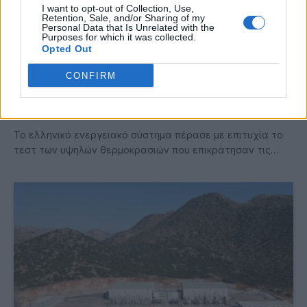
I want to opt-out of Collection, Use,
Retention, Sale, and/or Sharing of my
Personal Data that Is Unrelated with the
Purposes for which it was collected.
Opted Out
Ενεργειακό Σύστημα: Η Ελλάδα Αντέχει στον
CONFIRM
Καύσωνα με τις ΑΠΕ να Κυριαρχούν
10 Ιουλίου 2025
Το ελληνικό ενεργειακό σύστημα πέρασε με επιτυχία το
τεστ των υψηλών θερμοκρασιών που επικράτησαν τις…