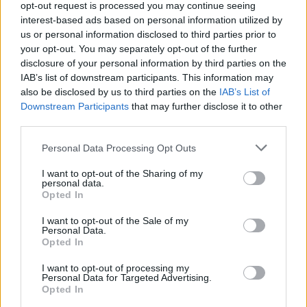
opt-out request is processed you may continue seeing
interest-based ads based on personal information utilized by
us or personal information disclosed to third parties prior to
your opt-out. You may separately opt-out of the further
Ενεργειακό Στοίχημα: Η Ελλάδα
disclosure of your personal information by third parties on the
Προετοιμάζεται για Εκτόξευση της Ζήτησης
IAB’s list of downstream participants. This information may
also be disclosed by us to third parties on the
IAB’s List of
Ρεύματος
Downstream Participants
that may further disclose it to other
27 Αυγούστου 2025
third parties.
Σε μία εποχή που η ενεργειακή μετάβαση βρίσκεται στο
Personal Data Processing Opt Outs
επίκεντρο των παγκόσμιων πολιτικών, ο ΑΔΜΗΕ…
I want to opt-out of the Sharing of my
personal data.
Opted In
I want to opt-out of the Sale of my
Personal Data.
Opted In
I want to opt-out of processing my
Personal Data for Targeted Advertising.
Opted In