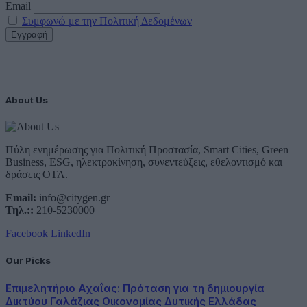
Email
Συμφωνώ με την Πολιτική Δεδομένων
About Us
Πύλη ενημέρωσης για Πολιτική Προστασία, Smart Cities, Green
Business, ESG, ηλεκτροκίνηση, συνεντεύξεις, εθελοντισμό και
δράσεις ΟΤΑ.
Email:
info@citygen.gr
Τηλ.::
210-5230000
Facebook
LinkedIn
Our Picks
Επιμελητήριο Αχαΐας: Πρόταση για τη δημιουργία
Δικτύου Γαλάζιας Οικονομίας Δυτικής Ελλάδας