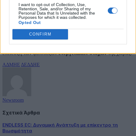
I want to opt-out of Collection, Use,
Συμπερασματικά, η Ελλάδα βρίσκεται σε ένα κομβικό
Retention, Sale, and/or Sharing of my
Personal Data that Is Unrelated with the
σημείο. Η στροφή προς τις
Ανανεώσιμες Πηγές
Purposes for which it was collected.
Ενέργειας
και ο εξηλεκτρισμός κρίσιμων τομέων της
Opted Out
οικονομίας καθιστούν επιτακτική την αναβάθμιση των
δικτύων μεταφοράς και διανομής. Οι προβλέψεις του
CONFIRM
ΑΔΜΗΕ και του ΔΕΔΔΗΕ δείχνουν ότι το μέλλον είναι
ηλεκτρικό, απαιτώντας στρατηγικές επενδύσεις για την
επίτευξη των φιλόδοξων
ενεργειακών στόχων
της χώρας.
ΑΔΜΗΕ
ΔΕΔΔΗΕ
Newsroom
Σχετικά Άρθρα
ENDLESS EC: Δυναμική Ανάπτυξη με επίκεντρο τη
Βιωσιμότητα