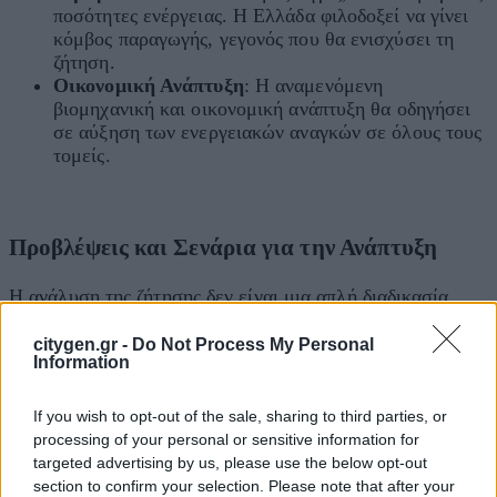
ποσότητες ενέργειας. Η Ελλάδα φιλοδοξεί να γίνει
κόμβος παραγωγής, γεγονός που θα ενισχύσει τη
ζήτηση.
Οικονομική Ανάπτυξη
: Η αναμενόμενη
βιομηχανική και οικονομική ανάπτυξη θα οδηγήσει
σε αύξηση των ενεργειακών αναγκών σε όλους τους
τομείς.
Προβλέψεις και Σενάρια για την Ανάπτυξη
Η ανάλυση της ζήτησης δεν είναι μια απλή διαδικασία.
Εκτός από τον ΑΔΜΗΕ, ο
ΔΕΔΔΗΕ
(Διαχειριστής
Ελληνικού Δικτύου Διανομής Ηλεκτρικής Ενέργειας) στο
citygen.gr -
Do Not Process My Personal
Information
σχέδιο ανάπτυξης του δικτύου του για την περίοδο 2026-
2030, παρουσιάζει
τέσσερα διαφορετικά σενάρια
που
αναλύουν την εξέλιξη της ζήτησης με βάση διαφορετικές
If you wish to opt-out of the sale, sharing to third parties, or
υποθέσεις:
processing of your personal or sensitive information for
targeted advertising by us, please use the below opt-out
Σενάριο 1
: Υπολογίζει την
ηλεκτροκίνηση
με βάση
section to confirm your selection. Please note that after your