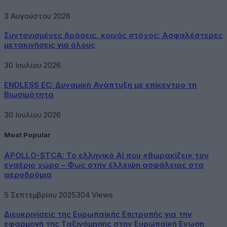
3 Αυγούστου 2026
Συντονισμένες δράσεις, κοινός στόχος: Ασφαλέστερες
μετακινήσεις για όλους
30 Ιουλίου 2026
ENDLESS EC: Δυναμική Ανάπτυξη με επίκεντρο τη
Βιωσιμότητα
30 Ιουλίου 2026
Most Popular
APOLLO-STCA: Το ελληνικό AI που «θωρακίζει» τον
εναέριο χώρο – Φως στην έλλειψη ασφάλειας στα
αεροδρόμια
5 Σεπτεμβρίου 2025
304
Views
Διευκρινίσεις της Ευρωπαϊκής Επιτροπής για την
εφαρμογή της Ταξινόμησης στην Ευρωπαϊκή Ενωση