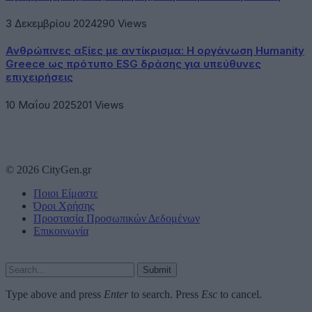
3 Δεκεμβρίου 2024
290
Views
Ανθρώπινες αξίες με αντίκρισμα: Η οργάνωση Humanity
Greece ως πρότυπο ESG δράσης για υπεύθυνες
επιχειρήσεις
10 Μαΐου 2025
201
Views
© 2026 CityGen.gr
Ποιοι Είμαστε
Όροι Χρήσης
Προστασία Προσωπικών Δεδομένων
Επικοινωνία
Submit
Type above and press
Enter
to search. Press
Esc
to cancel.