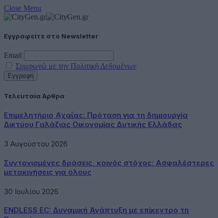
Close Menu
Εγγραφείτε στο Newsletter
Email
Συμφωνώ με την Πολιτική Δεδομένων
Τελευταία Άρθρα
Επιμελητήριο Αχαΐας: Πρόταση για τη δημιουργία
Δικτύου Γαλάζιας Οικονομίας Δυτικής Ελλάδας
3 Αυγούστου 2026
Συντονισμένες δράσεις, κοινός στόχος: Ασφαλέστερες
μετακινήσεις για όλους
30 Ιουλίου 2026
ENDLESS EC: Δυναμική Ανάπτυξη με επίκεντρο τη