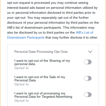
το σενάριο του
Εθνικού Σχεδίου για την Ενέργεια
opt-out request is processed you may continue seeing
και το Κλίμα (ΕΣΕΚ)
.
interest-based ads based on personal information utilized by
Σενάριο 2
: Προβλέπει
αυξημένη διείσδυση
us or personal information disclosed to third parties prior to
ηλεκτρικών οχημάτων
.
your opt-out. You may separately opt-out of the further
Σενάριο 3
: Ενσωματώνει στο
Σενάριο 1
τα
disclosure of your personal information by third parties on the
αιτήματα για
μεγάλης ισχύος συνδέσεις
, κυρίως
IAB’s list of downstream participants. This information may
από μεγάλες βιομηχανίες και έργα.
also be disclosed by us to third parties on the
IAB’s List of
Σενάριο 4
: Συνδυάζει το
Σενάριο 2
με τα αιτήματα
Downstream Participants
that may further disclose it to other
για
μεγάλης ισχύος συνδέσεις
.
third parties.
Personal Data Processing Opt Outs
Αυτά τα σενάρια αποτελούν τη βάση για τον σχεδιασμό
I want to opt-out of the Sharing of my
personal data.
των υποδομών, ώστε να είναι δυνατή η ομαλή κάλυψη
Opted In
των αναγκών σε κάθε περίπτωση. Η πρόβλεψη της
συνολικής ζήτησης γίνεται ανά περιοχή, λαμβάνοντας
I want to opt-out of the Sale of my
υπόψη παράγοντες όπως το κλίμα και η οικονομική
Personal Data.
δραστηριότητα, προκειμένου να διαμορφωθεί ένα
Opted In
ολοκληρωμένο μοντέλο για την
ενεργειακή επάρκεια
της
I want to opt-out of processing my
χώρας.
Personal Data for Targeted Advertising.
Opted In