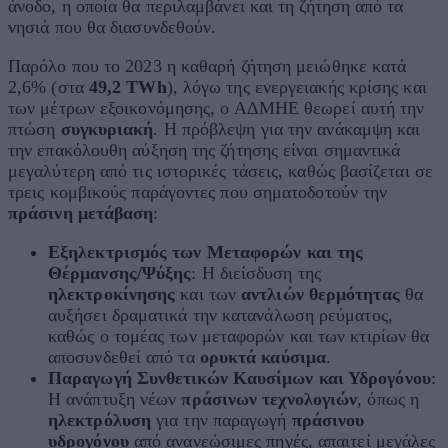
άνοδο, η οποία θα περιλαμβάνει και τη ζήτηση από τα
νησιά που θα διασυνδεθούν.
Παρόλο που το 2023 η καθαρή ζήτηση μειώθηκε κατά
2,6% (στα
49,2 TWh
), λόγω της ενεργειακής κρίσης και
των μέτρων εξοικονόμησης, ο ΑΔΜΗΕ θεωρεί αυτή την
πτώση
συγκυριακή
. Η πρόβλεψη για την ανάκαμψη και
την επακόλουθη αύξηση της ζήτησης είναι σημαντικά
μεγαλύτερη από τις ιστορικές τάσεις, καθώς βασίζεται σε
τρεις κομβικούς παράγοντες που σηματοδοτούν την
πράσινη μετάβαση
:
Εξηλεκτρισμός των Μεταφορών και της
Θέρμανσης/Ψύξης
: Η διείσδυση της
ηλεκτροκίνησης
και των
αντλιών θερμότητας
θα
αυξήσει δραματικά την κατανάλωση ρεύματος,
καθώς ο τομέας των μεταφορών και των κτιρίων θα
αποσυνδεθεί από τα
ορυκτά καύσιμα
.
Παραγωγή Συνθετικών Καυσίμων και Υδρογόνου
:
Η ανάπτυξη νέων
πράσινων τεχνολογιών
, όπως η
ηλεκτρόλυση
για την παραγωγή
πράσινου
υδρογόνου
από ανανεώσιμες πηγές, απαιτεί μεγάλες