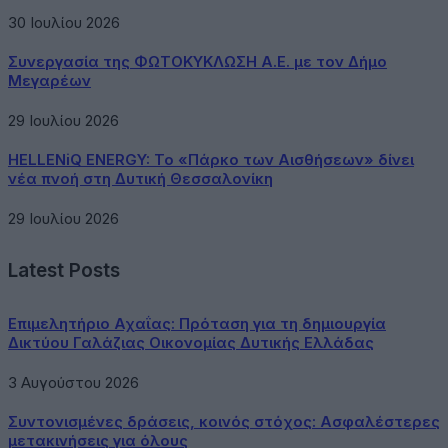
30 Ιουλίου 2026
Συνεργασία της ΦΩΤΟΚΥΚΛΩΣΗ Α.Ε. με τον Δήμο
Μεγαρέων
29 Ιουλίου 2026
HELLENiQ ENERGY: Το «Πάρκο των Αισθήσεων» δίνει
νέα πνοή στη Δυτική Θεσσαλονίκη
29 Ιουλίου 2026
Latest Posts
Επιμελητήριο Αχαΐας: Πρόταση για τη δημιουργία
Δικτύου Γαλάζιας Οικονομίας Δυτικής Ελλάδας
3 Αυγούστου 2026
Συντονισμένες δράσεις, κοινός στόχος: Ασφαλέστερες
μετακινήσεις για όλους