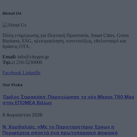
About Us
Πύλη ενημέρωσης για Πολιτική Προστασία, Smart Cities, Green
Business, ESG, ηλεκτροκίνηση, συνεντεύξεις, εθελοντισμό και
δράσεις ΟΤΑ.
Email:
info@citygen.gr
Τηλ.::
210-5230000
Facebook
LinkedIn
Our Picks
Όμιλος Σαρακάκη: Παραχώρησε το νέο Maxus T60 Max
στην ΕΠΟΜΕΑ Βιλίων
6 Αυγούστου 2026
Ν. Χαρδαλιάς: «Με το Παρατηρητήριο Έργων η
Περιφέρεια αποκτά ένα πρωτοποριακό ψηφιακό