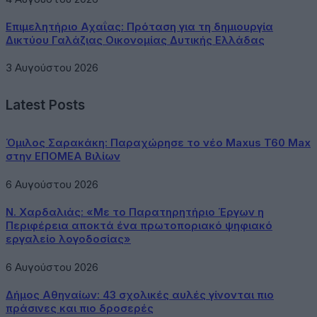
Επιμελητήριο Αχαΐας: Πρόταση για τη δημιουργία
Δικτύου Γαλάζιας Οικονομίας Δυτικής Ελλάδας
3 Αυγούστου 2026
Latest Posts
Όμιλος Σαρακάκη: Παραχώρησε το νέο Maxus T60 Max
στην ΕΠΟΜΕΑ Βιλίων
6 Αυγούστου 2026
Ν. Χαρδαλιάς: «Με το Παρατηρητήριο Έργων η
Περιφέρεια αποκτά ένα πρωτοποριακό ψηφιακό
εργαλείο λογοδοσίας»
6 Αυγούστου 2026
Δήμος Αθηναίων: 43 σχολικές αυλές γίνονται πιο
πράσινες και πιο δροσερές