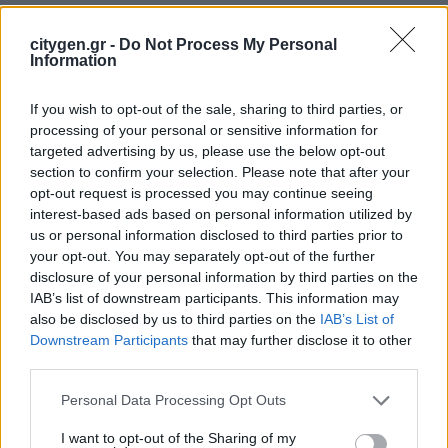
Τον Δήμο Θεσσαλονίκη και τον Δήμαρχο Στέλιο
Αγγελούδη, εκπροσώπησε ο
Αντιδήμαρχος Ψηφιακής
citygen.gr -
Do Not Process My Personal
Πολιτικής, Ηλεκτρονικής Διακυβέρνησης, Διοικητικής
Information
Αναδιάρθρωσης – Οργάνωσης και Επιχειρησιακού
Σχεδιασμού, Κωνσταντίνος Βασιλόπουλος
ο οποίος στις
If you wish to opt-out of the sale, sharing to third parties, or
δηλώσεις του τόνισε: «Αποτελεί χαρά και τιμή για το
processing of your personal or sensitive information for
Δήμο Θεσσαλονίκης, η απονομή της κορυφαίας διάκρισης
targeted advertising by us, please use the below opt-out
στον τομέα της ψηφιακής πολιτικής και της ηλεκτρονικής
section to confirm your selection. Please note that after your
διακυβέρνησης. Μια βράβευση που αναγνωρίζει την
opt-out request is processed you may continue seeing
προσπάθεια που καταβάλλουμε για την εξέλιξη της
interest-based ads based on personal information utilized by
Θεσσαλονίκης, σε “έξυπνη πόλη”. Ο εκσυγχρονισμός,
us or personal information disclosed to third parties prior to
τόσο της εσωτερικής λειτουργίας των υπηρεσιών όσο και
your opt-out. You may separately opt-out of the further
των εφαρμογών που αφορούν του πολίτες, αποτελούσε
disclosure of your personal information by third parties on the
προτεραιότητα για τον Δήμαρχο, δεν έχουμε αποκλίνει
IAB’s list of downstream participants. This information may
ούτε μέρα από τον σχεδιασμό μας για να φτάσουμε στην
also be disclosed by us to third parties on the
IAB’s List of
επίτευξη του στόχου μας. Θα εξακολουθήσουμε να
Downstream Participants
that may further disclose it to other
εργαζόμαστε σε αυτή την κατεύθυνση, για να
third parties.
απλουστεύσουμε τις εσωτερικές διαδικασίες λειτουργίας
του Δήμου και να κάνουμε ευκολότερη την
Personal Data Processing Opt Outs
καθημερινότητα των πολιτών».
I want to opt-out of the Sharing of my