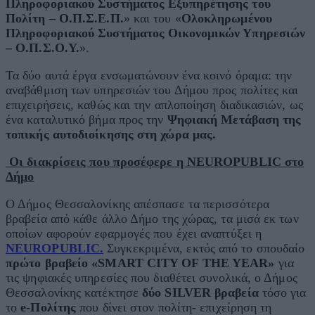
Πληροφοριακού Συστήματος Εξυπηρέτησης του
Πολίτη – Ο.Π.Σ.Ε.Π.
» και του «
Ολοκληρωμένου
Πληροφοριακού Συστήματος Οικονομικών Υπηρεσιών
– Ο.Π.Σ.Ο.Υ.
».
Τα δύο αυτά έργα ενσωματώνουν ένα κοινό όραμα: την
αναβάθμιση των υπηρεσιών του Δήμου προς πολίτες και
επιχειρήσεις, καθώς και την απλοποίηση διαδικασιών, ως
ένα καταλυτικό βήμα προς την
Ψηφιακή Μετάβαση
της
τοπικής αυτοδιοίκησης στη χώρα μας.
Οι διακρίσεις που προσέφερε η NEUROPUBLIC στο
Δήμο
Ο Δήμος Θεσσαλονίκης απέσπασε τα περισσότερα
βραβεία από κάθε άλλο Δήμο της χώρας, τα μισά εκ των
οποίων αφορούν εφαρμογές που έχει αναπτύξει η
NEUROPUBLIC.
Συγκεκριμένα, εκτός από το σπουδαίο
πρώτο βραβείο «SMART CITY OF THE YEAR»
για
τις ψηφιακές υπηρεσίες που διαθέτει συνολικά, ο Δήμος
Θεσσαλονίκης κατέκτησε
δύο SILVER βραβεία
τόσο για
το
e-Πολίτης
που δίνει στον πολίτη- επιχείρηση τη