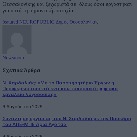
Θεσσαλονίκης και ξεχωριστά σε όλους όσοι εργάστηκαν
για αυτή τη σημαντική επιτυχία.
featured
NEUROPUBLIC
Δήμος Θεσσαλονίκης
Newsroom
Σχετικά Άρθρα
Ν. Χαρδαλιάς: «Με το Παρατηρητήριο Έργων η
Περιφέρεια αποκτά ένα πρωτοποριακό ψηφιακό
εργαλείο λογοδοσίας»
6 Αυγούστου 2026
Συνάντηση εργασίας του Ν. Χαρδαλιά με την Πρόεδρο
του ΑΠΕ-ΜΠΕ Άρια Αγάτσα
4 Αυγούστου 2026