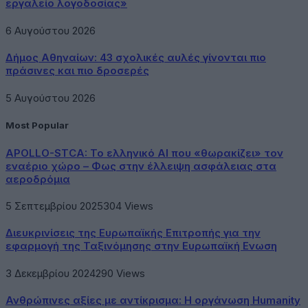
εργαλείο λογοδοσίας»
6 Αυγούστου 2026
Δήμος Αθηναίων: 43 σχολικές αυλές γίνονται πιο
πράσινες και πιο δροσερές
5 Αυγούστου 2026
Most Popular
APOLLO-STCA: Το ελληνικό AI που «θωρακίζει» τον
εναέριο χώρο – Φως στην έλλειψη ασφάλειας στα
αεροδρόμια
5 Σεπτεμβρίου 2025
304
Views
Διευκρινίσεις της Ευρωπαϊκής Επιτροπής για την
εφαρμογή της Ταξινόμησης στην Ευρωπαϊκή Ενωση
3 Δεκεμβρίου 2024
290
Views
Ανθρώπινες αξίες με αντίκρισμα: Η οργάνωση Humanity