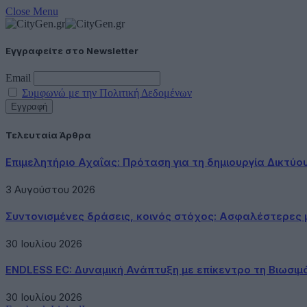
Close Menu
Εγγραφείτε στο Newsletter
Email
Συμφωνώ με την Πολιτική Δεδομένων
Τελευταία Άρθρα
Επιμελητήριο Αχαΐας: Πρόταση για τη δημιουργία Δικτύ
3 Αυγούστου 2026
Συντονισμένες δράσεις, κοινός στόχος: Ασφαλέστερες μ
30 Ιουλίου 2026
ENDLESS EC: Δυναμική Ανάπτυξη με επίκεντρο τη Βιωσιμ
30 Ιουλίου 2026