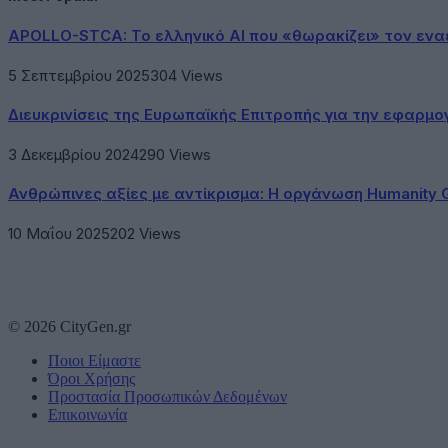
APOLLO-STCA: Το ελληνικό AI που «θωρακίζει» τον εν
5 Σεπτεμβρίου 2025
304
Views
Διευκρινίσεις της Ευρωπαϊκής Επιτροπής για την εφαρμ
3 Δεκεμβρίου 2024
290
Views
Ανθρώπινες αξίες με αντίκρισμα: Η οργάνωση Humanity 
10 Μαΐου 2025
202
Views
© 2026 CityGen.gr
Ποιοι Είμαστε
Όροι Χρήσης
Προστασία Προσωπικών Δεδομένων
Επικοινωνία