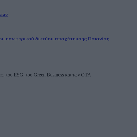
έων
ου εσωτερικού δικτύου αποχέτευσης Παιανίας
ας, του ESG, του Green Business και των ΟΤΑ