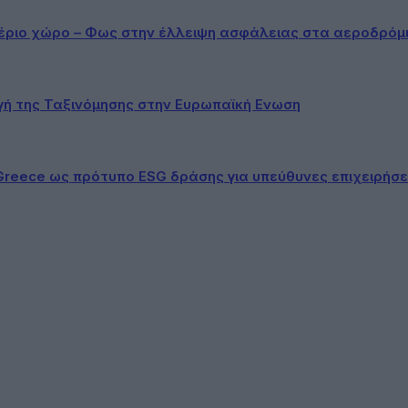
αέριο χώρο – Φως στην έλλειψη ασφάλειας στα αεροδρόμ
ογή της Ταξινόμησης στην Ευρωπαϊκή Ενωση
Greece ως πρότυπο ESG δράσης για υπεύθυνες επιχειρήσε