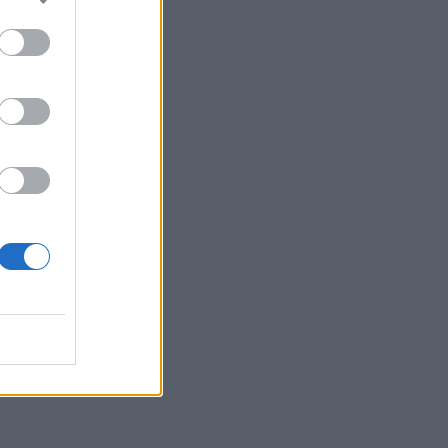
υνδέει…
άξεις στη Μέση…