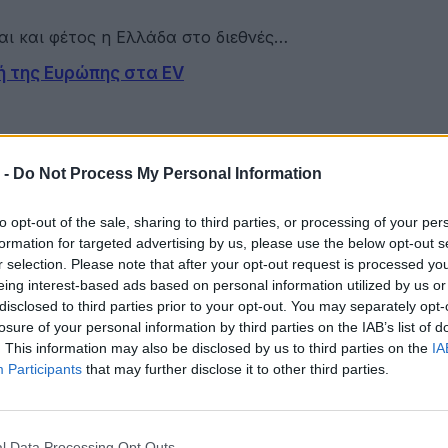
αι και φέτος η Ελλάδα στο διεθνές…
ή της Ευρώπης στα EV
 του οικοσυστήματος ηλεκτρικών οχημάτων στην Ευρώπη
 -
Do Not Process My Personal Information
ανησυχίες των Ευρωπαίων
to opt-out of the sale, sharing to third parties, or processing of your per
formation for targeted advertising by us, please use the below opt-out s
ρωπαϊκή Ένωση η μεγάλη πλειονότητα των πολιτών, όπ
r selection. Please note that after your opt-out request is processed y
ς ηλεκτρικών αυτοκινήτων
eing interest-based ads based on personal information utilized by us or
disclosed to third parties prior to your opt-out. You may separately opt-
losure of your personal information by third parties on the IAB’s list of
. This information may also be disclosed by us to third parties on the
IA
τόλος ηλεκτρικών αυτοκινήτων στο τέλος του 2025, κ
Participants
that may further disclose it to other third parties.
ελληνική αγροτική παραγωγή
l Data Processing Opt Outs