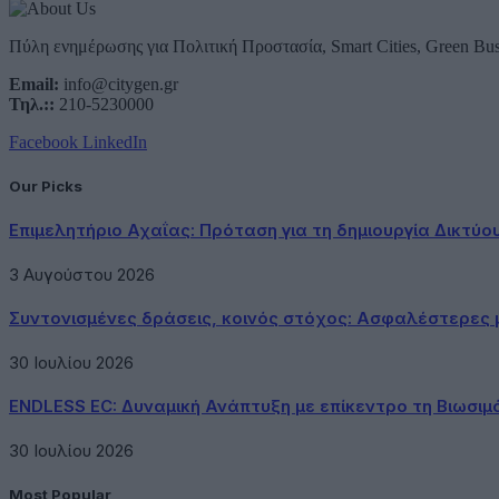
Πύλη ενημέρωσης για Πολιτική Προστασία, Smart Cities, Green Bus
Email:
info@citygen.gr
Τηλ.::
210-5230000
Facebook
LinkedIn
Our Picks
Επιμελητήριο Αχαΐας: Πρόταση για τη δημιουργία Δικτύ
3 Αυγούστου 2026
Συντονισμένες δράσεις, κοινός στόχος: Ασφαλέστερες μ
30 Ιουλίου 2026
ENDLESS EC: Δυναμική Ανάπτυξη με επίκεντρο τη Βιωσιμ
30 Ιουλίου 2026
Most Popular