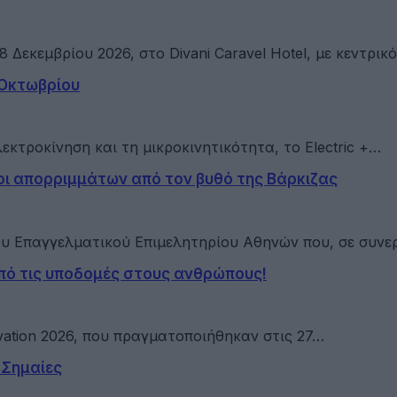
 Δεκεμβρίου 2026, στο Divani Caravel Hotel, με κεντρικ
1 Οκτωβρίου
εκτροκίνηση και τη μικροκινητικότητα, το Electric +…
ι απορριμμάτων από τον βυθό της Βάρκιζας
ου Επαγγελματικού Επιμελητηρίου Αθηνών που, σε συνε
Από τις υποδομές στους ανθρώπους!
ovation 2026, που πραγματοποιήθηκαν στις 27…
 Σημαίες