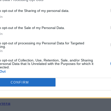
ομέα καταγράφει νέα ανάλυση της διαΝΕΟσις, η οποία σ
o opt-out of the Sharing of my personal data.
νεργειακής κρίσης
In
o opt-out of the Sale of my Personal Data.
παγκόσμια κλίμακα πυροδοτούν οι γεωπολιτικές αναταρ
In
to opt-out of processing my Personal Data for Targeted
ing.
In
o opt-out of Collection, Use, Retention, Sale, and/or Sharing
ersonal Data that Is Unrelated with the Purposes for which it
ου Γαλάζιας Οικονομίας Δυτικής Ελλάδας
lected.
Out
CONFIRM
ετακινήσεις για όλους
ότητα