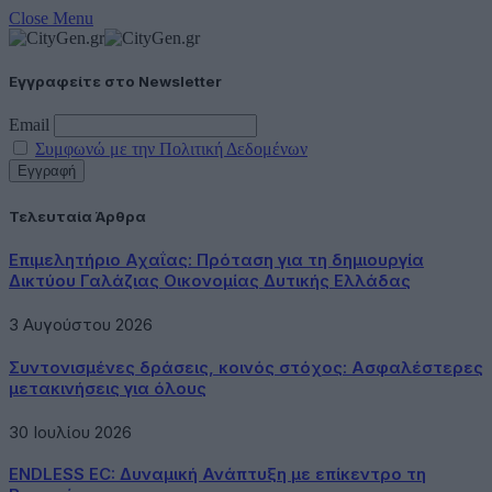
Close Menu
Εγγραφείτε στο Newsletter
Email
Συμφωνώ με την Πολιτική Δεδομένων
Τελευταία Άρθρα
Επιμελητήριο Αχαΐας: Πρόταση για τη δημιουργία
Δικτύου Γαλάζιας Οικονομίας Δυτικής Ελλάδας
3 Αυγούστου 2026
Συντονισμένες δράσεις, κοινός στόχος: Ασφαλέστερες
μετακινήσεις για όλους
30 Ιουλίου 2026
ENDLESS EC: Δυναμική Ανάπτυξη με επίκεντρο τη