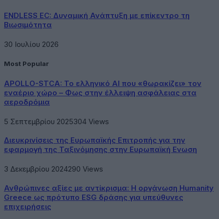
ENDLESS EC: Δυναμική Ανάπτυξη με επίκεντρο τη
Βιωσιμότητα
30 Ιουλίου 2026
Most Popular
APOLLO-STCA: Το ελληνικό AI που «θωρακίζει» τον
εναέριο χώρο – Φως στην έλλειψη ασφάλειας στα
αεροδρόμια
5 Σεπτεμβρίου 2025
304
Views
Διευκρινίσεις της Ευρωπαϊκής Επιτροπής για την
εφαρμογή της Ταξινόμησης στην Ευρωπαϊκή Ενωση
3 Δεκεμβρίου 2024
290
Views
Ανθρώπινες αξίες με αντίκρισμα: Η οργάνωση Humanity
Greece ως πρότυπο ESG δράσης για υπεύθυνες
επιχειρήσεις