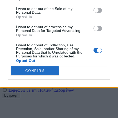
Συνεργασία της ΦΩΤΟΚΥΚΛΩΣΗ Α.Ε. με τον Δήμο
I want to opt-out of the Sale of my
Personal Data.
Μεγαρέων
Opted In
29 Ιουλίου 2026
I want to opt-out of processing my
Personal Data for Targeted Advertising.
Περιφέρεια Αττικής: Υπεγράφη η σύμβαση κατασκευής
Opted In
του εσωτερικού δικτύου αποχέτευσης Παιανίας
I want to opt-out of Collection, Use,
Retention, Sale, and/or Sharing of my
29 Ιουλίου 2026
Personal Data that Is Unrelated with the
Purposes for which it was collected.
Newsletter Citygen.gr
Opted Out
Λάβετε όλα τα τελευταία νέα από τον χώρο της Πολιτικής
CONFIRM
Προστασίας, του ESG, του Green Business και των ΟΤΑ
Email
Συμφωνώ με την Πολιτική Δεδομένων