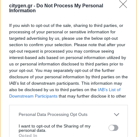
citygen.gr -
Do Not Process My Personal
31 Ιανουαρίου 2025
Information
Κορυφαίες διακρίσεις στην κατηγορία SMART CITY
OF THE YEAR στα Best City Awards, απέφερε στον…
If you wish to opt-out of the sale, sharing to third parties, or
processing of your personal or sensitive information for
targeted advertising by us, please use the below opt-out
Latest Posts
section to confirm your selection. Please note that after your
opt-out request is processed you may continue seeing
Επιμελητήριο Αχαΐας: Πρόταση για τη δημιουργία
interest-based ads based on personal information utilized by
Δικτύου Γαλάζιας Οικονομίας Δυτικής Ελλάδας
us or personal information disclosed to third parties prior to
your opt-out. You may separately opt-out of the further
3 Αυγούστου 2026
disclosure of your personal information by third parties on the
IAB’s list of downstream participants. This information may
Συντονισμένες δράσεις, κοινός στόχος: Ασφαλέστερες
also be disclosed by us to third parties on the
IAB’s List of
μετακινήσεις για όλους
Downstream Participants
that may further disclose it to other
third parties.
30 Ιουλίου 2026
Personal Data Processing Opt Outs
ENDLESS EC: Δυναμική Ανάπτυξη με επίκεντρο τη
Βιωσιμότητα
I want to opt-out of the Sharing of my
personal data.
30 Ιουλίου 2026
Opted In