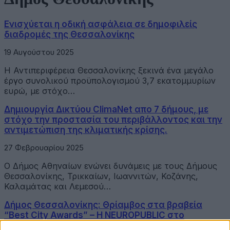
Ενισχύεται η οδική ασφάλεια σε δημοφιλείς
διαδρομές της Θεσσαλονίκης
19 Αυγούστου 2025
Η Αντιπεριφέρεια Θεσσαλονίκης ξεκινά ένα μεγάλο
έργο συνολικού προϋπολογισμού 3,7 εκατομμυρίων
ευρώ, με στόχο…
Δημιουργία Δικτύου ClimaNet απο 7 δήμους, με
στόχο την προστασία του περιβάλλοντος και την
αντιμετώπιση της κλιματικής κρίσης.
27 Φεβρουαρίου 2025
Ο Δήμος Αθηναίων ενώνει δυνάμεις με τους Δήμους
Θεσσαλονίκης, Τρικκαίων, Ιωαννιτών, Κοζάνης,
Καλαμάτας και Λεμεσού…
Δήμος Θεσσαλονίκης: Θρίαμβος στα βραβεία
“Best City Awards” – Η NEUROPUBLIC στο
επίκεντρο της επιτυχίας!