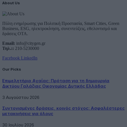
About Us
Πύλη ενημέρωσης για Πολιτική Προστασία, Smart Cities, Green
Business, ESG, ηλεκτροκίνηση, συνεντεύξεις, εθελοντισμό και
δράσεις ΟΤΑ.
Email:
info@citygen.gr
Τηλ.::
210-5230000
Facebook
LinkedIn
Our Picks
Επιμελητήριο Αχαΐας: Πρόταση για τη δημιουργία
Δικτύου Γαλάζιας Οικονομίας Δυτικής Ελλάδας
3 Αυγούστου 2026
Συντονισμένες δράσεις, κοινός στόχος: Ασφαλέστερες
μετακινήσεις για όλους
30 Ιουλίου 2026