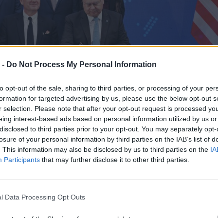
 -
Do Not Process My Personal Information
to opt-out of the sale, sharing to third parties, or processing of your per
formation for targeted advertising by us, please use the below opt-out s
r selection. Please note that after your opt-out request is processed y
eing interest-based ads based on personal information utilized by us or
disclosed to third parties prior to your opt-out. You may separately opt-
losure of your personal information by third parties on the IAB’s list of
. This information may also be disclosed by us to third parties on the
IA
Participants
that may further disclose it to other third parties.
η συμφωνία ως ιστορική ευκαιρία: μια κίνηση που
α της χώρας, θα μειώσει την εξάρτηση από το
l Data Processing Opt Outs
ικά οικονομικά οφέλη. Ωστόσο, η επιλογή αυτή