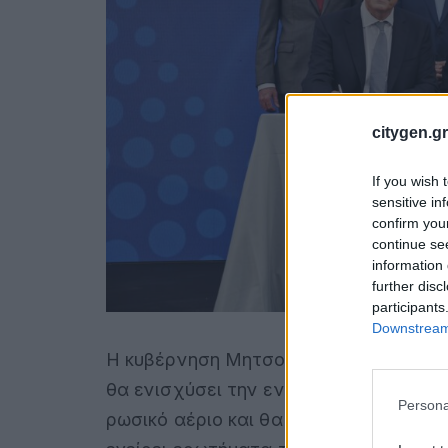
citygen.gr
If you wish 
sensitive in
confirm you
continue se
information 
further disc
participants
Downstream 
Η κυβέρνηση Μητσοτάκη παρουσιάζει τ
θα ενισχύσει την ενεργειακή ασφάλει
Persona
ρωσικό αέριο και θα προσφέρει σημαντ