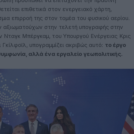
υρώπη προσπαθεί να επιταχύνει την πράσινη
τείται επιθετικά στον ενεργειακό χάρτη,
μια επιρροή της στον τομέα του φυσικού αερίου.
 αξιωματούχων στην τελετή υπογραφής στην
 Νταγκ Μπέργκαμ, του Υπουργού Ενέργειας Κρις
ι Γκίλφοϊλ, υπογραμμίζει ακριβώς αυτό:
το έργο
 συμφωνία, αλλά ένα εργαλείο γεωπολιτικής.