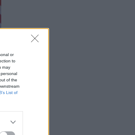
sonal or
ection to
ou may
 personal
out of the
 downstream
B’s List of