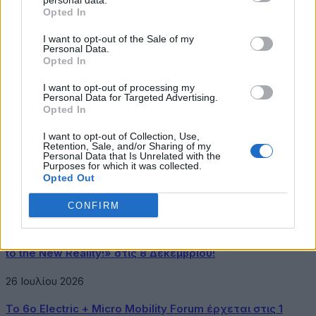
που θωρακίζει την Ελλάδα και την ευρύτερη περιοχή,
personal data.
Opted In
επιβεβαιώνοντας με τον πιο εμφατικό τρόπο πώς οι
στρατηγικές υποδομές μπορούν να μεταφραστούν σε
I want to opt-out of the Sale of my
γεωπολιτικό πλεονέκτημα και ενεργειακή
Personal Data.
ανεξαρτησία.
Opted In
Doug Burgum
featured
LNG
ΔΕΣΦΑ
Ρεβυθούσα
Σταύρος
I want to opt-out of processing my
Personal Data for Targeted Advertising.
Παπασταύρου
Opted In
I want to opt-out of Collection, Use,
Retention, Sale, and/or Sharing of my
Personal Data that Is Unrelated with the
Purposes for which it was collected.
Opted Out
Λασκούδης Αθανάσιος
CONFIRM
Σχετικά Άρθρα
InfoCom World 2026: «Connected Intelligence: Gateway
to the New Reality!» στις 8 Δεκεμβρίου!
26 Ιουλίου 2026
Το 6ο Electric + Micro Mobility Forum έρχεται στις 1