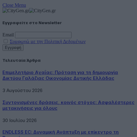
Close Menu
Εγγραφείτε στο Newsletter
Email
Συμφωνώ με την Πολιτική Δεδομένων
Τελευταία Άρθρα
Επιμελητήριο Αχαΐας: Πρόταση για τη δημιουργία
Δικτύου Γαλάζιας Οικονομίας Δυτικής Ελλάδας
3 Αυγούστου 2026
Συντονισμένες δράσεις, κοινός στόχος: Ασφαλέστερες
μετακινήσεις για όλους
30 Ιουλίου 2026
ENDLESS EC: Δυναμική Ανάπτυξη με επίκεντρο τη