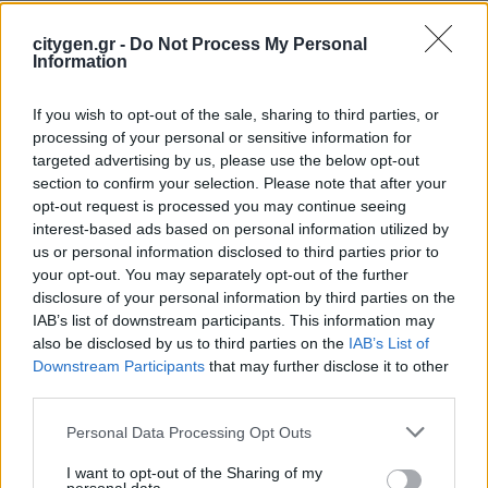
citygen.gr -
Do Not Process My Personal
Αμερικανικό LNG: Η Κυρίαρχη Δύναμη στην
Information
Ελληνική Αγορά
If you wish to opt-out of the sale, sharing to third parties, or
Η επίσκεψη του Αμερικανού αξιωματούχου υπογραμμίζει
processing of your personal or sensitive information for
την ισχυρή
ενεργειακή συνεργασία ΕΕ-ΗΠΑ
και την
targeted advertising by us, please use the below opt-out
αδιαμφισβήτητη σημασία του αμερικανικού LNG για την
section to confirm your selection. Please note that after your
ενεργειακή ασφάλεια της Ελλάδας. Από το 2018, όταν
opt-out request is processed you may continue seeing
έφτασε το πρώτο αμερικανικό φορτίο, η Ρεβυθούσα έχει
interest-based ads based on personal information utilized by
υποδεχθεί σχεδόν 150 αποστολές από τις Ηνωμένες
us or personal information disclosed to third parties prior to
Πολιτείες. Σήμερα, οι ΗΠΑ καλύπτουν περίπου το
80%
your opt-out. You may separately opt-out of the further
των εισαγωγών LNG
της Ελλάδας και περισσότερο από
disclosure of your personal information by third parties on the
το ένα τρίτο (35%) του συνόλου του φυσικού αερίου που
IAB’s list of downstream participants. This information may
εισέρχεται στη χώρα. Μόνο τους πρώτους οκτώ μήνες του
also be disclosed by us to third parties on the
IAB’s List of
έτους, ο σταθμός υποδέχθηκε 30 δεξαμενόπλοια με
Downstream Participants
that may further disclose it to other
αμερικανικό LNG, ποσότητα υπερδιπλάσια σε σχέση με
third parties.
την ίδια περίοδο πέρυσι, αναδεικνύοντας την αμερικανική
αγορά σε βασικό πυλώνα εφοδιασμού.
Personal Data Processing Opt Outs
Η Ρεβυθούσα αποτελεί πλέον έναν στρατηγικό κόμβο
I want to opt-out of the Sharing of my