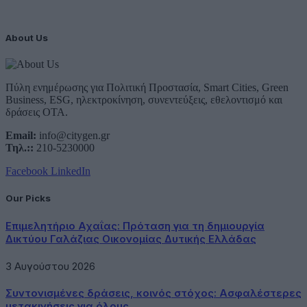
About Us
Πύλη ενημέρωσης για Πολιτική Προστασία, Smart Cities, Green
Business, ESG, ηλεκτροκίνηση, συνεντεύξεις, εθελοντισμό και
δράσεις ΟΤΑ.
Email:
info@citygen.gr
Τηλ.::
210-5230000
Facebook
LinkedIn
Our Picks
Επιμελητήριο Αχαΐας: Πρόταση για τη δημιουργία
Δικτύου Γαλάζιας Οικονομίας Δυτικής Ελλάδας
3 Αυγούστου 2026
Συντονισμένες δράσεις, κοινός στόχος: Ασφαλέστερες
μετακινήσεις για όλους