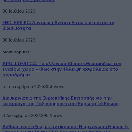
30 Ιουλίου 2026
ENDLESS EC: Δυναμική Ανάπτυξη με επίκεντρο τη
Βιωσιμότητα
30 Ιουλίου 2026
Most Popular
APOLLO-STCA: Το ελληνικό AI που «θωρακίζει» τον
εναέριο χώρο – Φως στην έλλειψη ασφάλειας στα
αεροδρόμια
5 Σεπτεμβρίου 2025
304
Views
Διευκρινίσεις της Ευρωπαϊκής Επιτροπής για την
εφαρμογή της Ταξινόμησης στην Ευρωπαϊκή Ενωση
3 Δεκεμβρίου 2024
290
Views
Ανθρώπινες αξίες με αντίκρισμα: Η οργάνωση Humanity