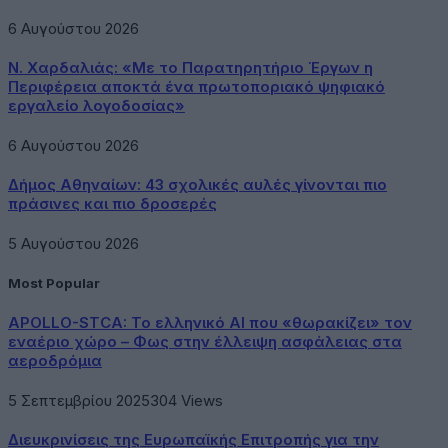
6 Αυγούστου 2026
Ν. Χαρδαλιάς: «Με το Παρατηρητήριο Έργων η
Περιφέρεια αποκτά ένα πρωτοποριακό ψηφιακό
εργαλείο λογοδοσίας»
6 Αυγούστου 2026
Δήμος Αθηναίων: 43 σχολικές αυλές γίνονται πιο
πράσινες και πιο δροσερές
5 Αυγούστου 2026
Most Popular
APOLLO-STCA: Το ελληνικό AI που «θωρακίζει» τον
εναέριο χώρο – Φως στην έλλειψη ασφάλειας στα
αεροδρόμια
5 Σεπτεμβρίου 2025
304
Views
Διευκρινίσεις της Ευρωπαϊκής Επιτροπής για την