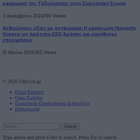
εφαρμογή της Ταξινόμησης στην Ευρωπαϊκή Ενωση
3 Δεκεμβρίου 2024
290
Views
Ανθρώπινες αξίες με αντίκρισμα: Η οργάνωση Humanity
Greece ως πρότυπο ESG δράσης για υπεύθυνες
επιχειρήσεις
10 Μαΐου 2025
202
Views
© 2026 CityGen.gr
Ποιοι Είμαστε
Όροι Χρήσης
Προστασία Προσωπικών Δεδομένων
Επικοινωνία
Submit
Type above and press
Enter
to search. Press
Esc
to cancel.