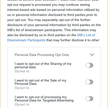
opt-out request is processed you may continue seeing
6 Αυγούστου 2026
interest-based ads based on personal information utilized by
us or personal information disclosed to third parties prior to
Δήμος Αθηναίων: 43 σχολικές αυλές γίνονται πιο
your opt-out. You may separately opt-out of the further
πράσινες και πιο δροσερές
disclosure of your personal information by third parties on the
IAB’s list of downstream participants. This information may
5 Αυγούστου 2026
also be disclosed by us to third parties on the
IAB’s List of
Η FARIA Renewables προχώρησε στην ηλεκτροδότηση
Downstream Participants
that may further disclose it to other
του αιολικού πάρκου Faria Αίολος Λάρυμνα
third parties.
5 Αυγούστου 2026
Personal Data Processing Opt Outs
ΥΠΕΝ: Διευρύνεται ο κατάλογος των
I want to opt-out of the Sharing of my
personal data.
Προστατευόμενων Τοπίων σε 12
Opted In
4 Αυγούστου 2026
I want to opt-out of the Sale of my
Personal Data.
Newsletter Citygen.gr
Opted In
Λάβετε όλα τα τελευταία νέα από τον χώρο της Πολιτικής
I want to opt-out of processing my
Personal Data for Targeted Advertising.
Προστασίας, του ESG, του Green Business και των ΟΤΑ
Opted In