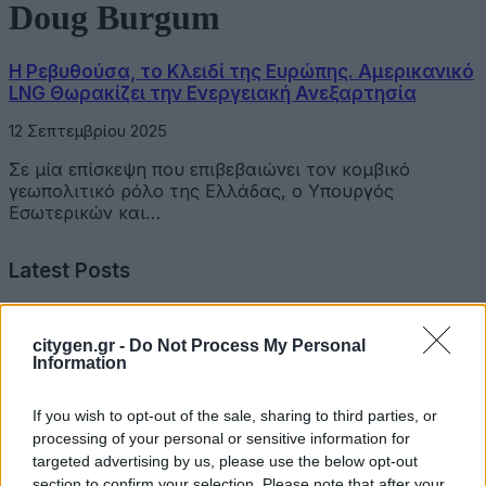
Doug Burgum
Η Ρεβυθούσα, το Κλειδί της Ευρώπης. Αμερικανικό
LNG Θωρακίζει την Ενεργειακή Ανεξαρτησία
12 Σεπτεμβρίου 2025
Σε μία επίσκεψη που επιβεβαιώνει τον κομβικό
γεωπολιτικό ρόλο της Ελλάδας, ο Υπουργός
Εσωτερικών και…
Latest Posts
Όμιλος Σαρακάκη: Παραχώρησε το νέο Maxus T60 Max
citygen.gr -
Do Not Process My Personal
στην ΕΠΟΜΕΑ Βιλίων
Information
6 Αυγούστου 2026
If you wish to opt-out of the sale, sharing to third parties, or
Ν. Χαρδαλιάς: «Με το Παρατηρητήριο Έργων η
processing of your personal or sensitive information for
Περιφέρεια αποκτά ένα πρωτοποριακό ψηφιακό
targeted advertising by us, please use the below opt-out
εργαλείο λογοδοσίας»
section to confirm your selection. Please note that after your