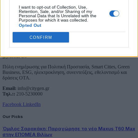
Email
I want to opt-out of Collection, Use,
Συμφωνώ με την Πολιτική Δεδομένων
Retention, Sale, and/or Sharing of my
Personal Data that Is Unrelated with the
Purposes for which it was collected.
Opted Out
CONFIRM
About Us
Πύλη ενημέρωσης για Πολιτική Προστασία, Smart Cities, Green
Business, ESG, ηλεκτροκίνηση, συνεντεύξεις, εθελοντισμό και
δράσεις ΟΤΑ.
Email:
info@citygen.gr
Τηλ.::
210-5230000
Facebook
LinkedIn
Our Picks
Όμιλος Σαρακάκη: Παραχώρησε το νέο Maxus T60 Max
στην ΕΠΟΜΕΑ Βιλίων