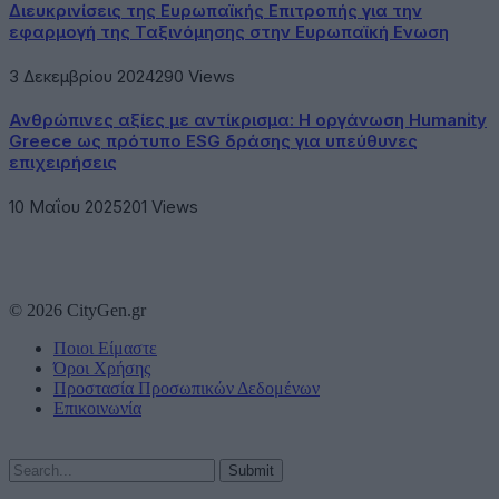
Διευκρινίσεις της Ευρωπαϊκής Επιτροπής για την
εφαρμογή της Ταξινόμησης στην Ευρωπαϊκή Ενωση
3 Δεκεμβρίου 2024
290
Views
Ανθρώπινες αξίες με αντίκρισμα: Η οργάνωση Humanity
Greece ως πρότυπο ESG δράσης για υπεύθυνες
επιχειρήσεις
10 Μαΐου 2025
201
Views
© 2026 CityGen.gr
Ποιοι Είμαστε
Όροι Χρήσης
Προστασία Προσωπικών Δεδομένων
Επικοινωνία
Submit