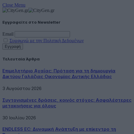
Close Menu
Εγγραφείτε στο Newsletter
Email
Συμφωνώ με την Πολιτική Δεδομένων
Τελευταία Άρθρα
Επιμελητήριο Αχαΐας: Πρόταση για τη δημιουργία
Δικτύου Γαλάζιας Οικονομίας Δυτικής Ελλάδας
3 Αυγούστου 2026
Συντονισμένες δράσεις, κοινός στόχος: Ασφαλέστερες
μετακινήσεις για όλους
30 Ιουλίου 2026
ENDLESS EC: Δυναμική Ανάπτυξη με επίκεντρο τη