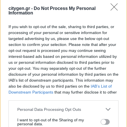
στην ηλεκτροδότηση του αιολικού
πάρκου Faria Αίολος Λάρυμνα
citygen.gr -
Do Not Process My Personal
Information
5 Αυγούστου 2026
If you wish to opt-out of the sale, sharing to third parties, or
ΥΠΕΝ: Διευρύνεται ο κατάλογος των
processing of your personal or sensitive information for
Προστατευόμενων Τοπίων σε 12
targeted advertising by us, please use the below opt-out
section to confirm your selection. Please note that after your
4 Αυγούστου 2026
opt-out request is processed you may continue seeing
interest-based ads based on personal information utilized by
us or personal information disclosed to third parties prior to
your opt-out. You may separately opt-out of the further
disclosure of your personal information by third parties on the
IAB’s list of downstream participants. This information may
also be disclosed by us to third parties on the
IAB’s List of
Newsletter Citygen.gr
Downstream Participants
that may further disclose it to other
third parties.
Λάβετε όλα τα τελευταία νέα από τον χώρο
της Πολιτικής Προστασίας, του ESG, του Green
Personal Data Processing Opt Outs
Business και των ΟΤΑ
I want to opt-out of the Sharing of my
personal data.