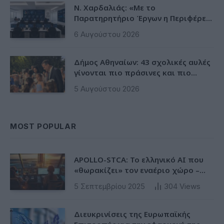
Ν. Χαρδαλιάς: «Με το
Παρατηρητήριο Έργων η Περιφέρεια
αποκτά ένα πρωτοποριακό
6 Αυγούστου 2026
ψηφιακό εργαλείο λογοδοσίας»
Δήμος Αθηναίων: 43 σχολικές αυλές
γίνονται πιο πράσινες και πιο
δροσερές
5 Αυγούστου 2026
MOST POPULAR
APOLLO-STCA: Το ελληνικό AI που
«θωρακίζει» τον εναέριο χώρο –
Φως στην έλλειψη ασφάλειας στα
5 Σεπτεμβρίου 2025
304
Views
αεροδρόμια
Διευκρινίσεις της Ευρωπαϊκής