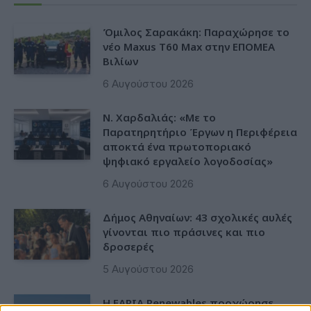
Όμιλος Σαρακάκη: Παραχώρησε το
νέο Maxus T60 Max στην ΕΠΟΜΕΑ
Βιλίων
6 Αυγούστου 2026
Ν. Χαρδαλιάς: «Με το
Παρατηρητήριο Έργων η Περιφέρεια
αποκτά ένα πρωτοποριακό
ψηφιακό εργαλείο λογοδοσίας»
6 Αυγούστου 2026
Δήμος Αθηναίων: 43 σχολικές αυλές
γίνονται πιο πράσινες και πιο
δροσερές
5 Αυγούστου 2026
Η FARIA Renewables προχώρησε