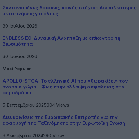
Συντονισμένες δράσεις, κοινός στόχος: Ασφαλέστερες
μετακινήσεις για όλους
30 Ιουλίου 2026
ENDLESS EC: Δυναμική Ανάπτυξη με επίκεντρο τη
Βιωσιμότητα
30 Ιουλίου 2026
Most Popular
APOLLO-STCA: Το ελληνικό AI που «θωρακίζει» τον
εναέριο χώρο – Φως στην έλλειψη ασφάλειας στα
αεροδρόμια
5 Σεπτεμβρίου 2025
304
Views
Διευκρινίσεις της Ευρωπαϊκής Επιτροπής για την
εφαρμογή της Ταξινόμησης στην Ευρωπαϊκή Ενωση
3 Δεκεμβρίου 2024
290
Views