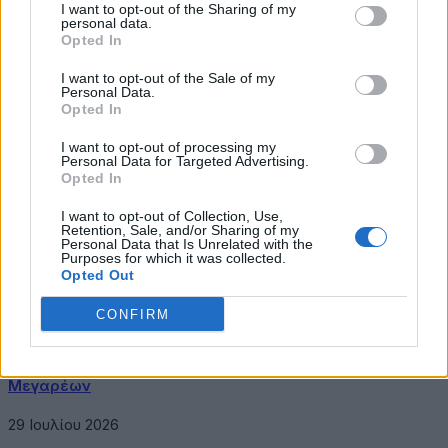
I want to opt-out of the Sharing of my
ασφαλείας, καθώς και εκπαίδευση των πελατών για να
personal data.
επιτευχθεί σημαντική διαφορά”.
Opted In
trending
Πιστωτικές Κάρτες
I want to opt-out of the Sale of my
Personal Data.
Opted In
I want to opt-out of processing my
Personal Data for Targeted Advertising.
Opted In
Λασκούδης Αθανάσιος
I want to opt-out of Collection, Use,
Σχετικά Άρθρα
Retention, Sale, and/or Sharing of my
Personal Data that Is Unrelated with the
Purposes for which it was collected.
ENDLESS EC: Δυναμική Ανάπτυξη με επίκεντρο τη
Opted Out
Βιωσιμότητα
CONFIRM
30 Ιουλίου 2026
Συνεργασία της ΦΩΤΟΚΥΚΛΩΣΗ Α.Ε. με τον Δήμο
Μεγαρέων
29 Ιουλίου 2026