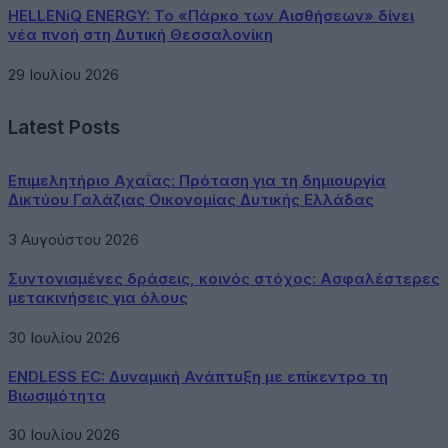
HELLENiQ ENERGY: Το «Πάρκο των Αισθήσεων» δίνει
νέα πνοή στη Δυτική Θεσσαλονίκη
29 Ιουλίου 2026
Latest Posts
Επιμελητήριο Αχαΐας: Πρόταση για τη δημιουργία
Δικτύου Γαλάζιας Οικονομίας Δυτικής Ελλάδας
3 Αυγούστου 2026
Συντονισμένες δράσεις, κοινός στόχος: Ασφαλέστερες
μετακινήσεις για όλους
30 Ιουλίου 2026
ENDLESS EC: Δυναμική Ανάπτυξη με επίκεντρο τη
Βιωσιμότητα
30 Ιουλίου 2026