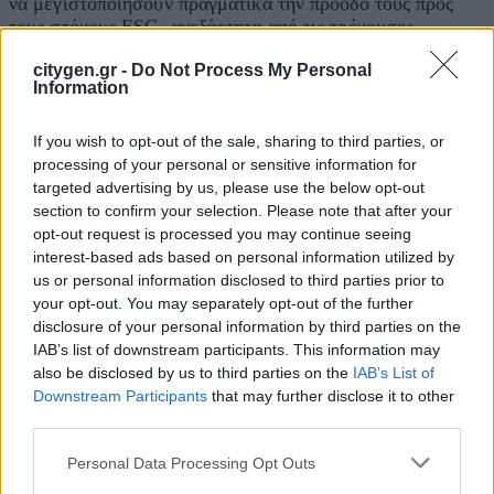
να μεγιστοποιήσουν πραγματικά την πρόοδό τους προς
τους στόχους ESG, ανεξάρτητα από τις τρέχουσες
διαδικασίες και υλικά κατασκευής καρτών.
citygen.gr -
Do Not Process My Personal
Information
Ωστόσο, η έρευνα διαπίστωσε επίσης ότι οι εκδότες
καρτών αντιμετωπίζουν μια δύσκολη πρόκληση στην
ανάπτυξη της ανακύκλωσης καρτών σε διάφορες
If you wish to opt-out of the sale, sharing to third parties, or
γεωγραφικές τοποθεσίες. Με το κλείσιμο των τραπεζικών
processing of your personal or sensitive information for
καταστημάτων και την αυξανόμενη δύναμη των ψηφιακών
targeted advertising by us, please use the below opt-out
εκδοτών, ο εντοπισμός κατάλληλων φυσικών χώρων για
section to confirm your selection. Please note that after your
τα σημεία ανακύκλωσης θα απαιτήσει συνεργασίες με
opt-out request is processed you may continue seeing
δίκτυα συλλογής.
interest-based ads based on personal information utilized by
us or personal information disclosed to third parties prior to
Ο συγγραφέας της έρευνας, Nick Maynard, εξήγησε:
your opt-out. You may separately opt-out of the further
“Μόνο συνεργαζόμενοι με δίκτυα τρίτων, όπως
disclosure of your personal information by third parties on the
καταστήματα λιανικής πώλησης και ταχυδρομεία, οι
IAB’s list of downstream participants. This information may
εκδότες καρτών θα μπορούν να φτάσουν στους πελάτες
also be disclosed by us to third parties on the
IAB’s List of
τους με αποτελεσματικές επιλογές ανακύκλωσης. Ακόμα
Downstream Participants
that may further disclose it to other
και τότε, η κρίσιμη πρόκληση θα είναι να πείσουν τους
third parties.
πελάτες να εμπιστευτούν την ανακύκλωση καρτών,
δεδομένου ότι οι κάρτες περιέχουν εξαιρετικά ευαίσθητες
Personal Data Processing Opt Outs
πληροφορίες. Αυτό θα απαιτήσει αυστηρά μέτρα