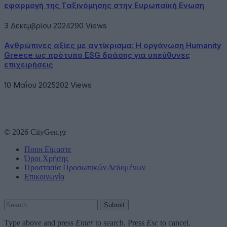
εφαρμογή της Ταξινόμησης στην Ευρωπαϊκή Ενωση
3 Δεκεμβρίου 2024
290
Views
Ανθρώπινες αξίες με αντίκρισμα: Η οργάνωση Humanity
Greece ως πρότυπο ESG δράσης για υπεύθυνες
επιχειρήσεις
10 Μαΐου 2025
202
Views
© 2026 CityGen.gr
Ποιοι Είμαστε
Όροι Χρήσης
Προστασία Προσωπικών Δεδομένων
Επικοινωνία
Submit
Type above and press
Enter
to search. Press
Esc
to cancel.