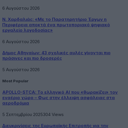
6 Αυγούστου 2026
Ν. Χαρδαλιάς: «Με το Παρατηρητήριο Έργων η
Περιφέρεια αποκτά ένα πρωτοποριακό ψηφιακό
εργαλείο λογοδοσίας»
6 Αυγούστου 2026
Δήμος Αθηναίων: 43 σχολικές αυλές γίνονται πιο
πράσινες και πιο δροσερές
5 Αυγούστου 2026
Most Popular
APOLLO-STCA: Το ελληνικό AI που «θωρακίζει» τον
εναέριο χώρο – Φως στην έλλειψη ασφάλειας στα
αεροδρόμια
5 Σεπτεμβρίου 2025
304
Views
Διευκρινίσεις της Ευρωπαϊκής Επιτροπής για την