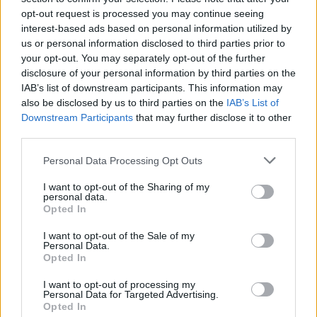
opt-out request is processed you may continue seeing
6 Αυγούστου 2026
interest-based ads based on personal information utilized by
us or personal information disclosed to third parties prior to
Δήμος Αθηναίων: 43 σχολικές αυλές γίνονται πιο
your opt-out. You may separately opt-out of the further
πράσινες και πιο δροσερές
disclosure of your personal information by third parties on the
IAB’s list of downstream participants. This information may
5 Αυγούστου 2026
also be disclosed by us to third parties on the
IAB’s List of
Η FARIA Renewables προχώρησε στην ηλεκτροδότηση
Downstream Participants
that may further disclose it to other
του αιολικού πάρκου Faria Αίολος Λάρυμνα
third parties.
5 Αυγούστου 2026
Personal Data Processing Opt Outs
ΥΠΕΝ: Διευρύνεται ο κατάλογος των
I want to opt-out of the Sharing of my
personal data.
Προστατευόμενων Τοπίων σε 12
Opted In
4 Αυγούστου 2026
I want to opt-out of the Sale of my
Personal Data.
Newsletter Citygen.gr
Opted In
Λάβετε όλα τα τελευταία νέα από τον χώρο της Πολιτικής
I want to opt-out of processing my
Personal Data for Targeted Advertising.
Προστασίας, του ESG, του Green Business και των ΟΤΑ
Opted In