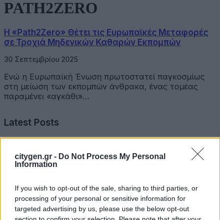
PATH2ZERO
Η «Path2Zero» Θέτει τις Ευρωπαϊκές Μεταφορές
σε Τροχιά Μηδενικών Καθαρών Εκπομπών
30 Σεπτεμβρίου 2025
Ενώ η Ευρωπαϊκή Ένωση πρωτοστατεί παγκοσμίως
στη μείωση των εκπομπών άνθρακα, ένας τομέας
παραμένει «αγκάθι»…
Latest Posts
Όμιλος Σαρακάκη: Παραχώρησε το νέο Maxus T60 Max
citygen.gr -
Do Not Process My Personal
στην ΕΠΟΜΕΑ Βιλίων
Information
6 Αυγούστου 2026
If you wish to opt-out of the sale, sharing to third parties, or
Ν. Χαρδαλιάς: «Με το Παρατηρητήριο Έργων η
processing of your personal or sensitive information for
Περιφέρεια αποκτά ένα πρωτοποριακό ψηφιακό
targeted advertising by us, please use the below opt-out
εργαλείο λογοδοσίας»
section to confirm your selection. Please note that after your