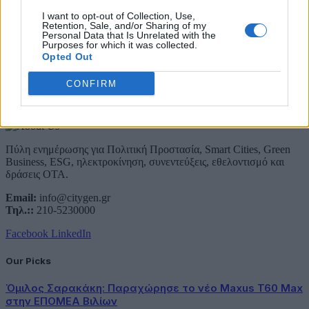
Email
I want to opt-out of Collection, Use,
Συμφωνώ με την Πολιτική Δεδομένων
Retention, Sale, and/or Sharing of my
Personal Data that Is Unrelated with the
Purposes for which it was collected.
Opted Out
CONFIRM
About Us
Πύλη ενημέρωσης για Πολιτική Προστασία, Smart Cities, Green
Business, ESG, ηλεκτροκίνηση, συνεντεύξεις, εθελοντισμό και
δράσεις ΟΤΑ.
Email:
info@citygen.gr
Τηλ.::
210-5230000
Facebook
LinkedIn
Our Picks
Όμιλος Σαρακάκη: Παραχώρησε το νέο Maxus T60 Max
στην ΕΠΟΜΕΑ Βιλίων