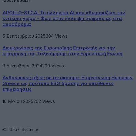
Most Popular
APOLLO-STCA: Το ελληνικό AI που «θωρακίζει» τον
εναέριο χώρο – Φως στην έλλειψη ασφάλειας στα
αεροδρόμια
5 Σεπτεμβρίου 2025
304
Views
Διευκρινίσεις της Ευρωπαϊκής Επιτροπής για την
εφαρμογή της Ταξινόμησης στην Ευρωπαϊκή Ενωση
3 Δεκεμβρίου 2024
290
Views
Ανθρώπινες αξίες με αντίκρισμα: Η οργάνωση Humanity
Greece ως πρότυπο ESG δράσης για υπεύθυνες
επιχειρήσεις
10 Μαΐου 2025
202
Views
© 2026 CityGen.gr