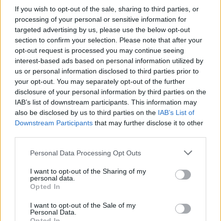
If you wish to opt-out of the sale, sharing to third parties, or
Όμιλος Σαρακάκη: Παραχώρησε το νέο Maxus T60 Max
στην ΕΠΟΜΕΑ Βιλίων
processing of your personal or sensitive information for
targeted advertising by us, please use the below opt-out
6 Αυγούστου 2026
section to confirm your selection. Please note that after your
opt-out request is processed you may continue seeing
Ν. Χαρδαλιάς: «Με το Παρατηρητήριο Έργων η
interest-based ads based on personal information utilized by
Περιφέρεια αποκτά ένα πρωτοποριακό ψηφιακό
us or personal information disclosed to third parties prior to
εργαλείο λογοδοσίας»
your opt-out. You may separately opt-out of the further
disclosure of your personal information by third parties on the
6 Αυγούστου 2026
IAB’s list of downstream participants. This information may
also be disclosed by us to third parties on the
IAB’s List of
Δήμος Αθηναίων: 43 σχολικές αυλές γίνονται πιο
Downstream Participants
that may further disclose it to other
πράσινες και πιο δροσερές
third parties.
5 Αυγούστου 2026
Personal Data Processing Opt Outs
Η FARIA Renewables προχώρησε στην ηλεκτροδότηση
I want to opt-out of the Sharing of my
του αιολικού πάρκου Faria Αίολος Λάρυμνα
personal data.
Opted In
5 Αυγούστου 2026
I want to opt-out of the Sale of my
ΥΠΕΝ: Διευρύνεται ο κατάλογος των
Personal Data.
Opted In