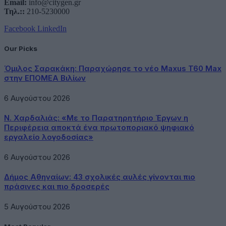
Email:
info@citygen.gr
Τηλ.::
210-5230000
Facebook
LinkedIn
Our Picks
Όμιλος Σαρακάκη: Παραχώρησε το νέο Maxus T60 Max
στην ΕΠΟΜΕΑ Βιλίων
6 Αυγούστου 2026
Ν. Χαρδαλιάς: «Με το Παρατηρητήριο Έργων η
Περιφέρεια αποκτά ένα πρωτοποριακό ψηφιακό
εργαλείο λογοδοσίας»
6 Αυγούστου 2026
Δήμος Αθηναίων: 43 σχολικές αυλές γίνονται πιο
πράσινες και πιο δροσερές
5 Αυγούστου 2026