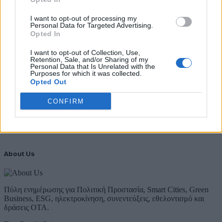
Προστατευόμενων Τοπίων σε 12
I want to opt-out of processing my
4 Αυγούστου 2026
Personal Data for Targeted Advertising.
Opted In
Newsletter Citygen.gr
I want to opt-out of Collection, Use,
Λάβετε όλα τα τελευταία νέα από τον χώρο της Πολιτικής
Retention, Sale, and/or Sharing of my
Personal Data that Is Unrelated with the
Προστασίας, του ESG, του Green Business και των ΟΤΑ
Purposes for which it was collected.
Opted Out
Email
Συμφωνώ με την Πολιτική Δεδομένων
CONFIRM
About Us
Πύλη ενημέρωσης για Πολιτική Προστασία, Smart Cities, Green
Business, ESG, ηλεκτροκίνηση, συνεντεύξεις, εθελοντισμό και
δράσεις ΟΤΑ.