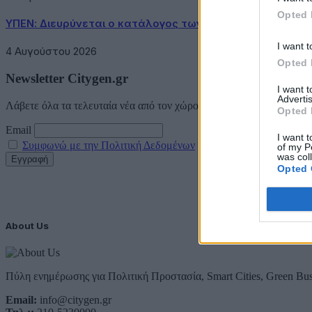
Opted 
ΥΠΕΝ: Διευρύνεται ο κατάλογος των Προστατευόμενων 
I want t
4 Αυγούστου 2026
Opted 
Newsletter Citygen.gr
I want 
Advertis
Λάβετε όλα τα τελευταία νέα από τον χώρο της Πολιτικής Προστασί
Opted 
Email
I want t
Συμφωνώ με την Πολιτική Δεδομένων
of my P
was col
Opted 
About Us
Πύλη ενημέρωσης για Πολιτική Προστασία, Smart Cities, Green Bus
Email:
info@citygen.gr