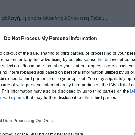
ή αλλαγή, η οποία ολοκληρώθηκε στη Βελέμ…
 -
Do Not Process My Personal Information
στην ΕΠΟΜΕΑ Βιλίων
to opt-out of the sale, sharing to third parties, or processing of your per
formation for targeted advertising by us, please use the below opt-out s
r selection. Please note that after your opt-out request is processed y
eing interest-based ads based on personal information utilized by us or
εια αποκτά ένα πρωτοποριακό ψηφιακό εργαλείο λογοδο
disclosed to third parties prior to your opt-out. You may separately opt-
losure of your personal information by third parties on the IAB’s list of
. This information may also be disclosed by us to third parties on the
IA
Participants
that may further disclose it to other third parties.
ες και πιο δροσερές
l Data Processing Opt Outs
υ αιολικού πάρκου Faria Αίολος Λάρυμνα
o opt-out of the Sharing of my personal data.