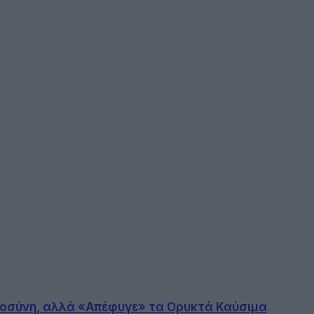
ιοσύνη, αλλά «Απέφυγε» τα Ορυκτά Καύσιμα