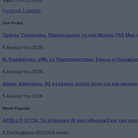
Τηλ.::
210-5230000
Facebook
LinkedIn
Our Picks
Όμιλος Σαρακάκη: Παραχώρησε το νέο Maxus T60 Max 
6 Αυγούστου 2026
Ν. Χαρδαλιάς: «Με το Παρατηρητήριο Έργων η Περιφέρ
6 Αυγούστου 2026
Δήμος Αθηναίων: 43 σχολικές αυλές γίνονται πιο πράσιν
5 Αυγούστου 2026
Most Popular
APOLLO-STCA: Το ελληνικό AI που «θωρακίζει» τον εν
5 Σεπτεμβρίου 2025
304
Views