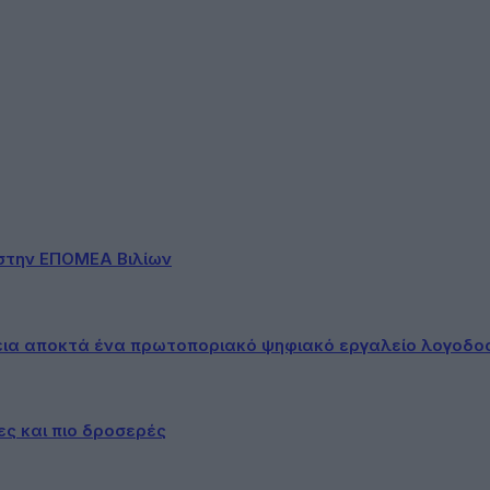
στην ΕΠΟΜΕΑ Βιλίων
εια αποκτά ένα πρωτοποριακό ψηφιακό εργαλείο λογοδο
ες και πιο δροσερές