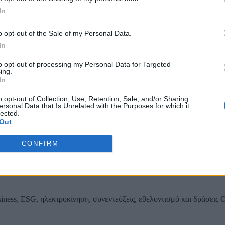
In
Τοπίων σε 12
o opt-out of the Sale of my Personal Data.
In
to opt-out of processing my Personal Data for Targeted
ing.
ας, του ESG, του Green Business και των ΟΤΑ
In
o opt-out of Collection, Use, Retention, Sale, and/or Sharing
ersonal Data that Is Unrelated with the Purposes for which it
lected.
Out
CONFIRM
iness, ESG, ηλεκτροκίνηση, συνεντεύξεις, εθελοντισμό και δράσεις