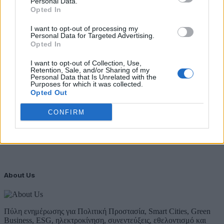
Personal Data.
Opted In
ΥΠΕΝ: Διευρύνεται ο κατάλογος των
Προστατευόμενων Τοπίων σε 12
I want to opt-out of processing my
Personal Data for Targeted Advertising.
4 Αυγούστου 2026
Opted In
Newsletter Citygen.gr
I want to opt-out of Collection, Use,
Retention, Sale, and/or Sharing of my
Personal Data that Is Unrelated with the
Λάβετε όλα τα τελευταία νέα από τον χώρο της Πολιτικής
Purposes for which it was collected.
Προστασίας, του ESG, του Green Business και των ΟΤΑ
Opted Out
Email
CONFIRM
Συμφωνώ με την Πολιτική Δεδομένων
About Us
Πύλη ενημέρωσης για Πολιτική Προστασία, Smart Cities, Green
Business, ESG, ηλεκτροκίνηση, συνεντεύξεις, εθελοντισμό και