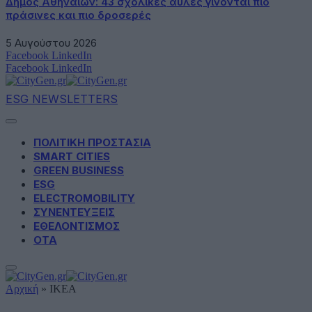
Δήμος Αθηναίων: 43 σχολικές αυλές γίνονται πιο
πράσινες και πιο δροσερές
5 Αυγούστου 2026
Facebook
LinkedIn
Facebook
LinkedIn
ESG NEWSLETTERS
ΠΟΛΙΤΙΚΗ ΠΡΟΣΤΑΣΙΑ
SMART CITIES
GREEN BUSINESS
ESG
ELECTROMOBILITY
ΣΥΝΕΝΤΕΥΞΕΙΣ
ΕΘΕΛΟΝΤΙΣΜΟΣ
ΟΤΑ
Αρχική
»
ΙΚΕΑ