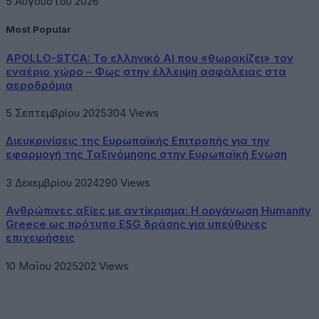
5 Αυγούστου 2026
Most Popular
APOLLO-STCA: Το ελληνικό AI που «θωρακίζει» τον
εναέριο χώρο – Φως στην έλλειψη ασφάλειας στα
αεροδρόμια
5 Σεπτεμβρίου 2025
304
Views
Διευκρινίσεις της Ευρωπαϊκής Επιτροπής για την
εφαρμογή της Ταξινόμησης στην Ευρωπαϊκή Ενωση
3 Δεκεμβρίου 2024
290
Views
Ανθρώπινες αξίες με αντίκρισμα: Η οργάνωση Humanity
Greece ως πρότυπο ESG δράσης για υπεύθυνες
επιχειρήσεις
10 Μαΐου 2025
202
Views