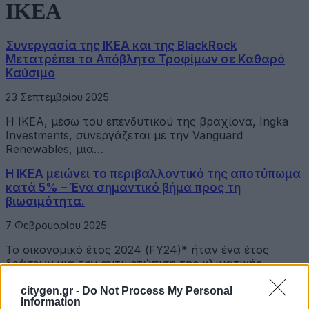
ΙΚΕΑ
Συνεργασία της IKEA και της BlackRock
Μετατρέπει τα Απόβλητα Τροφίμων σε Καθαρό
Καύσιμο
23 Σεπτεμβρίου 2025
H IKEA, μέσω του επενδυτικού της βραχίονα, Ingka
Investments, συνεργάζεται με την Vanguard
Renewables, μια…
Η ΙΚΕΑ μειώνει το περιβαλλοντικό της αποτύπωμα
κατά 5% – Ένα σημαντικό βήμα προς τη
βιωσιμότητα.
7 Φεβρουαρίου 2025
Το οικονομικό έτος 2024 (FY24)* ήταν ένα έτος
δράσεων για την αντιμετώπιση της κλιματικής
αλλαγής…
citygen.gr -
Do Not Process My Personal
Information