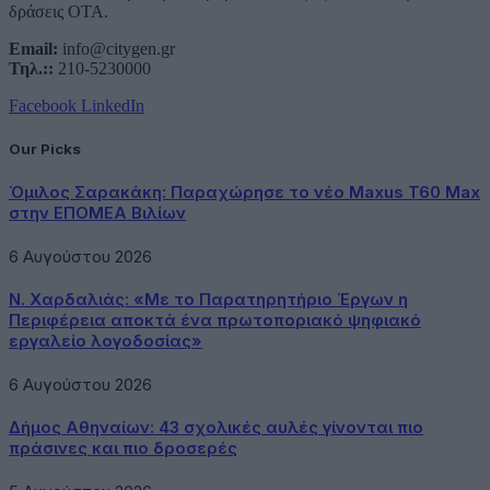
δράσεις ΟΤΑ.
Email:
info@citygen.gr
Τηλ.::
210-5230000
Facebook
LinkedIn
Our Picks
Όμιλος Σαρακάκη: Παραχώρησε το νέο Maxus T60 Max
στην ΕΠΟΜΕΑ Βιλίων
6 Αυγούστου 2026
Ν. Χαρδαλιάς: «Με το Παρατηρητήριο Έργων η
Περιφέρεια αποκτά ένα πρωτοποριακό ψηφιακό
εργαλείο λογοδοσίας»
6 Αυγούστου 2026
Δήμος Αθηναίων: 43 σχολικές αυλές γίνονται πιο
πράσινες και πιο δροσερές