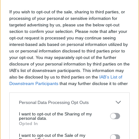
Latest Posts
If you wish to opt-out of the sale, sharing to third parties, or
Όμιλος Σαρακάκη: Παραχώρησε το νέο Maxus T60 Max
processing of your personal or sensitive information for
στην ΕΠΟΜΕΑ Βιλίων
targeted advertising by us, please use the below opt-out
section to confirm your selection. Please note that after your
6 Αυγούστου 2026
opt-out request is processed you may continue seeing
interest-based ads based on personal information utilized by
Ν. Χαρδαλιάς: «Με το Παρατηρητήριο Έργων η
us or personal information disclosed to third parties prior to
Περιφέρεια αποκτά ένα πρωτοποριακό ψηφιακό
your opt-out. You may separately opt-out of the further
εργαλείο λογοδοσίας»
disclosure of your personal information by third parties on the
IAB’s list of downstream participants. This information may
6 Αυγούστου 2026
also be disclosed by us to third parties on the
IAB’s List of
Downstream Participants
that may further disclose it to other
Δήμος Αθηναίων: 43 σχολικές αυλές γίνονται πιο
third parties.
πράσινες και πιο δροσερές
Personal Data Processing Opt Outs
5 Αυγούστου 2026
I want to opt-out of the Sharing of my
Η FARIA Renewables προχώρησε στην ηλεκτροδότηση
personal data.
του αιολικού πάρκου Faria Αίολος Λάρυμνα
Opted In
5 Αυγούστου 2026
I want to opt-out of the Sale of my