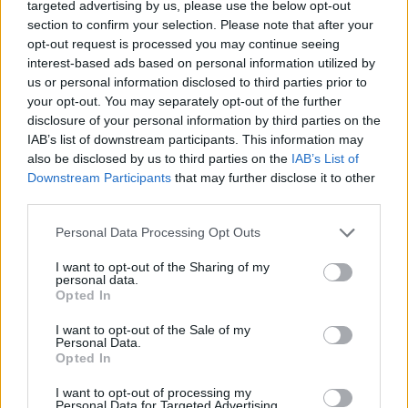
targeted advertising by us, please use the below opt-out
Ν. Χαρδαλιάς: «Με το Παρατηρητήριο Έργων η
section to confirm your selection. Please note that after your
Περιφέρεια αποκτά ένα πρωτοποριακό ψηφιακό
εργαλείο λογοδοσίας»
opt-out request is processed you may continue seeing
interest-based ads based on personal information utilized by
6 Αυγούστου 2026
us or personal information disclosed to third parties prior to
your opt-out. You may separately opt-out of the further
Δήμος Αθηναίων: 43 σχολικές αυλές γίνονται πιο
disclosure of your personal information by third parties on the
πράσινες και πιο δροσερές
IAB’s list of downstream participants. This information may
also be disclosed by us to third parties on the
IAB’s List of
5 Αυγούστου 2026
Downstream Participants
that may further disclose it to other
third parties.
Η FARIA Renewables προχώρησε στην ηλεκτροδότηση
του αιολικού πάρκου Faria Αίολος Λάρυμνα
Personal Data Processing Opt Outs
5 Αυγούστου 2026
I want to opt-out of the Sharing of my
personal data.
ΥΠΕΝ: Διευρύνεται ο κατάλογος των
Opted In
Προστατευόμενων Τοπίων σε 12
I want to opt-out of the Sale of my
Personal Data.
4 Αυγούστου 2026
Opted In
Newsletter Citygen.gr
I want to opt-out of processing my
Personal Data for Targeted Advertising.