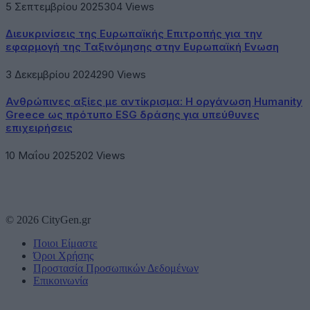
5 Σεπτεμβρίου 2025
304
Views
Διευκρινίσεις της Ευρωπαϊκής Επιτροπής για την
εφαρμογή της Ταξινόμησης στην Ευρωπαϊκή Ενωση
3 Δεκεμβρίου 2024
290
Views
Ανθρώπινες αξίες με αντίκρισμα: Η οργάνωση Humanity
Greece ως πρότυπο ESG δράσης για υπεύθυνες
επιχειρήσεις
10 Μαΐου 2025
202
Views
© 2026 CityGen.gr
Ποιοι Είμαστε
Όροι Χρήσης
Προστασία Προσωπικών Δεδομένων
Επικοινωνία