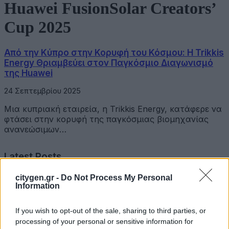
Huawei FusionSolar Creators’
Cup 2025
Από την Κύπρο στην Κορυφή του Κόσμου: Η Trikkis
Energy Θριαμβεύει στον Παγκόσμιο Διαγωνισμό
της Huawei
24 Σεπτεμβρίου 2025
Μια κυπριακή εταιρεία, η Trikkis Energy, κατάφερε να
φτάσει στην κορυφή της παγκόσμιας βιομηχανίας
ανανεώσιμων…
Latest Posts
citygen.gr -
Do Not Process My Personal
Όμιλος Σαρακάκη: Παραχώρησε το νέο Maxus T60 Max
Information
στην ΕΠΟΜΕΑ Βιλίων
If you wish to opt-out of the sale, sharing to third parties, or
6 Αυγούστου 2026
processing of your personal or sensitive information for