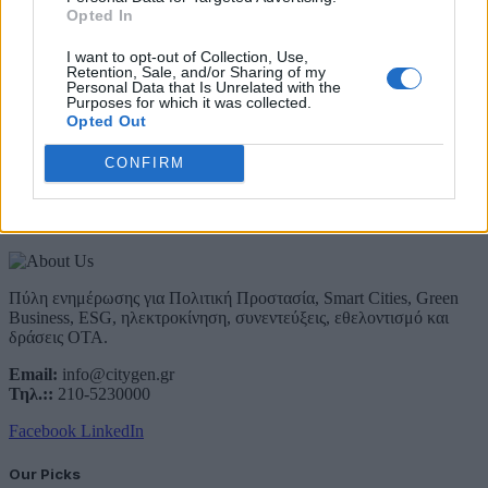
Λάβετε όλα τα τελευταία νέα από τον χώρο της Πολιτικής
Opted In
Προστασίας, του ESG, του Green Business και των ΟΤΑ
I want to opt-out of Collection, Use,
Email
Retention, Sale, and/or Sharing of my
Personal Data that Is Unrelated with the
Συμφωνώ με την Πολιτική Δεδομένων
Purposes for which it was collected.
Opted Out
CONFIRM
About Us
Πύλη ενημέρωσης για Πολιτική Προστασία, Smart Cities, Green
Business, ESG, ηλεκτροκίνηση, συνεντεύξεις, εθελοντισμό και
δράσεις ΟΤΑ.
Email:
info@citygen.gr
Τηλ.::
210-5230000
Facebook
LinkedIn
Our Picks