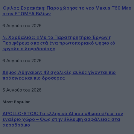
Όμιλος Σαρακάκη: Παραχώρησε το νέο Maxus T60 Max
στην ΕΠΟΜΕΑ Βιλίων
6 Αυγούστου 2026
Ν. Χαρδαλιάς: «Με το Παρατηρητήριο Έργων η
Περιφέρεια αποκτά ένα πρωτοποριακό ψηφιακό
εργαλείο λογοδοσίας»
6 Αυγούστου 2026
Δήμος Αθηναίων: 43 σχολικές αυλές γίνονται πιο
πράσινες και πιο δροσερές
5 Αυγούστου 2026
Most Popular
APOLLO-STCA: Το ελληνικό AI που «θωρακίζει» τον
εναέριο χώρο – Φως στην έλλειψη ασφάλειας στα
αεροδρόμια