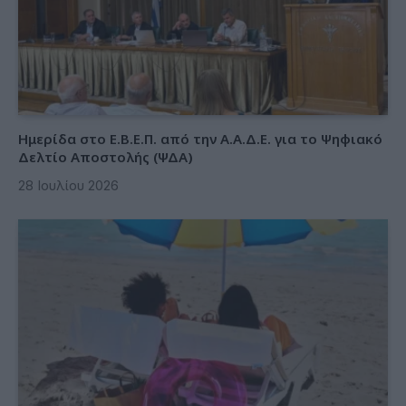
Ημερίδα στο Ε.Β.Ε.Π. από την Α.Α.Δ.Ε. για το Ψηφιακό
Δελτίο Αποστολής (ΨΔΑ)
28 Ιουλίου 2026