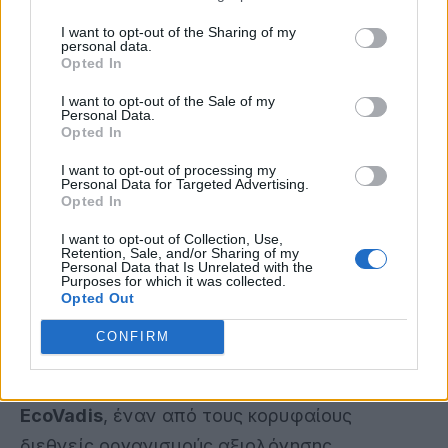
παράδοση του συστήματος στον Δήμο Ρόδου,
I want to opt-out of the Sharing of my
θέλουμε να ενισχύσουμε την προσπάθεια
personal data.
πρόληψης και έγκαιρης αντιμετώπισης των
Opted In
πυρκαγιών, αξιοποιώντας τις δυνατότητες της
I want to opt-out of the Sale of my
Personal Data.
τεχνητής νοημοσύνης προς όφελος της
Opted In
τοπικής κοινωνίας
».
I want to opt-out of processing my
Personal Data for Targeted Advertising.
Opted In
Με όχημα την τεχνογνωσία, την καινοτομία
και τη συνεργασία,
η Nova συμβάλλει
I want to opt-out of Collection, Use,
Retention, Sale, and/or Sharing of my
έμπρακτα στη διαφύλαξη της φυσικής
Personal Data that Is Unrelated with the
Purposes for which it was collected.
κληρονομιάς της χώρας
και στη δημιουργία
Opted Out
θετικού περιβαλλοντικού και κοινωνικού
CONFIRM
αποτυπώματος. Η δέσμευση αυτή στη βιώσιμη
ανάπτυξη αναγνωρίστηκε το
2026 από την
EcoVadis
, έναν από τους κορυφαίους
διεθνείς οργανισμούς αξιολόγησης