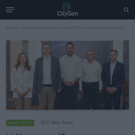
Αρχική
»
Η Nova παρέδωσε στον Δήμο Ρόδου το σύστημα πολιτικής προστασίας Smart Forest Ρόδος
6 Mins Read
SMART CITIES