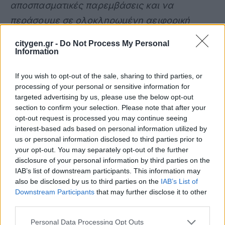
αποσπασματικές παρεμβάσεις και να
περάσουμε σε ολοκληρωμένη αειφορική
διαχείριση, σε έγκαιρη ανίχνευση του
citygen.gr -
Do Not Process My Personal
κινδύνου, ταχύτατη απόκριση, συντονισμένη
Information
καταστολή και αποτελεσματική αποκατάσταση
If you wish to opt-out of the sale, sharing to third parties, or
όπου απαιτείται. Για άλλη μια φορά
processing of your personal or sensitive information for
ευχαριστώ τη N
ova
για την εμπιστοσύνη της
targeted advertising by us, please use the below opt-out
section to confirm your selection. Please note that after your
στην προσέγγιση αυτή, που την κάνει πράξη
opt-out request is processed you may continue seeing
για ακόμη μια φορά
».
interest-based ads based on personal information utilized by
us or personal information disclosed to third parties prior to
your opt-out. You may separately opt-out of the further
Ο CEO της Nova ICT, αναδόχου του έργου,
disclosure of your personal information by third parties on the
Αλέξανδρος Μπρέγιαννης
, τόνισε: «
Η
IAB’s list of downstream participants. This information may
τεχνολογία έχει πραγματική αξία όταν
also be disclosed by us to third parties on the
IAB’s List of
Downstream Participants
that may further disclose it to other
συμβάλλει στην προστασία της ανθρώπινης
third parties.
ζωής και του περιβάλλοντος. Με την
Personal Data Processing Opt Outs