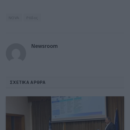
NOVA
Ρόδος
Newsroom
ΣΧΕΤΙΚΆ ΆΡΘΡΑ