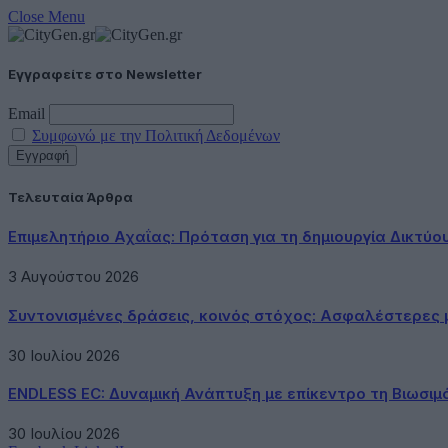
Close Menu
Εγγραφείτε στο Newsletter
Email
Συμφωνώ με την Πολιτική Δεδομένων
Τελευταία Άρθρα
Επιμελητήριο Αχαΐας: Πρόταση για τη δημιουργία Δικτύ
3 Αυγούστου 2026
Συντονισμένες δράσεις, κοινός στόχος: Ασφαλέστερες μ
30 Ιουλίου 2026
ENDLESS EC: Δυναμική Ανάπτυξη με επίκεντρο τη Βιωσιμ
30 Ιουλίου 2026