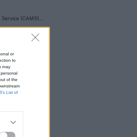
g Service (CAMS)…
sonal or
ection to
ou may
 personal
out of the
 downstream
B’s List of