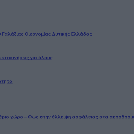
ου Γαλάζιας Οικονομίας Δυτικής Ελλάδας
ετακινήσεις για όλους
ότητα
αέριο χώρο – Φως στην έλλειψη ασφάλειας στα αεροδρόμ