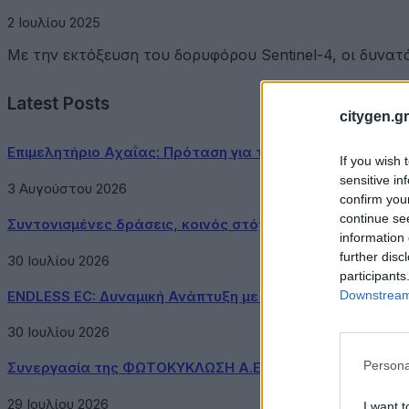
2 Ιουλίου 2025
Με την εκτόξευση του δορυφόρου Sentinel-4, οι δυνατ
Latest Posts
citygen.gr
Επιμελητήριο Αχαΐας: Πρόταση για τη δημιουργία Δικτύ
If you wish 
sensitive in
3 Αυγούστου 2026
confirm you
continue se
Συντονισμένες δράσεις, κοινός στόχος: Ασφαλέστερες μ
information 
further disc
30 Ιουλίου 2026
participants
Downstream 
ENDLESS EC: Δυναμική Ανάπτυξη με επίκεντρο τη Βιωσιμ
30 Ιουλίου 2026
Persona
Συνεργασία της ΦΩΤΟΚΥΚΛΩΣΗ Α.Ε. με τον Δήμο Μεγαρ
29 Ιουλίου 2026
I want t