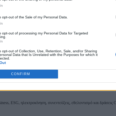
In
ου εσωτερικού δικτύου αποχέτευσης Παιανίας
o opt-out of the Sale of my Personal Data.
In
to opt-out of processing my Personal Data for Targeted
ing.
ας, του ESG, του Green Business και των ΟΤΑ
In
o opt-out of Collection, Use, Retention, Sale, and/or Sharing
ersonal Data that Is Unrelated with the Purposes for which it
lected.
Out
CONFIRM
iness, ESG, ηλεκτροκίνηση, συνεντεύξεις, εθελοντισμό και δράσεις