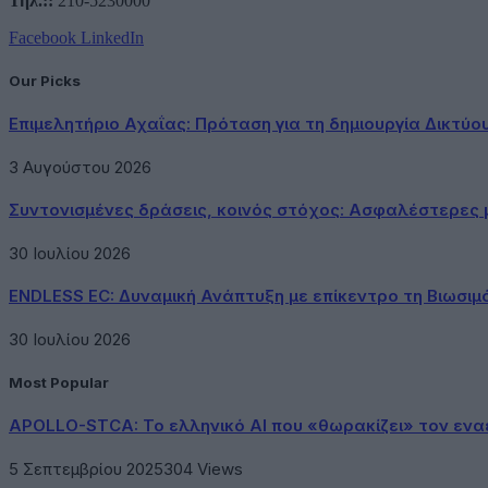
Τηλ.::
210-5230000
Facebook
LinkedIn
Our Picks
Επιμελητήριο Αχαΐας: Πρόταση για τη δημιουργία Δικτύ
3 Αυγούστου 2026
Συντονισμένες δράσεις, κοινός στόχος: Ασφαλέστερες μ
30 Ιουλίου 2026
ENDLESS EC: Δυναμική Ανάπτυξη με επίκεντρο τη Βιωσιμ
30 Ιουλίου 2026
Most Popular
APOLLO-STCA: Το ελληνικό AI που «θωρακίζει» τον εν
5 Σεπτεμβρίου 2025
304
Views