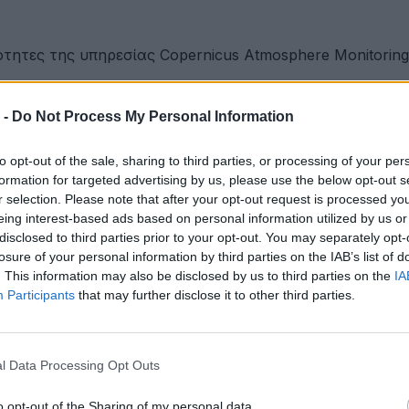
ότητες της υπηρεσίας Copernicus Atmosphere Monitorin
 -
Do Not Process My Personal Information
ου Γαλάζιας Οικονομίας Δυτικής Ελλάδας
to opt-out of the sale, sharing to third parties, or processing of your per
formation for targeted advertising by us, please use the below opt-out s
r selection. Please note that after your opt-out request is processed y
eing interest-based ads based on personal information utilized by us or
ετακινήσεις για όλους
disclosed to third parties prior to your opt-out. You may separately opt-
losure of your personal information by third parties on the IAB’s list of
. This information may also be disclosed by us to third parties on the
IA
Participants
that may further disclose it to other third parties.
ότητα
l Data Processing Opt Outs
έων
o opt-out of the Sharing of my personal data.