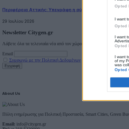
Opted 
Περιφέρεια Αττικής: Υπεγράφη η σύμβαση κατασκευής τ
I want t
29 Ιουλίου 2026
Opted 
Newsletter Citygen.gr
I want 
Advertis
Λάβετε όλα τα τελευταία νέα από τον χώρο της Πολιτικής Προστασί
Opted 
Email
I want t
Συμφωνώ με την Πολιτική Δεδομένων
of my P
was col
Opted 
About Us
Πύλη ενημέρωσης για Πολιτική Προστασία, Smart Cities, Green Bus
Email:
info@citygen.gr