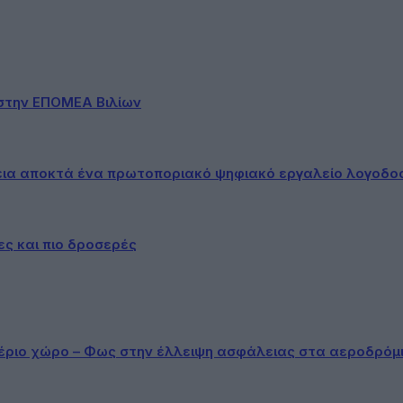
στην ΕΠΟΜΕΑ Βιλίων
εια αποκτά ένα πρωτοποριακό ψηφιακό εργαλείο λογοδο
ες και πιο δροσερές
αέριο χώρο – Φως στην έλλειψη ασφάλειας στα αεροδρόμ