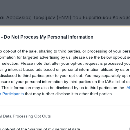
αι Ασφάλειας Τροφίμων (ENVI) του Ευρωπαϊκού Κοινοβο
 -
Do Not Process My Personal Information
στην ΕΠΟΜΕΑ Βιλίων
to opt-out of the sale, sharing to third parties, or processing of your per
formation for targeted advertising by us, please use the below opt-out s
r selection. Please note that after your opt-out request is processed y
eing interest-based ads based on personal information utilized by us or
εια αποκτά ένα πρωτοποριακό ψηφιακό εργαλείο λογοδο
disclosed to third parties prior to your opt-out. You may separately opt-
losure of your personal information by third parties on the IAB’s list of
. This information may also be disclosed by us to third parties on the
IA
Participants
that may further disclose it to other third parties.
ες και πιο δροσερές
l Data Processing Opt Outs
υ αιολικού πάρκου Faria Αίολος Λάρυμνα
o opt-out of the Sharing of my personal data.