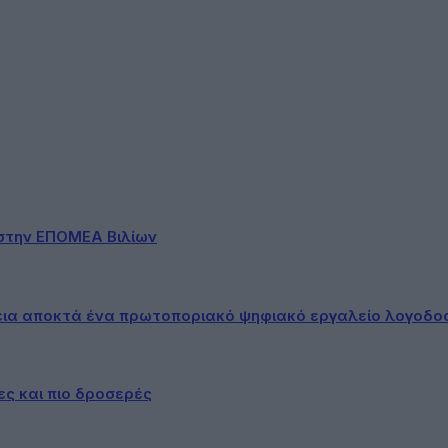
στην ΕΠΟΜΕΑ Βιλίων
εια αποκτά ένα πρωτοποριακό ψηφιακό εργαλείο λογοδο
ες και πιο δροσερές