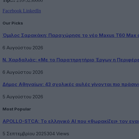
Τηλ.::
210-5230000
Facebook
LinkedIn
Our Picks
Όμιλος Σαρακάκη: Παραχώρησε το νέο Maxus T60 Max 
6 Αυγούστου 2026
Ν. Χαρδαλιάς: «Με το Παρατηρητήριο Έργων η Περιφέρ
6 Αυγούστου 2026
Δήμος Αθηναίων: 43 σχολικές αυλές γίνονται πιο πράσιν
5 Αυγούστου 2026
Most Popular
APOLLO-STCA: Το ελληνικό AI που «θωρακίζει» τον εν
5 Σεπτεμβρίου 2025
304
Views