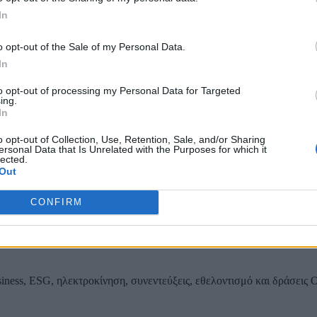
In
Τοπίων σε 12
o opt-out of the Sale of my Personal Data.
In
to opt-out of processing my Personal Data for Targeted
ing.
ας, του ESG, του Green Business και των ΟΤΑ
In
o opt-out of Collection, Use, Retention, Sale, and/or Sharing
ersonal Data that Is Unrelated with the Purposes for which it
lected.
Out
CONFIRM
iness, ESG, ηλεκτροκίνηση, συνεντεύξεις, εθελοντισμό και δράσεις