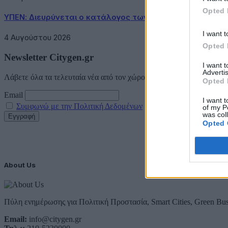
Opted 
ΥΠΕΝ: Διευρύνεται ο κατάλογος των Προστατευόμενων 
I want t
4 Αυγούστου 2026
Opted 
Newsletter Citygen.gr
I want 
Advertis
Λάβετε όλα τα τελευταία νέα από τον χώρο της Πολιτικής Προστασί
Opted 
Email
I want t
Συμφωνώ με την Πολιτική Δεδομένων
of my P
was col
Opted 
About Us
Πύλη ενημέρωσης για Πολιτική Προστασία, Smart Cities, Green Bus
Email:
info@citygen.gr