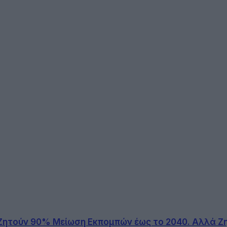
 Ζητούν 90% Μείωση Εκπομπών έως το 2040. Αλλά Ζ