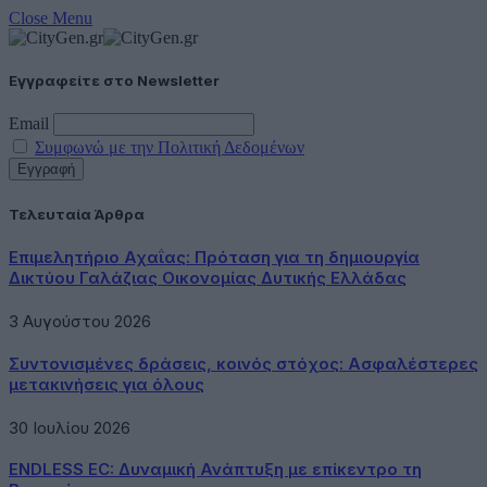
Close Menu
Εγγραφείτε στο Newsletter
Email
Συμφωνώ με την Πολιτική Δεδομένων
Τελευταία Άρθρα
Επιμελητήριο Αχαΐας: Πρόταση για τη δημιουργία
Δικτύου Γαλάζιας Οικονομίας Δυτικής Ελλάδας
3 Αυγούστου 2026
Συντονισμένες δράσεις, κοινός στόχος: Ασφαλέστερες
μετακινήσεις για όλους
30 Ιουλίου 2026
ENDLESS EC: Δυναμική Ανάπτυξη με επίκεντρο τη