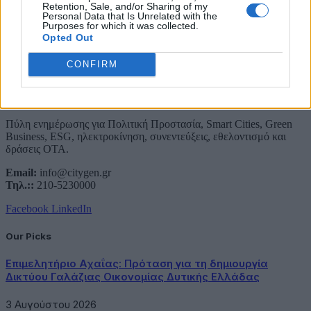
Retention, Sale, and/or Sharing of my
Personal Data that Is Unrelated with the
Purposes for which it was collected.
Opted Out
CONFIRM
About Us
Πύλη ενημέρωσης για Πολιτική Προστασία, Smart Cities, Green
Business, ESG, ηλεκτροκίνηση, συνεντεύξεις, εθελοντισμό και
δράσεις ΟΤΑ.
Email:
info@citygen.gr
Τηλ.::
210-5230000
Facebook
LinkedIn
Our Picks
Επιμελητήριο Αχαΐας: Πρόταση για τη δημιουργία
Δικτύου Γαλάζιας Οικονομίας Δυτικής Ελλάδας
3 Αυγούστου 2026