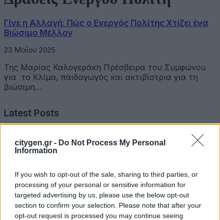
Γίνε η Αλλαγή: Πώς ο Ενεργός Πολίτης Χτίζει ένα
Βιώσιμο Μέλλον
23 Μαΐου 2025
Της Μαρίας Καλογεράκη Πρέσβειρα του Συμφώνου
για το Κλίμα, παιδαγωγός και ακτιβίστρια για τη
βιώσιμη…
Latest Posts
Επιμελητήριο Αχαΐας: Πρόταση για τη δημιουργία
citygen.gr -
Do Not Process My Personal
Δικτύου Γαλάζιας Οικονομίας Δυτικής Ελλάδας
Information
3 Αυγούστου 2026
If you wish to opt-out of the sale, sharing to third parties, or
processing of your personal or sensitive information for
Συντονισμένες δράσεις, κοινός στόχος: Ασφαλέστερες
targeted advertising by us, please use the below opt-out
μετακινήσεις για όλους
section to confirm your selection. Please note that after your
opt-out request is processed you may continue seeing
30 Ιουλίου 2026