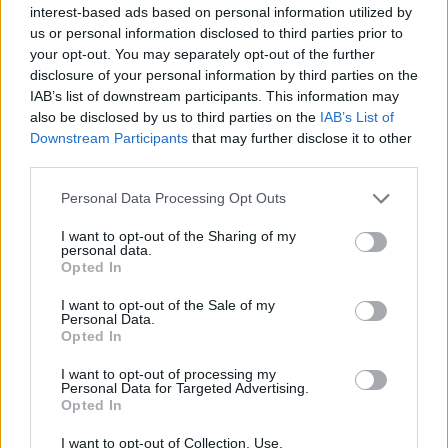
interest-based ads based on personal information utilized by
ENDLESS EC: Δυναμική Ανάπτυξη με επίκεντρο τη
us or personal information disclosed to third parties prior to
Βιωσιμότητα
your opt-out. You may separately opt-out of the further
disclosure of your personal information by third parties on the
30 Ιουλίου 2026
IAB’s list of downstream participants. This information may
also be disclosed by us to third parties on the
IAB’s List of
Συνεργασία της ΦΩΤΟΚΥΚΛΩΣΗ Α.Ε. με τον Δήμο
Downstream Participants
that may further disclose it to other
Μεγαρέων
third parties.
29 Ιουλίου 2026
Personal Data Processing Opt Outs
Περιφέρεια Αττικής: Υπεγράφη η σύμβαση κατασκευής
I want to opt-out of the Sharing of my
του εσωτερικού δικτύου αποχέτευσης Παιανίας
personal data.
Opted In
29 Ιουλίου 2026
I want to opt-out of the Sale of my
Personal Data.
Newsletter Citygen.gr
Opted In
Λάβετε όλα τα τελευταία νέα από τον χώρο της Πολιτικής
I want to opt-out of processing my
Προστασίας, του ESG, του Green Business και των ΟΤΑ
Personal Data for Targeted Advertising.
Opted In
Email
Συμφωνώ με την Πολιτική Δεδομένων
I want to opt-out of Collection, Use,