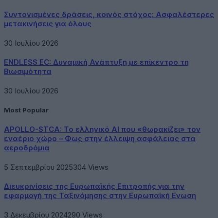
Συντονισμένες δράσεις, κοινός στόχος: Ασφαλέστερες
μετακινήσεις για όλους
30 Ιουλίου 2026
ENDLESS EC: Δυναμική Ανάπτυξη με επίκεντρο τη
Βιωσιμότητα
30 Ιουλίου 2026
Most Popular
APOLLO-STCA: Το ελληνικό AI που «θωρακίζει» τον
εναέριο χώρο – Φως στην έλλειψη ασφάλειας στα
αεροδρόμια
5 Σεπτεμβρίου 2025
304
Views
Διευκρινίσεις της Ευρωπαϊκής Επιτροπής για την
εφαρμογή της Ταξινόμησης στην Ευρωπαϊκή Ενωση
3 Δεκεμβρίου 2024
290
Views