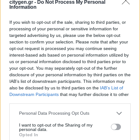
citygen.gr -
Do Not Process My Personal
στην ηλεκτροδότηση του αιολικού
Information
πάρκου Faria Αίολος Λάρυμνα
5 Αυγούστου 2026
If you wish to opt-out of the sale, sharing to third parties, or
processing of your personal or sensitive information for
ΥΠΕΝ: Διευρύνεται ο κατάλογος των
targeted advertising by us, please use the below opt-out
Προστατευόμενων Τοπίων σε 12
section to confirm your selection. Please note that after your
opt-out request is processed you may continue seeing
4 Αυγούστου 2026
interest-based ads based on personal information utilized by
us or personal information disclosed to third parties prior to
your opt-out. You may separately opt-out of the further
disclosure of your personal information by third parties on the
IAB’s list of downstream participants. This information may
also be disclosed by us to third parties on the
IAB’s List of
Downstream Participants
that may further disclose it to other
Newsletter Citygen.gr
third parties.
Λάβετε όλα τα τελευταία νέα από τον χώρο
Personal Data Processing Opt Outs
της Πολιτικής Προστασίας, του ESG, του Green
I want to opt-out of the Sharing of my
Business και των ΟΤΑ
personal data.
Opted In