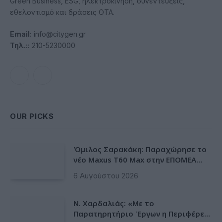
Green Business, ESG, ηλεκτροκίνηση, συνεντεύξεις,
εθελοντισμό και δράσεις ΟΤΑ.
Email:
info@citygen.gr
Τηλ.::
210-5230000
Facebook
LinkedIn
OUR PICKS
Όμιλος Σαρακάκη: Παραχώρησε το
νέο Maxus T60 Max στην ΕΠΟΜΕΑ
Βιλίων
6 Αυγούστου 2026
Ν. Χαρδαλιάς: «Με το
Παρατηρητήριο Έργων η Περιφέρεια