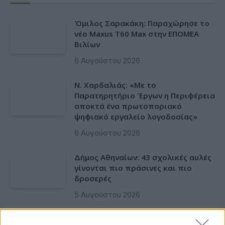
Όμιλος Σαρακάκη: Παραχώρησε το
νέο Maxus T60 Max στην ΕΠΟΜΕΑ
Βιλίων
6 Αυγούστου 2026
Ν. Χαρδαλιάς: «Με το
Παρατηρητήριο Έργων η Περιφέρεια
αποκτά ένα πρωτοποριακό
ψηφιακό εργαλείο λογοδοσίας»
6 Αυγούστου 2026
Δήμος Αθηναίων: 43 σχολικές αυλές
γίνονται πιο πράσινες και πιο
δροσερές
5 Αυγούστου 2026
Η FARIA Renewables προχώρησε