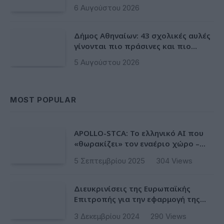
αποκτά ένα πρωτοποριακό
6 Αυγούστου 2026
ψηφιακό εργαλείο λογοδοσίας»
Δήμος Αθηναίων: 43 σχολικές αυλές
γίνονται πιο πράσινες και πιο
δροσερές
5 Αυγούστου 2026
MOST POPULAR
APOLLO-STCA: Το ελληνικό AI που
«θωρακίζει» τον εναέριο χώρο –
Φως στην έλλειψη ασφάλειας στα
5 Σεπτεμβρίου 2025
304
Views
αεροδρόμια
Διευκρινίσεις της Ευρωπαϊκής
Επιτροπής για την εφαρμογή της
Ταξινόμησης στην Ευρωπαϊκή Ενωση
3 Δεκεμβρίου 2024
290
Views