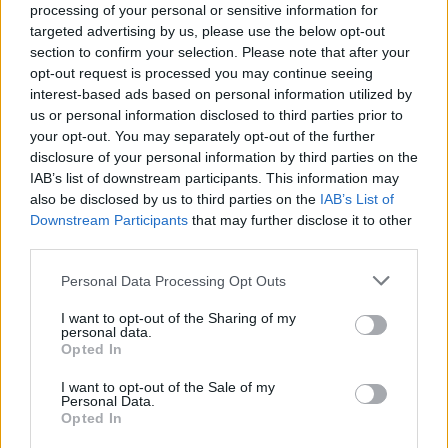
processing of your personal or sensitive information for
targeted advertising by us, please use the below opt-out
section to confirm your selection. Please note that after your
opt-out request is processed you may continue seeing
interest-based ads based on personal information utilized by
us or personal information disclosed to third parties prior to
your opt-out. You may separately opt-out of the further
disclosure of your personal information by third parties on the
IAB’s list of downstream participants. This information may
also be disclosed by us to third parties on the
IAB’s List of
Latest Posts
Downstream Participants
that may further disclose it to other
third parties.
Personal Data Processing Opt Outs
Όμιλος Σαρακάκη: Παραχώρησε το
νέο Maxus T60 Max στην ΕΠΟΜΕΑ
I want to opt-out of the Sharing of my
Βιλίων
personal data.
Opted In
6 Αυγούστου 2026
I want to opt-out of the Sale of my
Personal Data.
Ν. Χαρδαλιάς: «Με το
Opted In
Παρατηρητήριο Έργων η Περιφέρεια