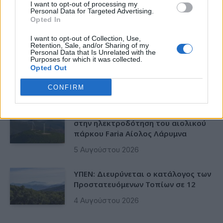
αποκτά ένα πρωτοποριακό
I want to opt-out of processing my
ψηφιακό εργαλείο λογοδοσίας»
Personal Data for Targeted Advertising.
Opted In
6 Αυγούστου 2026
I want to opt-out of Collection, Use,
Retention, Sale, and/or Sharing of my
Δήμος Αθηναίων: 43 σχολικές αυλές
Personal Data that Is Unrelated with the
Purposes for which it was collected.
γίνονται πιο πράσινες και πιο
Opted Out
δροσερές
CONFIRM
5 Αυγούστου 2026
Η FARIA Renewables προχώρησε
στην ηλεκτροδότηση του αιολικού
πάρκου Faria Αίολος Λάρυμνα
5 Αυγούστου 2026
ΥΠΕΝ: Διευρύνεται ο κατάλογος των
Προστατευόμενων Τοπίων σε 12
4 Αυγούστου 2026