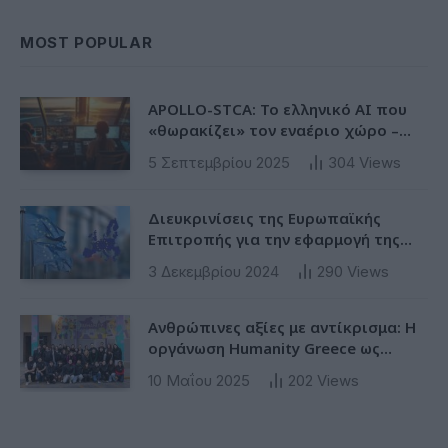
MOST POPULAR
APOLLO-STCA: Το ελληνικό AI που
«θωρακίζει» τον εναέριο χώρο –
Φως στην έλλειψη ασφάλειας στα
5 Σεπτεμβρίου 2025
304
Views
αεροδρόμια
Διευκρινίσεις της Ευρωπαϊκής
Επιτροπής για την εφαρμογή της
Ταξινόμησης στην Ευρωπαϊκή Ενωση
3 Δεκεμβρίου 2024
290
Views
Ανθρώπινες αξίες με αντίκρισμα: Η
οργάνωση Humanity Greece ως
πρότυπο ESG δράσης για υπεύθυνες
10 Μαΐου 2025
202
Views
επιχειρήσεις