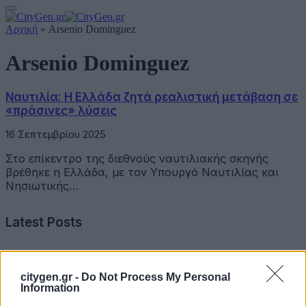
Αρχική
»
Arsenio Dominguez
Arsenio Dominguez
Ναυτιλία: Η Ελλάδα ζητά ρεαλιστική μετάβαση σε
«πράσινες» λύσεις
16 Σεπτεμβρίου 2025
Στο επίκεντρο της διεθνούς ναυτιλιακής σκηνής
βρέθηκε η Ελλάδα, με τον Υπουργό Ναυτιλίας και
Νησιωτικής…
Latest Posts
Όμιλος Σαρακάκη: Παραχώρησε το νέο Maxus T60 Max
στην ΕΠΟΜΕΑ Βιλίων
citygen.gr -
Do Not Process My Personal
Information
6 Αυγούστου 2026