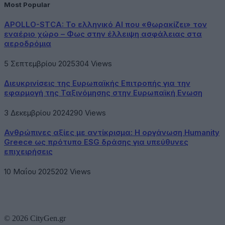
Most Popular
APOLLO-STCA: Το ελληνικό AI που «θωρακίζει» τον
εναέριο χώρο – Φως στην έλλειψη ασφάλειας στα
αεροδρόμια
5 Σεπτεμβρίου 2025
304
Views
Διευκρινίσεις της Ευρωπαϊκής Επιτροπής για την
εφαρμογή της Ταξινόμησης στην Ευρωπαϊκή Ενωση
3 Δεκεμβρίου 2024
290
Views
Ανθρώπινες αξίες με αντίκρισμα: Η οργάνωση Humanity
Greece ως πρότυπο ESG δράσης για υπεύθυνες
επιχειρήσεις
10 Μαΐου 2025
202
Views
© 2026 CityGen.gr