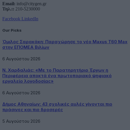
Email:
info@citygen.gr
Τηλ.::
210-5230000
Facebook
LinkedIn
Our Picks
Όμιλος Σαρακάκη: Παραχώρησε το νέο Maxus T60 Max
στην ΕΠΟΜΕΑ Βιλίων
6 Αυγούστου 2026
Ν. Χαρδαλιάς: «Με το Παρατηρητήριο Έργων η
Περιφέρεια αποκτά ένα πρωτοποριακό ψηφιακό
εργαλείο λογοδοσίας»
6 Αυγούστου 2026
Δήμος Αθηναίων: 43 σχολικές αυλές γίνονται πιο
πράσινες και πιο δροσερές
5 Αυγούστου 2026