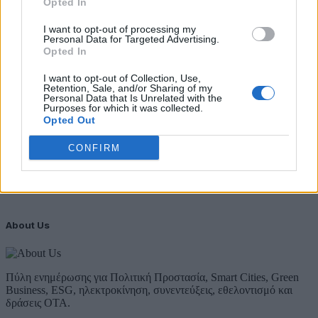
Opted In
Λάβετε όλα τα τελευταία νέα από τον χώρο της Πολιτικής
I want to opt-out of processing my
Προστασίας, του ESG, του Green Business και των ΟΤΑ
Personal Data for Targeted Advertising.
Opted In
Email
I want to opt-out of Collection, Use,
Retention, Sale, and/or Sharing of my
Personal Data that Is Unrelated with the
Purposes for which it was collected.
Συμφωνώ με την Πολιτική Δεδομένων
Opted Out
CONFIRM
About Us
Πύλη ενημέρωσης για Πολιτική Προστασία, Smart Cities, Green
Business, ESG, ηλεκτροκίνηση, συνεντεύξεις, εθελοντισμό και
δράσεις ΟΤΑ.