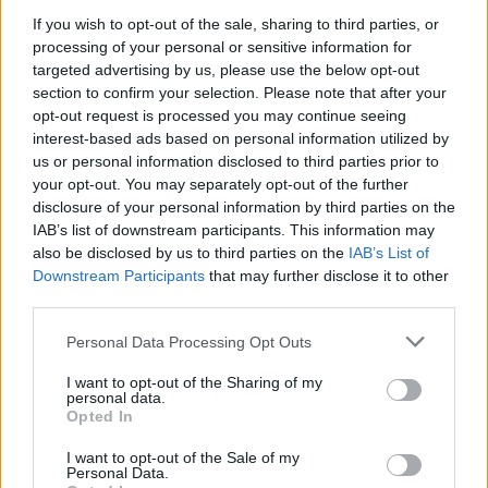
If you wish to opt-out of the sale, sharing to third parties, or
Ν. Χαρδαλιάς: «Με το Παρατηρητήριο Έργων η
processing of your personal or sensitive information for
Περιφέρεια αποκτά ένα πρωτοποριακό ψηφιακό
targeted advertising by us, please use the below opt-out
εργαλείο λογοδοσίας»
section to confirm your selection. Please note that after your
6 Αυγούστου 2026
opt-out request is processed you may continue seeing
interest-based ads based on personal information utilized by
Δήμος Αθηναίων: 43 σχολικές αυλές γίνονται πιο
us or personal information disclosed to third parties prior to
πράσινες και πιο δροσερές
your opt-out. You may separately opt-out of the further
disclosure of your personal information by third parties on the
5 Αυγούστου 2026
IAB’s list of downstream participants. This information may
also be disclosed by us to third parties on the
IAB’s List of
Η FARIA Renewables προχώρησε στην ηλεκτροδότηση
Downstream Participants
that may further disclose it to other
του αιολικού πάρκου Faria Αίολος Λάρυμνα
third parties.
5 Αυγούστου 2026
Personal Data Processing Opt Outs
ΥΠΕΝ: Διευρύνεται ο κατάλογος των
I want to opt-out of the Sharing of my
Προστατευόμενων Τοπίων σε 12
personal data.
Opted In
4 Αυγούστου 2026
I want to opt-out of the Sale of my
Personal Data.
Newsletter Citygen.gr