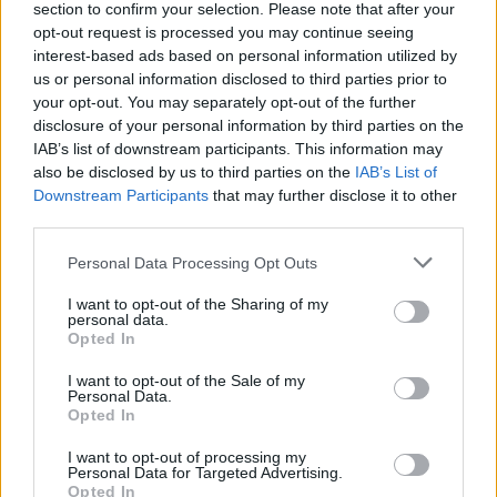
section to confirm your selection. Please note that after your
εργαλείο λογοδοσίας»
opt-out request is processed you may continue seeing
6 Αυγούστου 2026
interest-based ads based on personal information utilized by
us or personal information disclosed to third parties prior to
Δήμος Αθηναίων: 43 σχολικές αυλές γίνονται πιο
your opt-out. You may separately opt-out of the further
πράσινες και πιο δροσερές
disclosure of your personal information by third parties on the
IAB’s list of downstream participants. This information may
5 Αυγούστου 2026
also be disclosed by us to third parties on the
IAB’s List of
Downstream Participants
that may further disclose it to other
Η FARIA Renewables προχώρησε στην ηλεκτροδότηση
third parties.
του αιολικού πάρκου Faria Αίολος Λάρυμνα
Personal Data Processing Opt Outs
5 Αυγούστου 2026
I want to opt-out of the Sharing of my
ΥΠΕΝ: Διευρύνεται ο κατάλογος των
personal data.
Προστατευόμενων Τοπίων σε 12
Opted In
4 Αυγούστου 2026
I want to opt-out of the Sale of my
Personal Data.
Opted In
Newsletter Citygen.gr
I want to opt-out of processing my
Λάβετε όλα τα τελευταία νέα από τον χώρο της Πολιτικής
Personal Data for Targeted Advertising.
Προστασίας, του ESG, του Green Business και των ΟΤΑ
Opted In