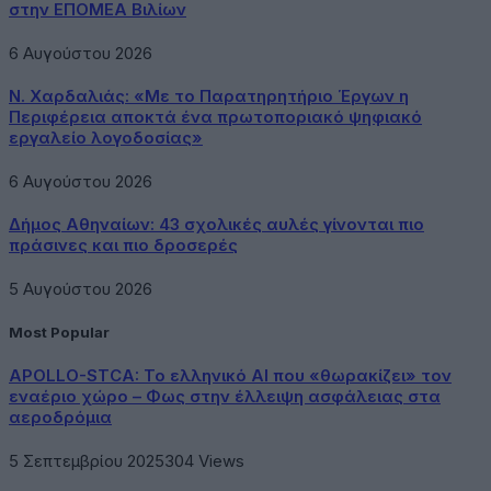
στην ΕΠΟΜΕΑ Βιλίων
6 Αυγούστου 2026
Ν. Χαρδαλιάς: «Με το Παρατηρητήριο Έργων η
Περιφέρεια αποκτά ένα πρωτοποριακό ψηφιακό
εργαλείο λογοδοσίας»
6 Αυγούστου 2026
Δήμος Αθηναίων: 43 σχολικές αυλές γίνονται πιο
πράσινες και πιο δροσερές
5 Αυγούστου 2026
Most Popular
APOLLO-STCA: Το ελληνικό AI που «θωρακίζει» τον
εναέριο χώρο – Φως στην έλλειψη ασφάλειας στα
αεροδρόμια
5 Σεπτεμβρίου 2025
304
Views