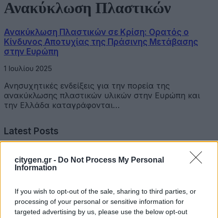
Ανακύκλωση Πλαστικών
Ανακύκλωση Πλαστικών σε Κρίση: Ορατός ο
Κίνδυνος Αποτυχίας της Πράσινης Μετάβασης
στην Ευρώπη
1 Ιουλίου 2025
Ανησυχητικές ενδείξεις για την πορεία της
ανακύκλωσης πλαστικών υλικών στην Ευρώπη και
την Ελλάδα καταγράφονται…
Latest Posts
Όμιλος Σαρακάκη: Παραχώρησε το νέο Maxus T60 Max
citygen.gr -
Do Not Process My Personal
στην ΕΠΟΜΕΑ Βιλίων
Information
6 Αυγούστου 2026
If you wish to opt-out of the sale, sharing to third parties, or
processing of your personal or sensitive information for
Ν. Χαρδαλιάς: «Με το Παρατηρητήριο Έργων η
targeted advertising by us, please use the below opt-out
Περιφέρεια αποκτά ένα πρωτοποριακό ψηφιακό