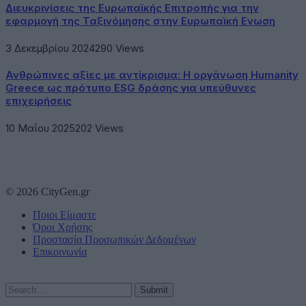
Διευκρινίσεις της Ευρωπαϊκής Επιτροπής για την
εφαρμογή της Ταξινόμησης στην Ευρωπαϊκή Ενωση
3 Δεκεμβρίου 2024
290
Views
Ανθρώπινες αξίες με αντίκρισμα: Η οργάνωση Humanity
Greece ως πρότυπο ESG δράσης για υπεύθυνες
επιχειρήσεις
10 Μαΐου 2025
202
Views
© 2026 CityGen.gr
Ποιοι Είμαστε
Όροι Χρήσης
Προστασία Προσωπικών Δεδομένων
Επικοινωνία
Submit