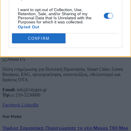
Email
I want to opt-out of Collection, Use,
Retention, Sale, and/or Sharing of my
Συμφωνώ με την Πολιτική Δεδομένων
Personal Data that Is Unrelated with the
Purposes for which it was collected.
Opted Out
CONFIRM
About Us
Πύλη ενημέρωσης για Πολιτική Προστασία, Smart Cities, Green
Business, ESG, ηλεκτροκίνηση, συνεντεύξεις, εθελοντισμό και
δράσεις ΟΤΑ.
Email:
info@citygen.gr
Τηλ.::
210-5230000
Facebook
LinkedIn
Our Picks
Όμιλος Σαρακάκη: Παραχώρησε το νέο Maxus T60 Max