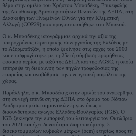
θέμα στην ομιλία του Χρήστου Μπασδέκη, Επικεφαλής
της Διεύθυνσης Δραστηριοτήτων Πελατών της ΔΕΠΑ, στη
Διάσκεψη των Ηνωμένων Εθνών για την Κλιματική
Αλλαγή (COP29) που πραγματοποιήθηκε στο Μπακού.
Ο κ. Μπασδέκης υπογράμμισε αρχικά την αξία της
μακροχρόνιας στρατηγικής συνεργασίας της Ελλάδας με
το Αζερμπαϊτζάν, η οποία ξεκίνησε στις αρχές του 2000
και επισφραγίστηκε με τη 25ετή σύμβαση προμήθειας
φυσικού αερίου μεταξύ της ΔΕΠΑ και της AGSC, η οποία
επέτρεψε τη διεύρυνση των πηγών τροφοδοσίας της
εταιρείας και αναβάθμισε την ενεργειακή ασφάλεια της
χώρας.
Παράλληλα, ο κ. Μπασδέκης στην ομιλία του αναφέρθηκε
στη συνεχή επένδυση της ΔΕΠΑ στο όραμα του Νότιου
Διαδρόμου μέσω σημαντικών έργων όπως ο
διασυνδετήριος αγωγός Ελλάδας-Βουλγαρίας (IGB). Ο
IGB ξεκίνησε την εμπορική του λειτουργία τον Οκτώβριο
του 2021 και έχει δυνατότητα διαμετακόμισης 3
δισεκατομμυρίων κυβικών μέτρων (bcm) ετησίως προς τη