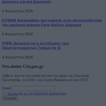
πράσινες και πιο δροσερές
5 Αυγούστου 2026
Η FARIA Renewables προχώρησε στην ηλεκτροδότηση
του αιολικού πάρκου Faria Αίολος Λάρυμνα
5 Αυγούστου 2026
ΥΠΕΝ: Διευρύνεται ο κατάλογος των
Προστατευόμενων Τοπίων σε 12
4 Αυγούστου 2026
Newsletter Citygen.gr
Λάβετε όλα τα τελευταία νέα από τον χώρο της Πολιτικής
Προστασίας, του ESG, του Green Business και των ΟΤΑ
Email
Συμφωνώ με την Πολιτική Δεδομένων