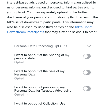
ενεργειακή εταιρεία με επενδύσεις σε ανανεώσιμες πηγές
interest-based ads based on personal information utilized by
και πράσινα αέρια, όπως το υδρογόνο, επιβεβαιώνοντας τη
us or personal information disclosed to third parties prior to
δέσμευση της εταιρείας στην ενεργειακή μετάβαση και τη
your opt-out. You may separately opt-out of the further
βιώσιμη ανάπτυξη της περιοχής.
disclosure of your personal information by third parties on the
IAB’s list of downstream participants. This information may
COP29
featured
ΔΕΠΑ Εμπορίας
also be disclosed by us to third parties on the
IAB’s List of
Downstream Participants
that may further disclose it to other
third parties.
Personal Data Processing Opt Outs
Λασκούδης Αθανάσιος
I want to opt-out of the Sharing of my
personal data.
Opted In
Σχετικά Άρθρα
I want to opt-out of the Sale of my
Δήμος Αθηναίων: 43 σχολικές αυλές γίνονται πιο
Personal Data.
πράσινες και πιο δροσερές
Opted In
5 Αυγούστου 2026
I want to opt-out of processing my
Personal Data for Targeted Advertising.
Opted In
Η FARIA Renewables προχώρησε στην ηλεκτροδότηση
του αιολικού πάρκου Faria Αίολος Λάρυμνα
I want to opt-out of Collection, Use,