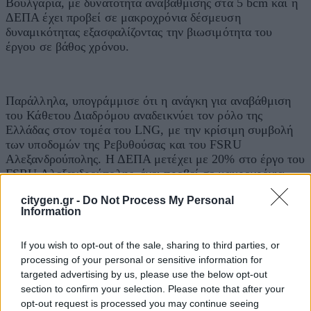
Βουλγαρία, με δυνατότητα αναβάθμισης στα 5 bcm και η
ΔΕΠΑ έχει προβεί σε μακροχρόνια δέσμευση
δυναμικότητας εξασφαλίζοντας την βιωσιμότητα του
έργου σε βάθος χρόνου.
Παράλληλα, υπογράμμισε ότι η ανάγκη για αναβάθμιση
του Κάθετου Διαδρόμου αναδεικνύει τον ρόλο της
Ελλάδας στον τομέα του LNG, με την κρίσιμη συμβολή
των υποδομών της Ρεβυθούσας και του FSRU
Αλεξανδρούπολης. Η ΔΕΠΑ μετέχει με 20% στο έργο του
FSRU Αλεξανδρούπολης, έχει προβεί σε μακροχρόνια
δέσμευση δυναμικότητας αεριοποίησης η οποία όπως
citygen.gr -
Do Not Process My Personal
τόνισε συνδυαστικά με την αντίστοιχη δεσμευθείσα
Information
δυναμικότητα στον IGB διασφαλίζουν την αδιάλειπτη
τροφοδοσία φυσικού αερίου προς την κατεύθυνση του
If you wish to opt-out of the sale, sharing to third parties, or
Κάθετου Διαδρόμου.
processing of your personal or sensitive information for
Κλείνοντας, ο κ. Μπασδέκης αναφέρθηκε στον
targeted advertising by us, please use the below opt-out
μετασχηματισμό της ΔΕΠΑ από μία παραδοσιακή εταιρεία
section to confirm your selection. Please note that after your
χονδρεμπορίας φυσικού αερίου σε μια ολοκληρωμένη
opt-out request is processed you may continue seeing