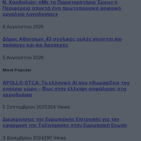
Ν. Χαρδαλιάς: «Με το Παρατηρητήριο Έργων η
Περιφέρεια αποκτά ένα πρωτοποριακό ψηφιακό
εργαλείο λογοδοσίας»
6 Αυγούστου 2026
Δήμος Αθηναίων: 43 σχολικές αυλές γίνονται πιο
πράσινες και πιο δροσερές
5 Αυγούστου 2026
Most Popular
APOLLO-STCA: Το ελληνικό AI που «θωρακίζει» τον
εναέριο χώρο – Φως στην έλλειψη ασφάλειας στα
αεροδρόμια
5 Σεπτεμβρίου 2025
304
Views
Διευκρινίσεις της Ευρωπαϊκής Επιτροπής για την
εφαρμογή της Ταξινόμησης στην Ευρωπαϊκή Ενωση
3 Δεκεμβρίου 2024
290
Views