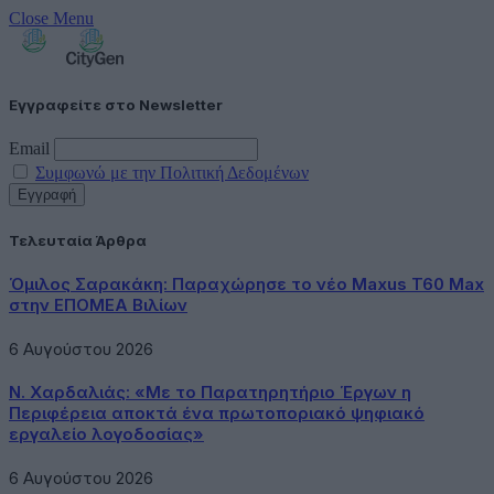
Close Menu
Εγγραφείτε στο Newsletter
Email
Συμφωνώ με την Πολιτική Δεδομένων
Τελευταία Άρθρα
Όμιλος Σαρακάκη: Παραχώρησε το νέο Maxus T60 Max
στην ΕΠΟΜΕΑ Βιλίων
6 Αυγούστου 2026
Ν. Χαρδαλιάς: «Με το Παρατηρητήριο Έργων η
Περιφέρεια αποκτά ένα πρωτοποριακό ψηφιακό
εργαλείο λογοδοσίας»
6 Αυγούστου 2026