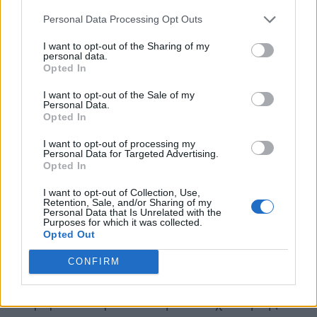
τουλάχιστον το 40% των ανώτερων
Personal Data Processing Opt Outs
στελεχών είναι γυναίκες, έναντι 25%
στην ΕΕ
.
I want to opt-out of the Sharing of my
personal data.
Opted In
I want to opt-out of the Sale of my
Personal Data.
Η έκθεση της ΕΤΕπ καταδεικνύει ότι η
Opted In
ελληνική επιχειρηματικότητα έχει
I want to opt-out of processing my
οικοδομήσει μια ισχυρή βάση αισιοδοξίας και
Personal Data for Targeted Advertising.
Opted In
εξωστρέφειας, επιβεβαιώνοντας τη
I want to opt-out of Collection, Use,
στρατηγική της δέσμευση στην κλιματική
Retention, Sale, and/or Sharing of my
Personal Data that Is Unrelated with the
δράση.
Ωστόσο, για να μετατρέψει η χώρα τη
Purposes for which it was collected.
Opted Out
θετική δυναμική των προσδοκιών σε
υψηλότερους ρυθμούς βιώσιμης ανάπτυξης,
CONFIRM
είναι κρίσιμο να αντιμετωπίσει άμεσα τα
διαρθρωτικά εμπόδια: την επιτάχυνση της