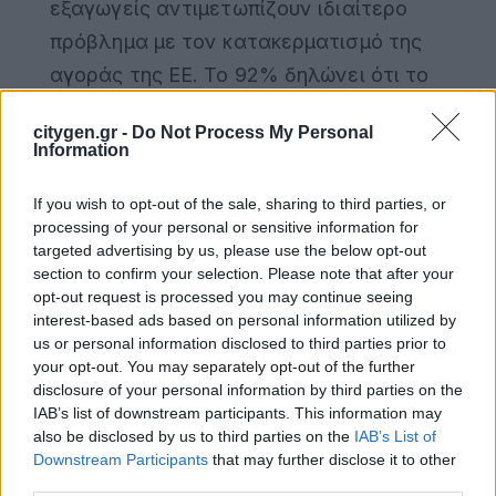
εξαγωγείς αντιμετωπίζουν ιδιαίτερο
πρόβλημα με τον κατακερματισμό της
αγοράς της ΕΕ.
Το 92% δηλώνει ότι το
κύριο προϊόν ή η υπηρεσία τους πρέπει να
citygen.gr -
Do Not Process My Personal
συμμορφώνεται με διαφορετικές
Information
κανονιστικές απαιτήσεις μεταξύ των
If you wish to opt-out of the sale, sharing to third parties, or
κρατών μελών, έναντι 62% στον μέσο όρο
processing of your personal or sensitive information for
της ΕΕ
.
targeted advertising by us, please use the below opt-out
section to confirm your selection. Please note that after your
Ισότητα των Φύλων:
Η Ελλάδα
opt-out request is processed you may continue seeing
interest-based ads based on personal information utilized by
πρωτοπορεί στην ΕΕ όσον αφορά την
us or personal information disclosed to third parties prior to
εκπροσώπηση των γυναικών σε ανώτερες
your opt-out. You may separately opt-out of the further
disclosure of your personal information by third parties on the
διοικητικές θέσεις και στην ιδιοκτησία.
IAB’s list of downstream participants. This information may
Περίπου το ένα τρίτο (34%) των
also be disclosed by us to third parties on the
IAB’s List of
Downstream Participants
that may further disclose it to other
ελληνικών επιχειρήσεων αναφέρει ότι
third parties.