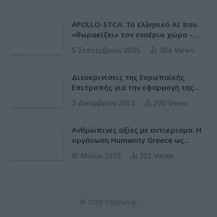
APOLLO-STCA: Το ελληνικό AI που
«θωρακίζει» τον εναέριο χώρο –
Φως στην έλλειψη ασφάλειας στα
5 Σεπτεμβρίου 2025
304
Views
αεροδρόμια
Διευκρινίσεις της Ευρωπαϊκής
Επιτροπής για την εφαρμογή της
Ταξινόμησης στην Ευρωπαϊκή Ενωση
3 Δεκεμβρίου 2024
290
Views
Ανθρώπινες αξίες με αντίκρισμα: Η
οργάνωση Humanity Greece ως
πρότυπο ESG δράσης για υπεύθυνες
10 Μαΐου 2025
202
Views
επιχειρήσεις
© 2026 CityGen.gr