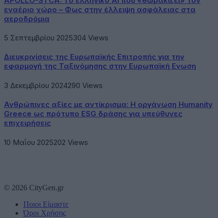
APOLLO-STCA: Το ελληνικό AI που «θωρακίζει» τον
εναέριο χώρο – Φως στην έλλειψη ασφάλειας στα
αεροδρόμια
5 Σεπτεμβρίου 2025
304
Views
Διευκρινίσεις της Ευρωπαϊκής Επιτροπής για την
εφαρμογή της Ταξινόμησης στην Ευρωπαϊκή Ενωση
3 Δεκεμβρίου 2024
290
Views
Ανθρώπινες αξίες με αντίκρισμα: Η οργάνωση Humanity
Greece ως πρότυπο ESG δράσης για υπεύθυνες
επιχειρήσεις
10 Μαΐου 2025
202
Views
© 2026 CityGen.gr
Ποιοι Είμαστε
Όροι Χρήσης