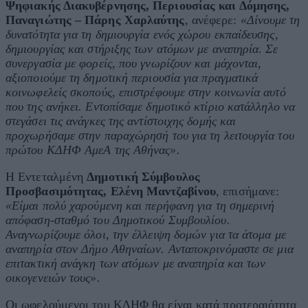
Ψηφιακής Διακυβέρνησης, Περιουσίας και Δόμησης,
Παναγιώτης – Πάρης Χαρλαύτης
, ανέφερε:
«Δίνουμε τη
δυνατότητα για τη δημιουργία ενός χώρου εκπαίδευσης,
δημιουργίας και στήριξης των ατόμων με αναπηρία. Σε
συνεργασία με φορείς, που γνωρίζουν και μάχονται,
αξιοποιούμε τη δημοτική περιουσία για πραγματικά
κοινωφελείς σκοπούς, επιστρέφουμε στην κοινωνία αυτό
που της ανήκει.
Εντοπίσαμε δημοτικό κτίριο κατάλληλο να
στεγάσει τις ανάγκες της αντίστοιχης δομής και
προχωρήσαμε στην παραχώρησή του για τη λειτουργία του
πρώτου ΚΔΗΦ ΑμεΑ της Αθήνας».
Η Εντεταλμένη
Δημοτική Σύμβουλος
Προσβασιμότητας, Ελένη Μαντζαβίνου
, επισήμανε:
«Είμαι π
ολύ χαρούμενη και περήφανη για τη σημερινή
απόφαση-σταθμό του Δημοτικού Συμβουλίου.
Αναγνωρίζουμε όλοι, την έλλειψη δομών για τα άτομα με
αναπηρία στον Δήμο Αθηναίων. Ανταποκρινόμαστε σε
μια
επιτακτική ανάγκη των ατόμων με αναπηρία και των
οικογενειών τους».
Οι ωφελούμενοι του ΚΔΗΦ θα είναι κατά προτεραιότητα