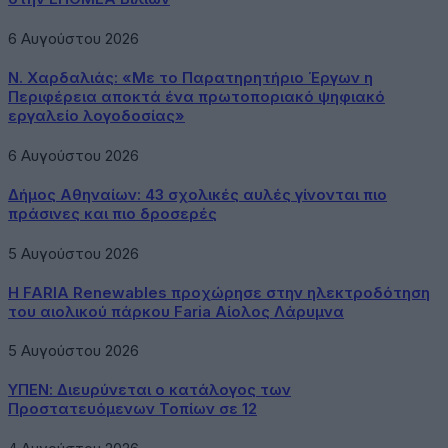
6 Αυγούστου 2026
Ν. Χαρδαλιάς: «Με το Παρατηρητήριο Έργων η
Περιφέρεια αποκτά ένα πρωτοποριακό ψηφιακό
εργαλείο λογοδοσίας»
6 Αυγούστου 2026
Δήμος Αθηναίων: 43 σχολικές αυλές γίνονται πιο
πράσινες και πιο δροσερές
5 Αυγούστου 2026
Η FARIA Renewables προχώρησε στην ηλεκτροδότηση
του αιολικού πάρκου Faria Αίολος Λάρυμνα
5 Αυγούστου 2026
ΥΠΕΝ: Διευρύνεται ο κατάλογος των
Προστατευόμενων Τοπίων σε 12