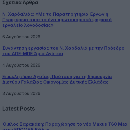
Σχετικά Άρθρα
Ν. Χαρδαλιάς: «Με το Παρατηρητήριο Έργων η
Περιφέρεια αποκτά ένα πρωτοποριακό ψηφιακό
εργαλείο λογοδοσίας»
6 Αυγούστου 2026
Συνάντηση εργασίας του Ν. Χαρδαλιά με την Πρόεδρο
του ΑΠΕ-ΜΠΕ Άρια Αγάτσα
4 Αυγούστου 2026
Επιμελητήριο Αχαΐας: Πρόταση για τη δημιουργία
Δικτύου Γαλάζιας Οικονομίας Δυτικής Ελλάδας
3 Αυγούστου 2026
Latest Posts
Όμιλος Σαρακάκη: Παραχώρησε το νέο Maxus T60 Max
στην ΕΠΟΜΕΑ Βιλίων