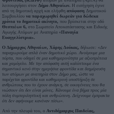
Φροντίδας (ΚΔΗΦ)
ατόμων με αναπηρία (ΑμεΑ) θα
λειτουργήσει στον
Δήμο Αθηναίων.
Η εισήγηση έγινε
από τη δημοτική αρχή και ελήφθη
απόφαση
Δημοτικού
Συμβουλίου
να παραχωρηθεί δωρεάν για δώδεκα
χρόνια το δημοτικό ακίνητο,
που βρίσκεται στην οδό
Θεσπιέων 6,
στο Σωματείο Αποκατάστασης και Ειδικής
Αγωγής Ατόμων με Αναπηρία «
Παναγία
Ευαγγελίστρια».
Ο Δήμαρχος Αθηναίων, Χάρης Δούκας,
δήλωσε
: «Δεν
παραχωρούμε απλά έναν δημοτικό χώρο. Ανοίγουμε μια
πόρτα, που οδηγεί σε μια καθημερινότητα με αξιοπρέπεια
και χαμόγελο. Με την απόφαση αυτή καλύπτουμε ένα
σημαντικό κενό στην ημερήσια φροντίδα και διημέρευση
των ατόμων με αναπηρία στον Δήμο μας, ώστε να
παρέχεται φροντίδα και καθημερινή υποστήριξη σε
ανθρώπους που το έχουν ανάγκη, σε οικογένειες που θα
νιώσουν ότι δεν είναι μόνες. Κάνουμε ένα βήμα προς μία
πόλη συμπεριληπτική και ανθρώπινη. Δείχνουμε έμπρακτα
ότι δεν αφήνουμε κανέναν πίσω».
Από την πλευρά του, ο
Αντιδήμαρχος Παιδείας,