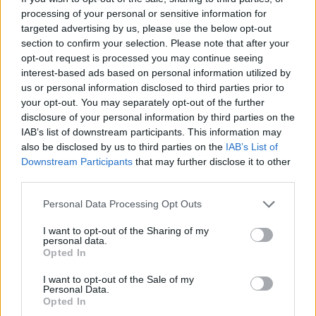
Παρεχόμενες Υπηρεσίες ΚΔΗΦ ΑμεΑ
processing of your personal or sensitive information for
targeted advertising by us, please use the below opt-out
Τα Κέντρα Διημέρευσης και Ημερήσιας Φροντίδας για
section to confirm your selection. Please note that after your
Άτομα με Αναπηρία (ΚΔΗΦ ΑμεΑ) παρέχουν τις εξής
opt-out request is processed you may continue seeing
υπηρεσίες:
interest-based ads based on personal information utilized by
Φροντίδα
: Ημερήσια φροντίδα, διαμονή και διατροφή
us or personal information disclosed to third parties prior to
κατά τις ώρες λειτουργίας του κέντρου.
your opt-out. You may separately opt-out of the further
disclosure of your personal information by third parties on the
Ειδική Αγωγή
: Εφαρμογή εξατομικευμένων
IAB’s list of downstream participants. This information may
προγραμμάτων για την ανάπτυξη των γνωστικών,
also be disclosed by us to third parties on the
IAB’s List of
κοινωνικών και κινητικών δεξιοτήτων των ωφελούμενων.
Downstream Participants
that may further disclose it to other
third parties.
Ενίσχυση Αυτονομίας
: Δράσεις που στοχεύουν στην
αύξηση της ανεξαρτησίας και της αυτονομίας των ατόμων.
Personal Data Processing Opt Outs
Κοινωνικοποίηση
: Δραστηριότητες που προάγουν την
I want to opt-out of the Sharing of my
personal data.
κοινωνική ένταξη και την αλληλεπίδραση.
Opted In
Μεταφορά:
Ασφαλής μεταφορά των ατόμων από και προς
I want to opt-out of the Sale of my
τις οικίες τους.
Personal Data.
Opted In
Τρόπος λειτουργίας ΚΔΗΦ ΑμεΑ