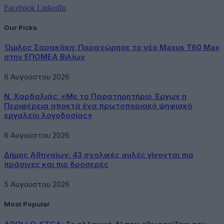
Facebook
LinkedIn
Our Picks
Όμιλος Σαρακάκη: Παραχώρησε το νέο Maxus T60 Max
στην ΕΠΟΜΕΑ Βιλίων
6 Αυγούστου 2026
Ν. Χαρδαλιάς: «Με το Παρατηρητήριο Έργων η
Περιφέρεια αποκτά ένα πρωτοποριακό ψηφιακό
εργαλείο λογοδοσίας»
6 Αυγούστου 2026
Δήμος Αθηναίων: 43 σχολικές αυλές γίνονται πιο
πράσινες και πιο δροσερές
5 Αυγούστου 2026
Most Popular