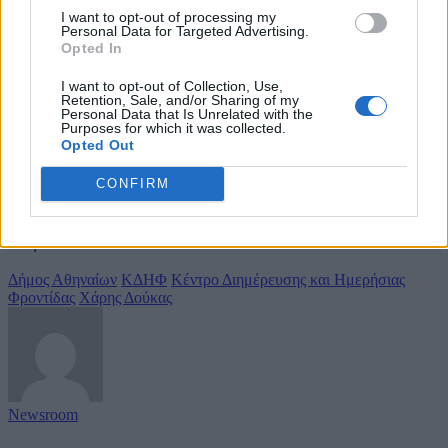
I want to opt-out of processing my
Personal Data for Targeted Advertising.
Εγγραφή και Αξιολόγηση: Συλλογή αιτήσεων και
Opted In
αρχική αξιολόγηση αναγκών.
Καθημερινή Λειτουργία: Το ΚΔΗΦ λειτουργεί κατά
I want to opt-out of Collection, Use,
τις εργάσιμες ημέρες και ώρες, προσφέροντας
Retention, Sale, and/or Sharing of my
Personal Data that Is Unrelated with the
προγράμματα απασχόλησης, εκπαίδευσης και
Purposes for which it was collected.
ψυχαγωγίας.
Opted Out
Το πρόγραμμα των ωφελουμένων του ΚΔΗΦ είναι
CONFIRM
εξατομικευμένο και διαμορφώνεται κατόπιν αξιολόγησης
των αναγκών και της παρακολούθησης της πορείας του
ατόμου.
Δήμος Αθηναίων
ΚΔΗΦ
Κέντρο Διημέρευσης και Ημερήσιας
Φροντίδας
Χάρης Δούκας
Newsroom