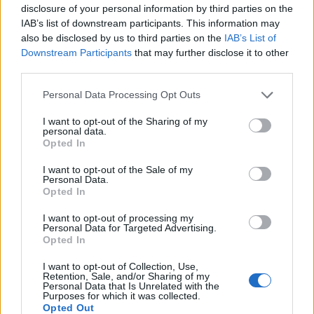
disclosure of your personal information by third parties on the
20 Φεβρουαρίου 2026
IAB’s list of downstream participants. This information may
Με μία νέα δενδροφύτευση προχωρά ο Δήμος
also be disclosed by us to third parties on the
IAB’s List of
Αθηναίων το σχέδιό του για περισσότερο πράσινο
Downstream Participants
that may further disclose it to other
στην…
third parties.
Δήμος Αθηναίων: 33.000 συμμετοχές και ισχυρό
Personal Data Processing Opt Outs
κοινωνικό αποτύπωμα για τον 14ο Ημιμαραθώνιο
Αθήνας
I want to opt-out of the Sharing of my
personal data.
Opted In
20 Φεβρουαρίου 2026
Με ιδιαίτερα αυξημένη συμμετοχή, έντονο κοινωνικό
I want to opt-out of the Sale of my
Personal Data.
αποτύπωμα και σημαντικές οργανωτικές αλλαγές
Opted In
είναι έτοιμος να βρεθεί…
I want to opt-out of processing my
Πού θα διασκεδάσετε δωρεάν στην Αθήνα το
Personal Data for Targeted Advertising.
διήμερο της Αποκριάς και της Καθαρής Δευτέρας
Opted In
19 Φεβρουαρίου 2026
I want to opt-out of Collection, Use,
Retention, Sale, and/or Sharing of my
Η Αθήνα ετοιμάζεται για ένα διήμερο γεμάτο χρώμα,
Personal Data that Is Unrelated with the
Purposes for which it was collected.
μουσική και εορταστική διάθεση. Την Κυριακή της…
Opted Out