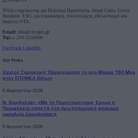
Πύλη ενημέρωσης για Πολιτική Προστασία, Smart Cities, Green
Business, ESG, ηλεκτροκίνηση, συνεντεύξεις, εθελοντισμό και
δράσεις ΟΤΑ.
Email:
info@citygen.gr
Τηλ.::
210-5230000
Facebook
LinkedIn
Our Picks
Όμιλος Σαρακάκη: Παραχώρησε το νέο Maxus T60 Max
στην ΕΠΟΜΕΑ Βιλίων
6 Αυγούστου 2026
Ν. Χαρδαλιάς: «Με το Παρατηρητήριο Έργων η
Περιφέρεια αποκτά ένα πρωτοποριακό ψηφιακό
εργαλείο λογοδοσίας»
6 Αυγούστου 2026