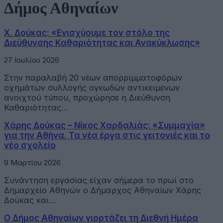
Δήμος Αθηναίων
Χ. Δούκας: «Ενισχύουμε τον στόλο της
Διεύθυνσης Καθαριότητας και Ανακύκλωσης»
27 Ιουλίου 2026
Στην παραλαβή 20 νέων απορριμματοφόρων
οχημάτων συλλογής ογκωδών αντικειμένων
ανοιχτού τύπου, προχώρησε η Διεύθυνση
Καθαριότητας…
Χάρης Δούκας – Νίκος Χαρδαλιάς: «Συμμαχία»
για την Αθήνα. Τα νέα έργα στις γειτονιές και το
νέο σχολείο
9 Μαρτίου 2026
Συνάντηση εργασίας είχαν σήμερα το πρωί στο
Δημαρχείο Αθηνών ο Δήμαρχος Αθηναίων Χάρης
Δούκας και…
Ο Δήμος Αθηναίων γιορτάζει τη Διεθνή Ημέρα