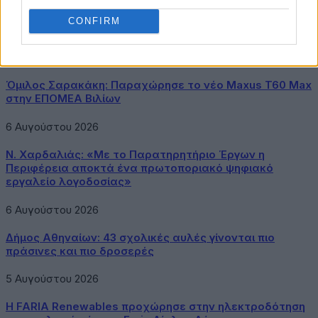
1
2
3
…
20
Next
CONFIRM
Latest Posts
Όμιλος Σαρακάκη: Παραχώρησε το νέο Maxus T60 Max
στην ΕΠΟΜΕΑ Βιλίων
6 Αυγούστου 2026
Ν. Χαρδαλιάς: «Με το Παρατηρητήριο Έργων η
Περιφέρεια αποκτά ένα πρωτοποριακό ψηφιακό
εργαλείο λογοδοσίας»
6 Αυγούστου 2026
Δήμος Αθηναίων: 43 σχολικές αυλές γίνονται πιο
πράσινες και πιο δροσερές
5 Αυγούστου 2026
Η FARIA Renewables προχώρησε στην ηλεκτροδότηση