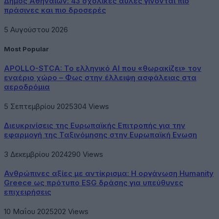
Δήμος Αθηναίων: 43 σχολικές αυλές γίνονται πιο
πράσινες και πιο δροσερές
5 Αυγούστου 2026
Most Popular
APOLLO-STCA: Το ελληνικό AI που «θωρακίζει» τον
εναέριο χώρο – Φως στην έλλειψη ασφάλειας στα
αεροδρόμια
5 Σεπτεμβρίου 2025
304
Views
Διευκρινίσεις της Ευρωπαϊκής Επιτροπής για την
εφαρμογή της Ταξινόμησης στην Ευρωπαϊκή Ενωση
3 Δεκεμβρίου 2024
290
Views
Ανθρώπινες αξίες με αντίκρισμα: Η οργάνωση Humanity
Greece ως πρότυπο ESG δράσης για υπεύθυνες
επιχειρήσεις
10 Μαΐου 2025
202
Views