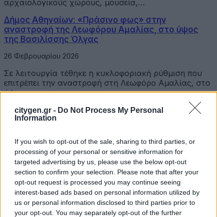
αρχαιολογικούς χώρους, μουσεία,…
Δήμος Αθηναίων: «Πράσινο φως» στην
αναστροφή της Λεωφόρου Αμαλίας, στο ύψος
της Βασιλίσσης Όλγας
26 Φεβρουαρίου 2026
Σε λειτουργία τέθηκε η κυκλοφοριακή ρύθμιση που
επιτρέπει την αναστροφή στη Λεωφόρο Αμαλίας, στο
ύψος της…
Ιδρύεται Μουσείο Εθνικής Αντίστασης. Το
citygen.gr -
Do Not Process My Personal
Information
«τείχος» απέναντι στον φασισμό και το νέο
«όπλο» για τις γερμανικές αποζημιώσεις
If you wish to opt-out of the sale, sharing to third parties, or
24 Φεβρουαρίου 2026
processing of your personal or sensitive information for
targeted advertising by us, please use the below opt-out
Ο Δήμαρχος Αθηναίων, Χάρης Δούκας, συνάντησε
section to confirm your selection. Please note that after your
την Παρασκευή 20 Φεβρουαρίου στο Δημαρχείο, τον
Πρόεδρο της…
opt-out request is processed you may continue seeing
interest-based ads based on personal information utilized by
Δήμος Αθηναίων: 500 νέα δέντρα στο Άλσος
us or personal information disclosed to third parties prior to
Ιλισίων
your opt-out. You may separately opt-out of the further