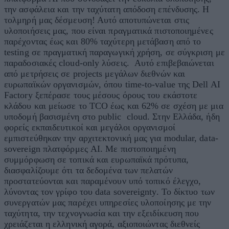
την ασφάλεια και την ταχύτατη απόδοση επένδυσης. Η
τολμηρή μας δέσμευση! Αυτό αποτυπώνεται στις
υλοποιήσεις μας, που είναι πραγματικά πιστοποιημένες
παρέχοντας έως και 80% ταχύτερη μετάβαση από το
testing σε πραγματική παραγωγική χρήση, σε σύγκριση με
παραδοσιακές cloud-only λύσεις. Αυτό επιβεβαιώνεται
από μετρήσεις σε projects μεγάλων διεθνών και
ευρωπαϊκών οργανισμών, όπου time-to-value της Dell AI
Factory ξεπέρασε τους μέσους όρους του εκάστοτε
κλάδου και μείωσε το TCO έως και 62% σε σχέση με μια
υποδομή βασισμένη στο public cloud. Στην Ελλάδα, ήδη
φορείς εκπαιδευτικοί και μεγάλοι οργανισμοί
εμπιστεύθηκαν την αρχιτεκτονική μας για modular, data-
sovereign πλατφόρμες AI. Με πιστοποιημένη
συμμόρφωση σε τοπικά και ευρωπαϊκά πρότυπα,
διασφαλίζουμε ότι τα δεδομένα των πελατών
προστατεύονται και παραμένουν υπό τοπικό έλεγχο,
λύνοντας τον γρίφο του data sovereignty. Το δίκτυο των
συνεργατών μας παρέχει υπηρεσίες υλοποίησης με την
ταχύτητα, την τεχνογνωσία και την εξειδίκευση που
χρειάζεται η ελληνική αγορά, αξιοποιώντας διεθνείς