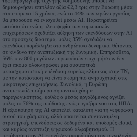
της παραγωγικής τεχνητής νοημοσύνης μπορεί να
δημιουργήσει επιπλέον αξία €2,3 τρις στην Ευρώπη μέσα
στα επόμενα 15 χρόνια, ενώ το 44% των ωρών εργασίας
θα μπορούσε να ενισχυθεί μέσω AI. Παρατηρείται
ωστόσο ότι ενώ η πλειοψηφία των ευρωπαϊκών
επιχειρήσεων σχεδιάζει αύξηση των επενδύσεων στην AI
στο προσεχές διάστημα, μόλις 35% σχεδιάζει να
επενδύσει παράλληλα στο ανθρώπινο δυναμικό, θέτοντας
σε κίνδυνο την αναπτυξιακή της δυναμική. Επιπρόσθετα,
56% των 800 μεγάλων ευρωπαϊκών επιχειρήσεων δεν
έχει ακόμα ολοκληρώσει μια ουσιαστικά
μετασχηματιστική επένδυση ευρείας κλίμακας στην ΤΝ,
με την κατάσταση να είναι ακόμη πιο ανησυχητική στις
μικρότερες επιχειρήσεις. Συνολικά, η Ευρώπη
αντιμετωπίζει σήμερα σημαντικό χάσμα
παραγωγικότητας, καθώς ο μέσος εργαζόμενος αγγίζει
μόλις το 76% της απόδοσης ενός εργαζόμενου στις ΗΠΑ.
Η αξιοποίηση της AI αποτελεί καταλύτη για τη γεφύρωση
αυτού του χάσματος, αλλά απαιτείται συντονισμένη
στρατηγική, επενδύσεις σε δεδομένα και υποδομές cloud,
και κυρίως ανάπτυξη ψηφιακού αλφαβητισμού. Η
μετάβαση στην AI εποχή δεν αφορά μόνο την τεχνολογία,