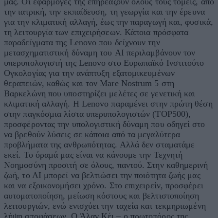
μας. Οι εφαρμογές της επηρεάζουν όλους τους τομείς, από
την ιατρική, την εκπαίδευση, τη γεωργία και την έρευνα
για την κλιματική αλλαγή, έως την παραγωγή και, φυσικά,
τη λειτουργία των επιχειρήσεων. Κάποια πρόσφατα
παραδείγματα της Lenovo που δείχνουν την
μετασχηματιστική δύναμη του AI περιλαμβάνουν τον
υπερυπολογιστή της Lenovo στο Ευρωπαϊκό Ινστιτούτο
Ογκολογίας για την ανάπτυξη εξατομικευμένων
θεραπειών, καθώς και τον Mare Nostrum 5 στη
Βαρκελώνη που υποστηρίζει μελέτες σε γενετική και
κλιματική αλλαγή. Η Lenovo παραμένει στην πρώτη θέση
στην παγκόσμια λίστα υπερυπολογιστών (TOP500),
προσφέροντας την υπολογιστική δύναμη που οδηγεί στο
να βρεθούν λύσεις σε κάποια από τα μεγαλύτερα
προβλήματα της ανθρωπότητας. Αλλά δεν σταματάμε
εκεί. Το όραμά μας είναι να κάνουμε την Τεχνητή
Νοημοσύνη προσιτή σε όλους, παντού. Στην καθημερινή
ζωή, το ΑΙ μπορεί να βελτιώσει την ποιότητα ζωής μας
και να εξοικονομήσει χρόνο. Στο επιχειρείν, προσφέρει
αυτοματοποίηση, μείωση κόστους και βελτιστοποίηση
λειτουργιών, ενώ ενισχύει την ταχεία και τεκμηριωμένη
λήψη αποφάσεων. Ο Άλαν Κέι – ο πρωτοπόρος της