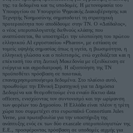
της: τα δεδομένα και τις υποδομές. Η μετονομασία του
Υπουργείου σε Υπουργείο Ψηφιακής Διακυβέρνησης και
Τεχνητής Νοημοσύνης σηματοδοτεί τη στρατηγική
προτεραιότητα που αποδίδουμε στην ΤΝ. Ο «Δαίδαλος»,
ο νέος υπερυπολογιστής διεθνούς κλάσης που
αναπτύσσεται, θα υποστηρίξει την υλοποίηση του πρώτου
ελληνικού AI εργοστασίου «Pharos», με εστίαση σε
τομείς υψηλής σημασίας όπως η υγεία, η βιωσιμότητα, η
ελληνική γλώσσα και ο πολιτισμός, ενώ σχεδιάζεται και η
επέκτασή του στη Δυτική Μακεδονία με εξειδίκευση σε
ενέργεια και αγροδιατροφή. Η αξιοποίηση της ΤΝ
προϋποθέτει πρόσβαση σε ποιοτικά,
επαναχρησιμοποιήσιμα δεδομένα. Στο πλαίσιο αυτό,
προωθούμε την Εθνική Στρατηγική για τα Δημόσια
Δεδομένα και θεσμοθετούμε ένα ενιαίο δίκτυο data
officers, ενισχύοντας τον συντονισμό και την ωρίμανση
των φορέων του Δημοσίου. Η Ελλάδα είναι πλέον η τρίτη
χώρα που συμμετέχει στο ευρωπαϊκό Consortium Jules
Verne, μια πρωτοβουλία για την υποστήριξη της
ανάπτυξης ενός εκ των δύο exascale υπερυπολογιστών της
Ε.Ε., προσφέροντας πρόσβαση σε υποδομές αιχμής για