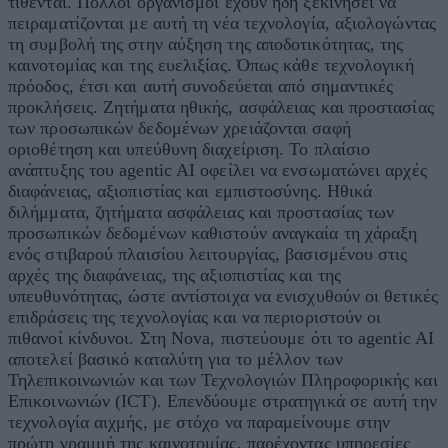
τίθενται. Πολλοί οργανισμοί έχουν ήδη ξεκινήσει να
πειραματίζονται με αυτή τη νέα τεχνολογία, αξιολογώντας
τη συμβολή της στην αύξηση της αποδοτικότητας, της
καινοτομίας και της ευελιξίας. Όπως κάθε τεχνολογική
πρόοδος, έτσι και αυτή συνοδεύεται από σημαντικές
προκλήσεις. Ζητήματα ηθικής, ασφάλειας και προστασίας
των προσωπικών δεδομένων χρειάζονται σαφή
οριοθέτηση και υπεύθυνη διαχείριση. Το πλαίσιο
ανάπτυξης του agentic AI οφείλει να ενσωματώνει αρχές
διαφάνειας, αξιοπιστίας και εμπιστοσύνης. Ηθικά
διλήμματα, ζητήματα ασφάλειας και προστασίας των
προσωπικών δεδομένων καθιστούν αναγκαία τη χάραξη
ενός στιβαρού πλαισίου λειτουργίας, βασισμένου στις
αρχές της διαφάνειας, της αξιοπιστίας και της
υπευθυνότητας, ώστε αντίστοιχα να ενισχυθούν οι θετικές
επιδράσεις της τεχνολογίας και να περιοριστούν οι
πιθανοί κίνδυνοι. Στη Nova, πιστεύουμε ότι το agentic AI
αποτελεί βασικό καταλύτη για το μέλλον των
Τηλεπικοινωνιών και των Τεχνολογιών Πληροφορικής και
Επικοινωνιών (ICT). Επενδύουμε στρατηγικά σε αυτή την
τεχνολογία αιχμής, με στόχο να παραμείνουμε στην
πρώτη γραμμή της καινοτομίας, παρέχοντας υπηρεσίες