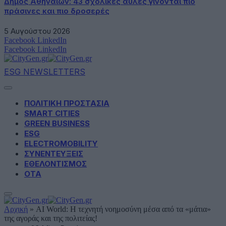
Δήμος Αθηναίων: 43 σχολικές αυλές γίνονται πιο
πράσινες και πιο δροσερές
5 Αυγούστου 2026
Facebook
LinkedIn
Facebook
LinkedIn
ESG NEWSLETTERS
ΠΟΛΙΤΙΚΗ ΠΡΟΣΤΑΣΙΑ
SMART CITIES
GREEN BUSINESS
ESG
ELECTROMOBILITY
ΣΥΝΕΝΤΕΥΞΕΙΣ
ΕΘΕΛΟΝΤΙΣΜΟΣ
ΟΤΑ
Αρχική
»
AI World: Η τεχνητή νοημοσύνη μέσα από τα «μάτια»
της αγοράς και της πολιτείας!