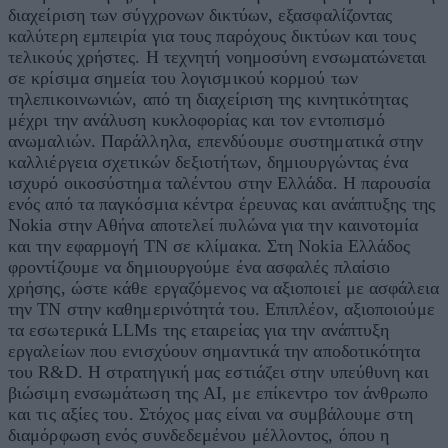
διαχείριση των σύγχρονων δικτύων, εξασφαλίζοντας
καλύτερη εμπειρία για τους παρόχους δικτύων και τους
τελικούς χρήστες. Η τεχνητή νοημοσύνη ενσωματώνεται
σε κρίσιμα σημεία του λογισμικού κορμού των
τηλεπικοινωνιών, από τη διαχείριση της κινητικότητας
μέχρι την ανάλυση κυκλοφορίας και τον εντοπισμό
ανωμαλιών. Παράλληλα, επενδύουμε συστηματικά στην
καλλιέργεια σχετικών δεξιοτήτων, δημιουργώντας ένα
ισχυρό οικοσύστημα ταλέντου στην Ελλάδα. Η παρουσία
ενός από τα παγκόσμια κέντρα έρευνας και ανάπτυξης της
Nokia στην Αθήνα αποτελεί πυλώνα για την καινοτομία
και την εφαρμογή ΤΝ σε κλίμακα. Στη Nokia Ελλάδος
φροντίζουμε να δημιουργούμε ένα ασφαλές πλαίσιο
χρήσης, ώστε κάθε εργαζόμενος να αξιοποιεί με ασφάλεια
την ΤΝ στην καθημερινότητά του. Επιπλέον, αξιοποιούμε
τα εσωτερικά LLMs της εταιρείας για την ανάπτυξη
εργαλείων που ενισχύουν σημαντικά την αποδοτικότητα
του R&D. Η στρατηγική μας εστιάζει στην υπεύθυνη και
βιώσιμη ενσωμάτωση της AI, με επίκεντρο τον άνθρωπο
και τις αξίες του. Στόχος μας είναι να συμβάλουμε στη
διαμόρφωση ενός συνδεδεμένου μέλλοντος, όπου η