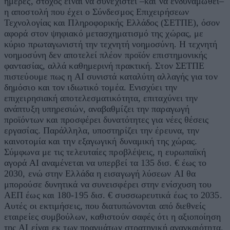
ημέρες, στόχος είναι να συνεχιστεί –και να ενδυναμωθεί–
η αποστολή που έχει ο Σύνδεσμος Επιχειρήσεων
Τεχνολογίας και Πληροφορικής Ελλάδος (ΣΕΤΠΕ), όσον
αφορά στον ψηφιακό μετασχηματισμό της χώρας, με
κύριο πρωταγωνιστή την τεχνητή νοημοσύνη. Η τεχνητή
νοημοσύνη δεν αποτελεί πλέον προϊόν επιστημονικής
φαντασίας, αλλά καθημερινή πρακτική. Στον ΣΕΤΠΕ
πιστεύουμε πως η ΑΙ συνιστά καταλύτη αλλαγής για τον
δημόσιο και τον ιδιωτικό τομέα. Ενισχύει την
επιχειρησιακή αποτελεσματικότητα, επιταχύνει την
ανάπτυξη υπηρεσιών, αναβαθμίζει την παραγωγή
προϊόντων και προσφέρει δυνατότητες για νέες θέσεις
εργασίας. Παράλληλα, υποστηρίζει την έρευνα, την
καινοτομία και την εξαγωγική δυναμική της χώρας.
Σύμφωνα με τις τελευταίες προβλέψεις, η ευρωπαϊκή
αγορά ΑΙ αναμένεται να υπερβεί τα 135 δισ. € έως το
2030, ενώ στην Ελλάδα η εισαγωγή λύσεων AI θα
μπορούσε δυνητικά να συνεισφέρει στην ενίσχυση του
ΑΕΠ έως και 180-195 δισ. € συσσωρευτικά έως το 2035.
Αυτές οι εκτιμήσεις, που διατυπώνονται από διεθνείς
εταιρείες συμβούλων, καθιστούν σαφές ότι η αξιοποίηση
της AI είναι εκ των πραγμάτων στρατηγική αναγκαιότητα.