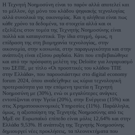
Η Τεχνητή Νοημοσύνη είναι το παρόν αλλά αποτελεί και
το μέλλον, όχι μόνο του κλάδου ψηφιακής τεχνολογίας
αλλά συνολικά της οικονομίας. Και η αλήθεια είναι πως
κάθε χρόνο τα δεδομένα, τα στοιχεία αλλά και οι
εξελίξεις στον τομέα της Τεχνητής Νοημοσύνης είναι
πολλά και καταιγιστικά. Την ίδια στιγμή, όμως, η
επίδραση της στη βιομηχανία τεχνολογίας, στην
οικονομία, στην κοινωνία, στην παραγωγικότητα και στην
ανάπτυξη είναι εξίσου ραγδαία. Κάτι που επιβεβαιώθηκε
και από την πρόσφατη μελέτη της Deloitte για λογαριασμό
του ΣΕΠΕ, με τίτλο «Οι προοπτικές του κλάδου ΤΠΕ
στην Ελλάδα», που παρουσιάστηκε στο digital economy
forum 2024, όπου αναδείχθηκε ως κύρια τεχνολογική
προτεραιότητα για την επόμενη τριετία η Τεχνητή
Νοημοσύνη με (30%), ενώ οι μεγαλύτερες ανάγκες
εντοπίζονται στην Υγεία (20%), στην Ενέργεια (15%) και
στις Χρηματοοικονομικές Υπηρεσίες (11%). Παράλληλα,
όμως, η αξιοποίηση της Τεχνητής Νοημοσύνης από τις
ΜμΕ σε Ευρωπαϊκό επίπεδο είναι μόλις 12,64% και στην
Ελλάδα 9,53%. H ανάπτυξη της Τεχνητής Νοημοσύνης
δημιουργεί νέες προκλήσεις, τα πλεονεκτήματα που