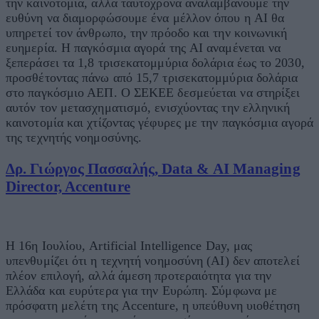
την καινοτομία, αλλά ταυτόχρονα αναλαμβάνουμε την
ευθύνη να διαμορφώσουμε ένα μέλλον όπου η AI θα
υπηρετεί τον άνθρωπο, την πρόοδο και την κοινωνική
ευημερία. Η παγκόσμια αγορά της AI αναμένεται να
ξεπεράσει τα 1,8 τρισεκατομμύρια δολάρια έως το 2030,
προσθέτοντας πάνω από 15,7 τρισεκατομμύρια δολάρια
στο παγκόσμιο ΑΕΠ. Ο ΣΕΚΕΕ δεσμεύεται να στηρίξει
αυτόν τον μετασχηματισμό, ενισχύοντας την ελληνική
καινοτομία και χτίζοντας γέφυρες με την παγκόσμια αγορά
της τεχνητής νοημοσύνης.
Δρ. Γιώργος Πασσαλής, Data & AI Managing
Director, Accenture
Η 16η Ιουλίου, Artificial Intelligence Day, μας
υπενθυμίζει ότι η τεχνητή νοημοσύνη (AI) δεν αποτελεί
πλέον επιλογή, αλλά άμεση προτεραιότητα για την
Ελλάδα και ευρύτερα για την Ευρώπη. Σύμφωνα με
πρόσφατη μελέτη της Accenture, η υπεύθυνη υιοθέτηση