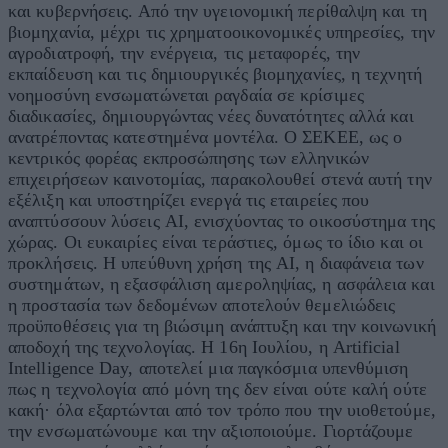
και κυβερνήσεις. Από την υγειονομική περίθαλψη και τη
βιομηχανία, μέχρι τις χρηματοοικονομικές υπηρεσίες, την
αγροδιατροφή, την ενέργεια, τις μεταφορές, την
εκπαίδευση και τις δημιουργικές βιομηχανίες, η τεχνητή
νοημοσύνη ενσωματώνεται ραγδαία σε κρίσιμες
διαδικασίες, δημιουργώντας νέες δυνατότητες αλλά και
ανατρέποντας κατεστημένα μοντέλα. Ο ΣΕΚΕΕ, ως ο
κεντρικός φορέας εκπροσώπησης των ελληνικών
επιχειρήσεων καινοτομίας, παρακολουθεί στενά αυτή την
εξέλιξη και υποστηρίζει ενεργά τις εταιρείες που
αναπτύσσουν λύσεις AI, ενισχύοντας το οικοσύστημα της
χώρας. Οι ευκαιρίες είναι τεράστιες, όμως το ίδιο και οι
προκλήσεις. Η υπεύθυνη χρήση της AI, η διαφάνεια των
συστημάτων, η εξασφάλιση αμεροληψίας, η ασφάλεια και
η προστασία των δεδομένων αποτελούν θεμελιώδεις
προϋποθέσεις για τη βιώσιμη ανάπτυξη και την κοινωνική
αποδοχή της τεχνολογίας. Η 16η Ιουλίου, η Artificial
Intelligence Day, αποτελεί μια παγκόσμια υπενθύμιση
πως η τεχνολογία από μόνη της δεν είναι ούτε καλή ούτε
κακή· όλα εξαρτώνται από τον τρόπο που την υιοθετούμε,
την ενσωματώνουμε και την αξιοποιούμε. Γιορτάζουμε