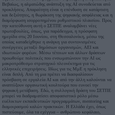
Βεβαίως, η αλματώδης ανάπτυξη της ΑΙ συνοδεύεται από
προκλήσεις. Απαραίτητη είναι η επένδυση σε κατάρτιση
και δεξιότητες, η θωράκιση της ψηφιακής ασφάλειας και η
διαμόρφωση ισορροπημένου ρυθμιστικού πλαισίου. Προς
την κατεύθυνση αυτή ο ΣΕΤΠΕ αναλαμβάνει νέες
πρωτοβουλίες, όπως, για παράδειγμα, η πρόσφατη
ημερίδα στις 20 Ιουνίου, στη Θεσσαλονίκη, μέσω της
οποίας καταδείχθηκε η ανάγκη για συντονισμένες
συνέργειες μεταξύ δημόσιων οργανισμών, ΑΕΙ και
ιδιωτικών φορέων. Μέσω τέτοιων και άλλων δράσεων
προωθούμε πολιτικές που ενσωματώνουν την ΑΙ ως
μακροπρόθεσμο στρατηγικό πλεονέκτημα για τις
ελληνικές επιχειρήσεις. Ιδίως για τις ΜμΕ η πρόκληση
είναι διπλή. Από τη μια πρέπει να διασφαλίσουν
πρόσβαση σε εργαλεία ΑΙ και από την άλλη καλούνται να
αναπτύξουν οργανωτική κουλτούρα που ευνοεί την
ψηφιακή μετάβαση. Εδώ, η συλλογική δράση του ΣΕΤΠΕ
μπορεί να διαδραματίσει αποφασιστικό ρόλο μέσω
ευέλικτων εκπαιδευτικών προγραμμάτων, mentoring και
διαμοιρασμού καλών πρακτικών. Η Ελλάδα έχει, όπως
πιστεύουμε, όλα τα εχέγγυα – ανθρώπινο κεφάλαιο,