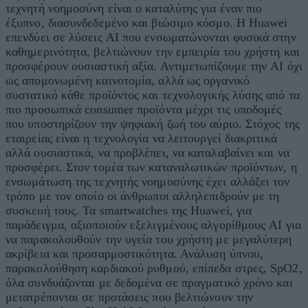
τεχνητή νοημοσύνη είναι ο καταλύτης για έναν πιο
έξυπνο, διασυνδεδεμένο και βιώσιμο κόσμο. Η Huawei
επενδύει σε λύσεις AI που ενσωματώνονται φυσικά στην
καθημερινότητα, βελτιώνουν την εμπειρία του χρήστη και
προσφέρουν ουσιαστική αξία. Αντιμετωπίζουμε την AI όχι
ως απομονωμένη καινοτομία, αλλά ως οργανικό
συστατικό κάθε προϊόντος και τεχνολογικής λύσης από τα
πιο προσωπικά consumer προϊόντα μέχρι τις υποδομές
που υποστηρίζουν την ψηφιακή ζωή του αύριο. Στόχος της
εταιρείας είναι η τεχνολογία να λειτουργεί διακριτικά
αλλά ουσιαστικά, να προβλέπει, να καταλαβαίνει και να
προσφέρει. Στον τομέα των καταναλωτικών προϊόντων, η
ενσωμάτωση της τεχνητής νοημοσύνης έχει αλλάξει τον
τρόπο με τον οποίο οι άνθρωποι αλληλεπιδρούν με τη
συσκευή τους. Τα smartwatches της Huawei, για
παράδειγμα, αξιοποιούν εξελιγμένους αλγορίθμους AI για
να παρακολουθούν την υγεία του χρήστη με μεγαλύτερη
ακρίβεια και προσαρμοστικότητα. Ανάλυση ύπνου,
παρακολούθηση καρδιακού ρυθμού, επίπεδα στρες, SpO2,
όλα συνδυάζονται με δεδομένα σε πραγματικό χρόνο και
μετατρέπονται σε προτάσεις που βελτιώνουν την