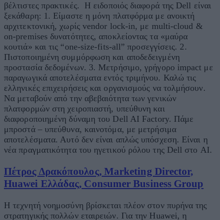
βέλτιστες πρακτικές. Η ειδοποιός διαφορά της Dell είναι
ξεκάθαρη: 1. Είμαστε η μόνη πλατφόρμα με ανοικτή
αρχιτεκτονική, χωρίς vendor lock-in, με multi-cloud &
on-premises δυνατότητες, αποκλείοντας τα «μαύρα
κουτιά» και τις “one-size-fits-all” προσεγγίσεις. 2.
Πιστοποιημένη συμμόρφωση και αποδεδειγμένη
προστασία δεδομένων. 3. Μετρήσιμο, γρήγορο impact με
παραγωγικά αποτελέσματα εντός τριμήνου. Καλώ τις
ελληνικές επιχειρήσεις και οργανισμούς να τολμήσουν.
Να μεταβούν από την αβεβαιότητα των γενικών
πλατφορμών στη χειροπιαστή, υπεύθυνη και
διαφοροποιημένη δύναμη του Dell AI Factory. Πάμε
μπροστά – υπεύθυνα, καινοτόμα, με μετρήσιμα
αποτελέσματα. Αυτό δεν είναι απλώς υπόσχεση. Είναι η
νέα πραγματικότητα του ηγετικού ρόλου της Dell στο AI.
Πέτρος Δρακόπουλος, Marketing Director,
Huawei Ελλάδας, Consumer Business Group
Η τεχνητή νοημοσύνη βρίσκεται πλέον στον πυρήνα της
στρατηγικής πολλών εταιρειών. Για την Huawei, η