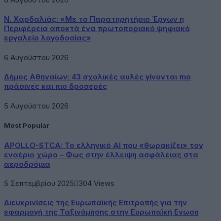
Ν. Χαρδαλιάς: «Με το Παρατηρητήριο Έργων η
Περιφέρεια αποκτά ένα πρωτοποριακό ψηφιακό
εργαλείο λογοδοσίας»
6 Αυγούστου 2026
Δήμος Αθηναίων: 43 σχολικές αυλές γίνονται πιο
πράσινες και πιο δροσερές
5 Αυγούστου 2026
Most Popular
APOLLO-STCA: Το ελληνικό AI που «θωρακίζει» τον
εναέριο χώρο – Φως στην έλλειψη ασφάλειας στα
αεροδρόμια
5 Σεπτεμβρίου 2025
304
Views
Διευκρινίσεις της Ευρωπαϊκής Επιτροπής για την
εφαρμογή της Ταξινόμησης στην Ευρωπαϊκή Ενωση