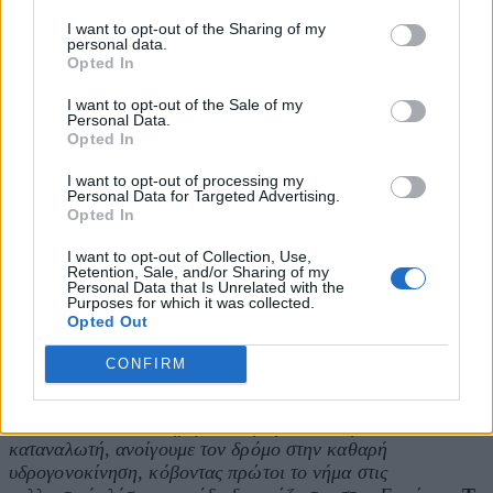
ανανεώσιμου υδρογόνου, την ανάπτυξη ενός «εικονικού»
I want to opt-out of the Sharing of my
αγωγού μεταφοράς του μέσω ιδιόκτητων βυτιοφόρων
personal data.
υδρογόνου που λειτουργεί η Coral Gas, και την ανάπτυξη
Opted In
δικτύου ανεφοδιασμού για τις οδικές μεταφορές
I want to opt-out of the Sale of my
ξεκινώντας από την κατασκευή και λειτουργία του πρώτου
Personal Data.
εμπορικού πρατηρίου Υδρογόνου στη χώρα από την
Opted In
AVIN, στους Αγίους Θεοδώρους. Επιπλέον, μέσω της
ανάπτυξης της Κοιλάδας Υδρογόνου με γεωγραφική
I want to opt-out of processing my
Personal Data for Targeted Advertising.
αναφορά το Διυλιστήριο της Motor Oil συνεργαζόμαστε
Opted In
με δημόσιους και ιδιωτικούς φορείς προκειμένου να
γίνουν οι πρώτες πιλοτικές εφαρμογές στις οδικές και
I want to opt-out of Collection, Use,
θαλάσσιες μεταφορές, την παραγωγή ενέργειας και τη
Retention, Sale, and/or Sharing of my
Personal Data that Is Unrelated with the
βιομηχανική χρήση.
Purposes for which it was collected.
Opted Out
Θα έχουν τη δυνατότητα οι μελλοντικοί κάτοχοι
υδρογονοκίνητων αυτοκινήτων να προμηθεύονται
CONFIRM
πράσινο υδρογόνο στην Ελλάδα;
Η
Motor Oil
δίνει σήμερα αυτή τη δυνατότητα στον τελικό
καταναλωτή, ανοίγουμε τον δρόμο στην καθαρή
υδρογονοκίνηση, κόβοντας πρώτοι το νήμα στις