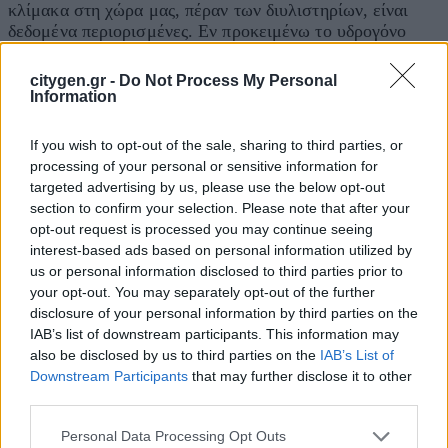
κλίμακα στη χώρα μας, πέραν των διυλιστηρίων, είναι
δεδομένα περιορισμένες. Εν προκειμένω το υδρογόνο
δείχνει να έχει νόημα κυρίως για τις οδικές μεταφορές
στα βαρέως τύπου οχήματα, όπου μπορεί πραγματικά να
citygen.gr -
Do Not Process My Personal
δημιουργήσει νέες επιλογές και δυνατότητες, και ως μια
Information
κύρια επιλογή μελλοντικά ως ενεργειακός φορέας για την
παραγωγή καθαρότερων καύσιμων για τις αεροπορικές
If you wish to opt-out of the sale, sharing to third parties, or
και θαλάσσιες μεταφορές.
processing of your personal or sensitive information for
targeted advertising by us, please use the below opt-out
section to confirm your selection. Please note that after your
opt-out request is processed you may continue seeing
Ποιο είναι το επιχειρηματικό μοντέλο της Motor Oil
interest-based ads based on personal information utilized by
για το υδρογόνο; Θα λειτουργεί κυρίως ως παραγωγός,
us or personal information disclosed to third parties prior to
διανομέας ή θα αναπτύξει και τελικές εφαρμογές/
your opt-out. You may separately opt-out of the further
υπηρεσίες;
disclosure of your personal information by third parties on the
IAB’s list of downstream participants. This information may
Η παραγωγή και διάθεση καυσίμων βρίσκεται στο DNA
also be disclosed by us to third parties on the
IAB’s List of
του Ομίλου μας. Μέσα από τις πρωτοβουλίες μας για
Downstream Participants
that may further disclose it to other
καθαρές ενεργειακές λύσεις, προωθούμε εμβληματικά και
third parties.
καινοτόμα, σε ευρωπαϊκή κλίμακα, έργα που
καταλαμβάνουν όλη την αλυσίδα αξίας του υδρογόνου,
Personal Data Processing Opt Outs
συμπεριλαμβανομένων των υποδομών παραγωγής