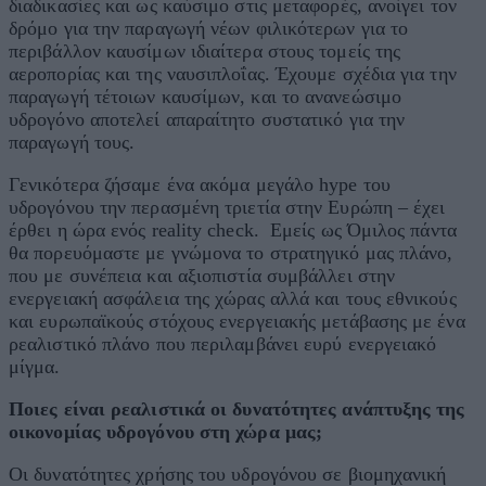
διαδικασίες και ως καύσιμο στις μεταφορές, ανοίγει τον
δρόμο για την παραγωγή νέων φιλικότερων για το
περιβάλλον καυσίμων ιδιαίτερα στους τομείς της
αεροπορίας και της ναυσιπλοΐας. Έχουμε σχέδια για την
παραγωγή τέτοιων καυσίμων, και το ανανεώσιμο
υδρογόνο αποτελεί απαραίτητο συστατικό για την
παραγωγή τους.
Γενικότερα ζήσαμε ένα ακόμα μεγάλο hype του
υδρογόνου την περασμένη τριετία στην Ευρώπη – έχει
έρθει η ώρα ενός reality check. Εμείς ως Όμιλος πάντα
θα πορευόμαστε με γνώμονα το στρατηγικό μας πλάνο,
που με συνέπεια και αξιοπιστία συμβάλλει στην
ενεργειακή ασφάλεια της χώρας αλλά και τους εθνικούς
και ευρωπαϊκούς στόχους ενεργειακής μετάβασης με ένα
ρεαλιστικό πλάνο που περιλαμβάνει ευρύ ενεργειακό
μίγμα.
Ποιες είναι ρεαλιστικά οι δυνατότητες ανάπτυξης της
οικονομίας υδρογόνου στη χώρα μας;
Οι δυνατότητες χρήσης του υδρογόνου σε βιομηχανική