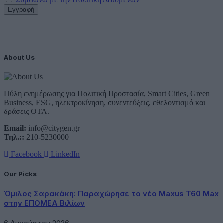
About Us
Πύλη ενημέρωσης για Πολιτική Προστασία, Smart Cities, Green
Business, ESG, ηλεκτροκίνηση, συνεντεύξεις, εθελοντισμό και
δράσεις ΟΤΑ.
Email:
info@citygen.gr
Τηλ.::
210-5230000
Facebook
LinkedIn
Our Picks
Όμιλος Σαρακάκη: Παραχώρησε το νέο Maxus T60 Max
στην ΕΠΟΜΕΑ Βιλίων
6 Αυγούστου 2026