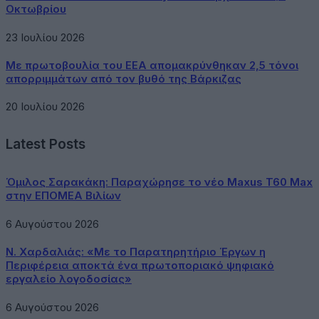
Οκτωβρίου
23 Ιουλίου 2026
Με πρωτοβουλία του ΕΕΑ απομακρύνθηκαν 2,5 τόνοι
απορριμμάτων από τον βυθό της Βάρκιζας
20 Ιουλίου 2026
Latest Posts
Όμιλος Σαρακάκη: Παραχώρησε το νέο Maxus T60 Max
στην ΕΠΟΜΕΑ Βιλίων
6 Αυγούστου 2026
Ν. Χαρδαλιάς: «Με το Παρατηρητήριο Έργων η
Περιφέρεια αποκτά ένα πρωτοποριακό ψηφιακό
εργαλείο λογοδοσίας»
6 Αυγούστου 2026