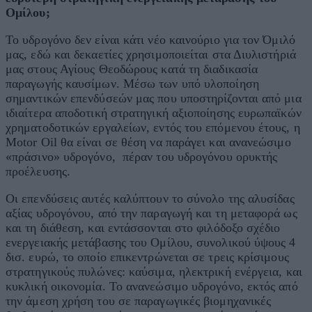
Ομίλου;
Το υδρογόνο δεν είναι κάτι νέο καινούριο για τον Όμιλό
μας, εδώ και δεκαετίες χρησιμοποιείται στα Διυλιστήριά
μας στους Αγίους Θεοδώρους κατά τη διαδικασία
παραγωγής καυσίμων. Μέσω των υπό υλοποίηση
σημαντικών επενδύσεών μας που υποστηρίζονται από μια
ιδιαίτερα αποδοτική στρατηγική αξιοποίησης ευρωπαϊκών
χρηματοδοτικών εργαλείων, εντός του επόμενου έτους, η
Motor Oil θα είναι σε θέση να παράγει και ανανεώσιμο
«πράσινο» υδρογόνο, πέραν του υδρογόνου ορυκτής
προέλευσης.
Οι επενδύσεις αυτές καλύπτουν το σύνολο της αλυσίδας
αξίας υδρογόνου, από την παραγωγή και τη μεταφορά ως
και τη διάθεση, και εντάσσονται στο φιλόδοξο σχέδιο
ενεργειακής μετάβασης του Ομίλου, συνολικού ύψους 4
δισ. ευρώ, το οποίο επικεντρώνεται σε τρεις κρίσιμους
στρατηγικούς πυλώνες: καύσιμα, ηλεκτρική ενέργεια, και
κυκλική οικονομία. Το ανανεώσιμο υδρογόνο, εκτός από
την άμεση χρήση του σε παραγωγικές βιομηχανικές