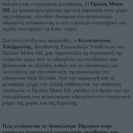
πυλώνες της ενεργειακής μετάβασης. Ο
Όμιλος Motor
Oil
, με μακρά εμπειρία και ηγετική παρουσία στον χώρο
της ενέργειας, επενδύει δυναμικά στο ανανεώσιμο
υδρογόνο, εντάσσοντας το στο ευρύτερο στρατηγικό του
σχέδιο που αγγίζει τα 4 δισ. ευρώ.
Στη συνέντευξη που ακολουθεί, ο
Κωνσταντίνος
Χατζηφώτης
, Διευθυντής Ευρωπαϊκών Υποθέσεων του
Ομίλου Motor Oil, μας παρουσιάζει τη στρατηγική της
εταιρείας γύρω από το υδρογόνο, τις επενδύσεις που
βρίσκονται σε εξέλιξη, καθώς και τις προοπτικές και
προκλήσεις για την ανάπτυξη της οικονομίας του
υδρογόνου στην Ελλάδα. Από την παραγωγή και τη
μεταφορά, μέχρι την τελική διάθεση και την ανάπτυξη
υποδομών, ο Όμιλος Motor Oil χαράζει τον δρόμο για την
ενσωμάτωση του ανανεώσιμου υδρογόνου στο ενεργειακό
μίγμα της χώρας και της Ευρώπης.
Πώς εντάσσεται το Ανανεώσιμο Υδρογόνο στην
ευρύτερη στρατηγική ενεργειακής μετάβασης του