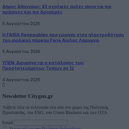
Δήμος Αθηναίων: 43 σχολικές αυλές γίνονται πιο
πράσινες και πιο δροσερές
5 Αυγούστου 2026
Η FARIA Renewables προχώρησε στην ηλεκτροδότηση
του αιολικού πάρκου Faria Αίολος Λάρυμνα
5 Αυγούστου 2026
ΥΠΕΝ: Διευρύνεται ο κατάλογος των
Προστατευόμενων Τοπίων σε 12
4 Αυγούστου 2026
Newsletter Citygen.gr
Λάβετε όλα τα τελευταία νέα από τον χώρο της Πολιτικής
Προστασίας, του ESG, του Green Business και των ΟΤΑ
Email
Συμφωνώ με την Πολιτική Δεδομένων