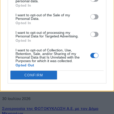
personal data.
Opted In
Η περιπέτεια μόλις ξεκίνησε, και τώρα, ξεκινάει
δυναμικά και από τον Βόλο!
I want to opt-out of the Sale of my
Personal Data.
Opted In
I want to opt-out of processing my
featured
Hellenic Seaplanes
Βόλος
Personal Data for Targeted Advertising.
Opted In
I want to opt-out of Collection, Use,
Retention, Sale, and/or Sharing of my
Personal Data that Is Unrelated with the
Purposes for which it was collected.
Λασκούδης Αθανάσιος
Opted Out
Σχετικά Άρθρα
CONFIRM
ENDLESS EC: Δυναμική Ανάπτυξη με επίκεντρο τη
Βιωσιμότητα
30 Ιουλίου 2026
Συνεργασία της ΦΩΤΟΚΥΚΛΩΣΗ Α.Ε. με τον Δήμο
Μεγαρέων