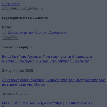
Close Menu
Εγγραφείτε στο Newsletter
Email
Συμφωνώ με την Πολιτική Δεδομένων
Τελευταία Άρθρα
Επιμελητήριο Αχαΐας: Πρόταση για τη δημιουργία
Δικτύου Γαλάζιας Οικονομίας Δυτικής Ελλάδας
3 Αυγούστου 2026
Συντονισμένες δράσεις, κοινός στόχος: Ασφαλέστερες
μετακινήσεις για όλους
30 Ιουλίου 2026
ENDLESS EC: Δυναμική Ανάπτυξη με επίκεντρο τη