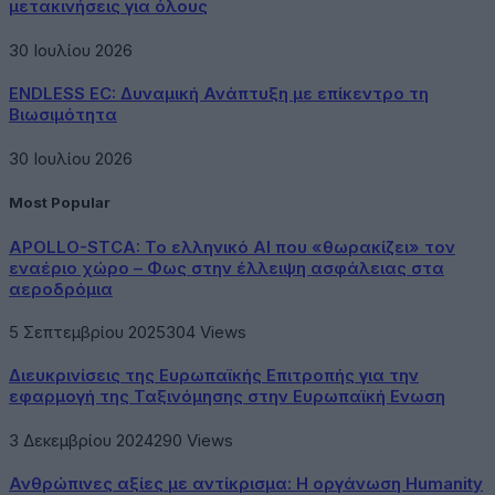
μετακινήσεις για όλους
30 Ιουλίου 2026
ENDLESS EC: Δυναμική Ανάπτυξη με επίκεντρο τη
Βιωσιμότητα
30 Ιουλίου 2026
Most Popular
APOLLO-STCA: Το ελληνικό AI που «θωρακίζει» τον
εναέριο χώρο – Φως στην έλλειψη ασφάλειας στα
αεροδρόμια
5 Σεπτεμβρίου 2025
304
Views
Διευκρινίσεις της Ευρωπαϊκής Επιτροπής για την
εφαρμογή της Ταξινόμησης στην Ευρωπαϊκή Ενωση
3 Δεκεμβρίου 2024
290
Views
Ανθρώπινες αξίες με αντίκρισμα: Η οργάνωση Humanity