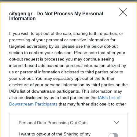
Ο
Πρόεδρος και CEO της Hellenic Seaplanes, Νικόλας
Χαραλάμπους
, δήλωσε ενθουσιασμένος: «Ο Βόλος
citygen.gr -
Do Not Process My Personal
Information
μπαίνει δυναμικά στον χάρτη των θαλάσσιων
αερομεταφορών. Η ανταπόκριση της πόλης μάς δίνει
ώθηση για το επόμενο βήμα». Αντίστοιχα, ο
Διευθύνων
If you wish to opt-out of the sale, sharing to third parties, or
Σύμβουλος του Οργανισμού Λιμένος Βόλου, κ.
processing of your personal or sensitive information for
Σωκράτης Αναγνώστου
, τόνισε τη σημασία της
targeted advertising by us, please use the below opt-out
δημιουργίας ενός μεγάλου δικτύου που θα ενισχύσει την
section to confirm your selection. Please note that after your
τουριστική και συγκοινωνιακή σύνδεση της περιοχής.
opt-out request is processed you may continue seeing
Η
κα Ζέττα Μακρή
δήλωσε:
«τα υδροπλάνα αποτελούν
interest-based ads based on personal information utilized by
εξαιρετική ευκαιρία για τα νησιά μας, για την περιοχή μας,
us or personal information disclosed to third parties prior to
για την ανάπτυξη, για τον τουρισμό, για τους κατοίκους.
your opt-out. You may separately opt-out of the further
Θερμές ευχαριστίες στον κ. Χαραλάμπους που ξεπέρασε
disclosure of your personal information by third parties on the
εμπόδια με επιμονή και υπομονή και μας κάνει αυτό το
IAB’s list of downstream participants. This information may
εντός και εκτός εισαγωγικών δώρο. Καλοτάξιδο το
also be disclosed by us to third parties on the
IAB’s List of
υδροπλάνο και να προσφέρετε στην περιοχή μας».
Downstream Participants
that may further disclose it to other
third parties.
Με βλέμμα στο μέλλον, η Hellenic Seaplanes συνεχίζει
να επεκτείνει τις πτήσεις της σε όλη την Ελλάδα,
Personal Data Processing Opt Outs
φέρνοντας τα υδροπλάνα όλο και πιο κοντά στην
I want to opt-out of the Sharing of my
καθημερινότητά μας.