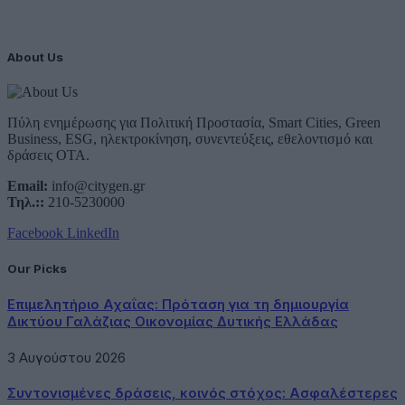
About Us
Πύλη ενημέρωσης για Πολιτική Προστασία, Smart Cities, Green
Business, ESG, ηλεκτροκίνηση, συνεντεύξεις, εθελοντισμό και
δράσεις ΟΤΑ.
Email:
info@citygen.gr
Τηλ.::
210-5230000
Facebook
LinkedIn
Our Picks
Επιμελητήριο Αχαΐας: Πρόταση για τη δημιουργία
Δικτύου Γαλάζιας Οικονομίας Δυτικής Ελλάδας
3 Αυγούστου 2026
Συντονισμένες δράσεις, κοινός στόχος: Ασφαλέστερες