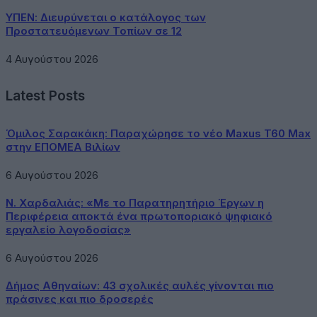
ΥΠΕΝ: Διευρύνεται ο κατάλογος των
Προστατευόμενων Τοπίων σε 12
4 Αυγούστου 2026
Latest Posts
Όμιλος Σαρακάκη: Παραχώρησε το νέο Maxus T60 Max
στην ΕΠΟΜΕΑ Βιλίων
6 Αυγούστου 2026
Ν. Χαρδαλιάς: «Με το Παρατηρητήριο Έργων η
Περιφέρεια αποκτά ένα πρωτοποριακό ψηφιακό
εργαλείο λογοδοσίας»
6 Αυγούστου 2026
Δήμος Αθηναίων: 43 σχολικές αυλές γίνονται πιο
πράσινες και πιο δροσερές