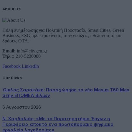
About Us
Πύλη ενημέρωσης για Πολιτική Προστασία, Smart Cities, Green
Business, ESG, ηλεκτροκίνηση, συνεντεύξεις, εθελοντισμό και
δράσεις ΟΤΑ.
Email:
info@citygen.gr
Τηλ.::
210-5230000
Facebook
LinkedIn
Our Picks
Όμιλος Σαρακάκη: Παραχώρησε το νέο Maxus T60 Max
στην ΕΠΟΜΕΑ Βιλίων
6 Αυγούστου 2026
Ν. Χαρδαλιάς: «Με το Παρατηρητήριο Έργων η
Περιφέρεια αποκτά ένα πρωτοποριακό ψηφιακό
εργαλείο λογοδοσίας»