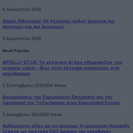
6 Αυγούστου 2026
Δήμος Αθηναίων: 43 σχολικές αυλές γίνονται πιο
πράσινες και πιο δροσερές
5 Αυγούστου 2026
Most Popular
APOLLO-STCA: Το ελληνικό AI που «θωρακίζει» τον
εναέριο χώρο – Φως στην έλλειψη ασφάλειας στα
αεροδρόμια
5 Σεπτεμβρίου 2025
304
Views
Διευκρινίσεις της Ευρωπαϊκής Επιτροπής για την
εφαρμογή της Ταξινόμησης στην Ευρωπαϊκή Ενωση
3 Δεκεμβρίου 2024
290
Views
Ανθρώπινες αξίες με αντίκρισμα: Η οργάνωση Humanity
Greece ως πρότυπο ESG δράσης για υπεύθυνες