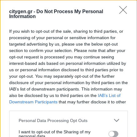
Ελλάδας)
.
citygen.gr -
Do Not Process My Personal
Information
Η εκδήλωση θα διεξαχθεί
διαδικτυακά
και η γλώσσα θα
είναι τα
Ελληνικά
, εξασφαλίζοντας την πλήρη κατανόηση
των παρεχόμενων πληροφοριών. Η
εγγραφή είναι
If you wish to opt-out of the sale, sharing to third parties, or
απαραίτητη
, και ο σύνδεσμος τηλεδιάσκεψης θα
processing of your personal or sensitive information for
αποσταλεί στους εγγεγραμμένους συμμετέχοντες. Αξίζει
targeted advertising by us, please use the below opt-out
να σημειωθεί ότι η ενημέρωση θα
βιντεοσκοπηθεί
και θα
section to confirm your selection. Please note that after your
αναρτηθεί στην πλατφόρμα του προγράμματος, ώστε να
opt-out request is processed you may continue seeing
είναι διαθέσιμη σε όσους δεν μπορέσουν να την
interest-based ads based on personal information utilized by
παρακολουθήσουν ζωντανά.
us or personal information disclosed to third parties prior to
your opt-out. You may separately opt-out of the further
Για τυχόν απορίες ή προβλήματα με τον σύνδεσμο, οι
disclosure of your personal information by third parties on the
ενδιαφερόμενοι καλούνται να επικοινωνήσουν μέσω της
IAB’s list of downstream participants. This information may
πλατφόρμας του προγράμματος
.
also be disclosed by us to third parties on the
IAB’s List of
Downstream Participants
that may further disclose it to other
Αυτή η πρωτοβουλία αποτελεί μια χρυσή ευκαιρία για τις
third parties.
ελληνικές ενεργειακές κοινότητες να ενισχύσουν την
παρουσία τους στον χάρτη της
πράσινης ενέργειας
,
Personal Data Processing Opt Outs
συμβάλλοντας ενεργά στην
ενεργειακή μετάβαση
και την
επίτευξη των κλιματικών στόχων
. Η συμμετοχή τους
I want to opt-out of the Sharing of my
personal data.