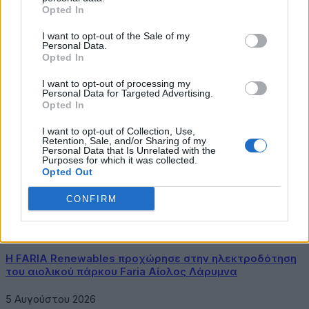
είναι ζωτικής σημασίας για ένα πιο
βιώσιμο και
Opted In
ενεργειακά ανεξάρτητο μέλλον
.
I want to opt-out of the Sale of my
Electra Energy
European Energy Communities Facility
featured
Personal Data.
Rescoop.eu
Opted In
I want to opt-out of processing my
Personal Data for Targeted Advertising.
Opted In
I want to opt-out of Collection, Use,
Λασκούδης Αθανάσιος
Retention, Sale, and/or Sharing of my
Personal Data that Is Unrelated with the
Purposes for which it was collected.
Σχετικά Άρθρα
Opted Out
Δήμος Αθηναίων: 43 σχολικές αυλές γίνονται πιο
CONFIRM
πράσινες και πιο δροσερές
5 Αυγούστου 2026
Η FARIA Renewables προχώρησε στην ηλεκτροδότηση
του αιολικού πάρκου Faria Αίολος Λάρυμνα
5 Αυγούστου 2026