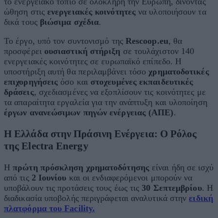
το ενεργειακό τοπίο σε ολόκληρη την Ευρώπη, δίνοντας
ώθηση στις
ενεργειακές κοινότητες
να υλοποιήσουν τα
δικά τους
βιώσιμα σχέδια
.
Το έργο, υπό τον συντονισμό της
Rescoop.eu
, θα
προσφέρει
ουσιαστική στήριξη
σε τουλάχιστον 140
ενεργειακές κοινότητες σε ευρωπαϊκό επίπεδο. Η
υποστήριξη αυτή θα περιλαμβάνει τόσο
χρηματοδοτικές
επιχορηγήσεις
όσο και
στοχευμένες εκπαιδευτικές
δράσεις
, σχεδιασμένες να εξοπλίσουν τις κοινότητες με
τα απαραίτητα εργαλεία για την ανάπτυξη και υλοποίηση
έργων ανανεώσιμων πηγών ενέργειας (ΑΠΕ)
.
Η Ελλάδα στην Πράσινη Ενέργεια: Ο Ρόλος
της Electra Energy
Η
πρώτη πρόσκληση χρηματοδότησης
είναι ήδη σε ισχύ
από τις
2 Ιουνίου
και οι ενδιαφερόμενοι μπορούν να
υποβάλουν τις προτάσεις τους έως τις
30 Σεπτεμβρίου
. Η
διαδικασία υποβολής περιγράφεται αναλυτικά στην
ειδική
πλατφόρμα του Facility.