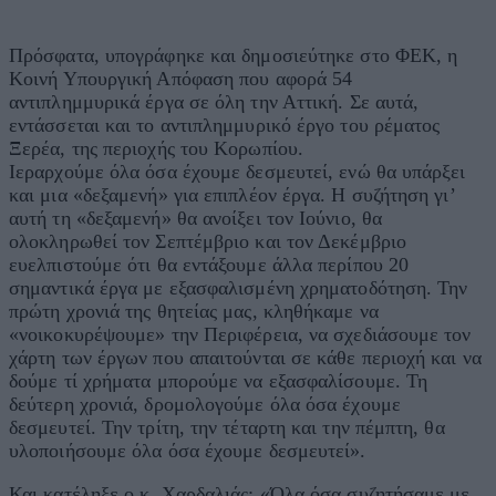
Πρόσφατα, υπογράφηκε και δημοσιεύτηκε στο ΦΕΚ, η
Κοινή Υπουργική Απόφαση που αφορά 54
αντιπλημμυρικά έργα σε όλη την Αττική. Σε αυτά,
εντάσσεται και το αντιπλημμυρικό έργο του ρέματος
Ξερέα, της περιοχής του Κορωπίου.
Ιεραρχούμε όλα όσα έχουμε δεσμευτεί, ενώ θα υπάρξει
και μια «δεξαμενή» για επιπλέον έργα. Η συζήτηση γι’
αυτή τη «δεξαμενή» θα ανοίξει τον Ιούνιο, θα
ολοκληρωθεί τον Σεπτέμβριο και τον Δεκέμβριο
ευελπιστούμε ότι θα εντάξουμε άλλα περίπου 20
σημαντικά έργα με εξασφαλισμένη χρηματοδότηση. Την
πρώτη χρονιά της θητείας μας, κληθήκαμε να
«νοικοκυρέψουμε» την Περιφέρεια, να σχεδιάσουμε τον
χάρτη των έργων που απαιτούνται σε κάθε περιοχή και να
δούμε τί χρήματα μπορούμε να εξασφαλίσουμε. Τη
δεύτερη χρονιά, δρομολογούμε όλα όσα έχουμε
δεσμευτεί. Την τρίτη, την τέταρτη και την πέμπτη, θα
υλοποιήσουμε όλα όσα έχουμε δεσμευτεί».
Και κατέληξε ο κ. Χαρδαλιάς: «Όλα όσα συζητήσαμε με