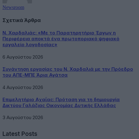
Newsroom
Σχετικά Άρθρα
Ν. Χαρδαλιάς: «Με το Παρατηρητήριο Έργων η
Περιφέρεια αποκτά ένα πρωτοποριακό ψηφιακό
εργαλείο λογοδοσίας»
6 Αυγούστου 2026
Συνάντηση εργασίας του Ν. Χαρδαλιά με την Πρόεδρο
του ΑΠΕ-ΜΠΕ Άρια Αγάτσα
4 Αυγούστου 2026
Επιμελητήριο Αχαΐας: Πρόταση για τη δημιουργία
Δικτύου Γαλάζιας Οικονομίας Δυτικής Ελλάδας
3 Αυγούστου 2026
Latest Posts