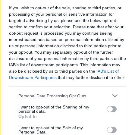
των οικιών και καταστημάτων», είπε χαρακτηριστικά.
If you wish to opt-out of the sale, sharing to third parties, or
Αναφέρθηκε επίσης στα συμπληρωματικά έργα
processing of your personal or sensitive information for
δευτερευόντων δικτύων ακαθάρτων της περιοχής, ενώ
targeted advertising by us, please use the below opt-out
αναφορικά με το μεγάλο έργο διευθέτησης του ρέματος
section to confirm your selection. Please note that after your
Ξερέα, που είχε ξεκινήσει από το 2013, επεσήμανε «τη
opt-out request is processed you may continue seeing
μεγάλη καθυστέρηση της ολοκλήρωσης του έργου,
interest-based ads based on personal information utilized by
εξαιτίας διαφόρων ζητημάτων που ανέκυψαν
us or personal information disclosed to third parties prior to
(αρχαιολογικές ανασκαφές, απαλλοτριώσεις, κ.α.).
your opt-out. You may separately opt-out of the further
Ωστόσο διαπιστώνουμε ότι υπάρχει η ξεκάθαρη βούληση
disclosure of your personal information by third parties on the
της σημερινής Περιφερειακής Αρχής, να το ολοκληρώσει
IAB’s list of downstream participants. This information may
με συμπληρωματική χρηματοδότηση».
also be disclosed by us to third parties on the
IAB’s List of
Downstream Participants
that may further disclose it to other
Τέλος, έκανε μνεία σε μια σειρά από πολεοδομικά
third parties.
ζητήματα συναρμοδιότητας Δήμου Κρωπίας και
Περιφέρειας Αττικής, καθότι παρατηρούνται χρόνιες
Personal Data Processing Opt Outs
καθυστερήσεις, ειδικά στις πράξεις εφαρμογής σχεδίων
I want to opt-out of the Sharing of my
πόλεως νοτίου τομέα, όπως επίσης και σε θέματα
personal data.
αθλητικών υποδομών.
Opted In
I want to opt-out of the Sale of my
Personal Data.