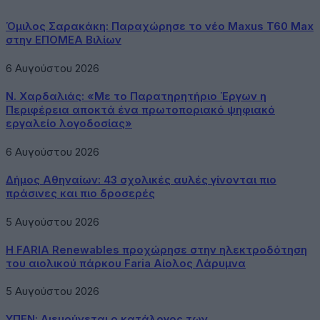
Όμιλος Σαρακάκη: Παραχώρησε το νέο Maxus T60 Max
στην ΕΠΟΜΕΑ Βιλίων
6 Αυγούστου 2026
Ν. Χαρδαλιάς: «Με το Παρατηρητήριο Έργων η
Περιφέρεια αποκτά ένα πρωτοποριακό ψηφιακό
εργαλείο λογοδοσίας»
6 Αυγούστου 2026
Δήμος Αθηναίων: 43 σχολικές αυλές γίνονται πιο
πράσινες και πιο δροσερές
5 Αυγούστου 2026
Η FARIA Renewables προχώρησε στην ηλεκτροδότηση
του αιολικού πάρκου Faria Αίολος Λάρυμνα
5 Αυγούστου 2026
ΥΠΕΝ: Διευρύνεται ο κατάλογος των