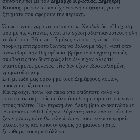
συναντήθηκε με τον
Δήμαρχο Κρωπίας, Δημήτρη
Κιούση
, με τον οποίο είχε εκτενή συζήτηση για τα
ζητήματα που αφορούν την περιοχή.
Όπως τόνισε χαρακτηριστικά ο κ. Χαρδαλιάς: «Η σχέση
μου με τις γειτονιές είναι μια σχέση αδιαπραγμάτευτη όλη
τη ζωή μου. Εδώ και 15 μήνες έχουμε εγκύψει στα
προβλήματα προσπαθώντας να βάλουμε τάξη, γιατί όταν
αναλάβαμε την Περιφέρεια, βρήκαμε προγραμματικές
συμβάσεις που δυστυχώς είτε δεν είχαν όλες τις
απαιτούμενες μελέτες, είτε δεν είχαν εξασφαλισμένη
χρηματοδότηση.
Στη μεταξύ μας σχέση με τους Δημάρχους λοιπόν,
προέχει η αξιοπιστία.
Και προέχει πάνω και πέρα από οτιδήποτε άλλο να
είμαστε αξιοπρεπείς σε όλα όσα δεσμευόμαστε απέναντι
στους πολίτες. Τον περασμένο Δεκέμβριο ανακοινώσαμε
ένα πακέτο 280+1 έργων, λέγοντας στον κόσμο πότε θα
ξεκινήσουν, πότε θα τελειώσουν, ποιοι είναι οι φορείς
υλοποίησης και ποιοι οι φορείς χρηματοδότησης,
ξεκάθαρα και κρυστάλλινα.