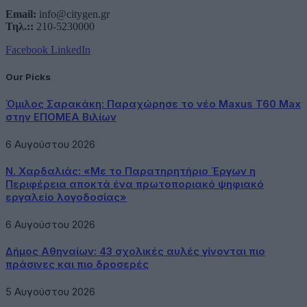
Email:
info@citygen.gr
Τηλ.::
210-5230000
Facebook
LinkedIn
Our Picks
Όμιλος Σαρακάκη: Παραχώρησε το νέο Maxus T60 Max
στην ΕΠΟΜΕΑ Βιλίων
6 Αυγούστου 2026
Ν. Χαρδαλιάς: «Με το Παρατηρητήριο Έργων η
Περιφέρεια αποκτά ένα πρωτοποριακό ψηφιακό
εργαλείο λογοδοσίας»
6 Αυγούστου 2026
Δήμος Αθηναίων: 43 σχολικές αυλές γίνονται πιο
πράσινες και πιο δροσερές
5 Αυγούστου 2026