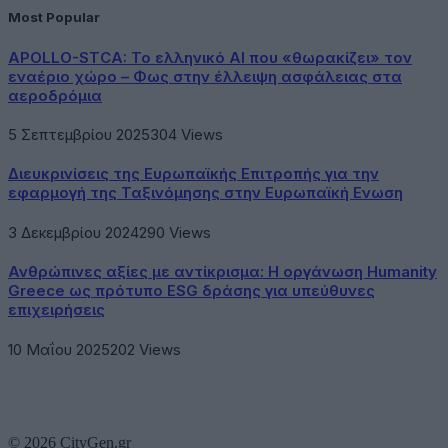
Most Popular
APOLLO-STCA: Το ελληνικό AI που «θωρακίζει» τον
εναέριο χώρο – Φως στην έλλειψη ασφάλειας στα
αεροδρόμια
5 Σεπτεμβρίου 2025
304
Views
Διευκρινίσεις της Ευρωπαϊκής Επιτροπής για την
εφαρμογή της Ταξινόμησης στην Ευρωπαϊκή Ενωση
3 Δεκεμβρίου 2024
290
Views
Ανθρώπινες αξίες με αντίκρισμα: Η οργάνωση Humanity
Greece ως πρότυπο ESG δράσης για υπεύθυνες
επιχειρήσεις
10 Μαΐου 2025
202
Views
© 2026 CityGen.gr