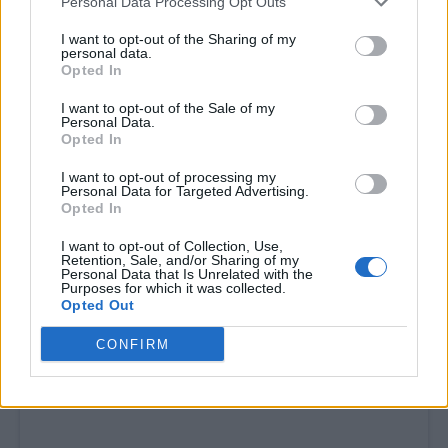
Personal Data Processing Opt Outs
I want to opt-out of the Sharing of my
personal data.
Opted In
I want to opt-out of the Sale of my
Personal Data.
Opted In
Υπουργείο Ενέργειας: Έκτακτη Στήριξη στους
I want to opt-out of processing my
Personal Data for Targeted Advertising.
Λογαριασμούς Ρεύματος τον Ιανουάριο
Opted In
7 Ιανουαρίου 2025
I want to opt-out of Collection, Use,
Retention, Sale, and/or Sharing of my
Το Υπουργείο Περιβάλλοντος και Ενέργειας ανακοινώνει,
Personal Data that Is Unrelated with the
Purposes for which it was collected.
σήμερα, Τρίτη, 7 Ιανουαρίου 2025, το ύψος της έκτακτης…
Opted Out
CONFIRM