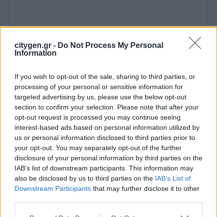
citygen.gr -
Do Not Process My Personal
Information
If you wish to opt-out of the sale, sharing to third parties, or
Ενεργειακή Επανάσταση: Πέντε Προγράμματα
processing of your personal or sensitive information for
του ΥΠΕΝ για ένα Πιο Πράσινο Μέλλον!
targeted advertising by us, please use the below opt-out
section to confirm your selection. Please note that after your
8 Ιανουαρίου 2025
opt-out request is processed you may continue seeing
Πέντε προγράμματα του Υπουργείου Περιβάλλοντος και
interest-based ads based on personal information utilized by
Ενέργειας αναβαθμίζουν ενεργειακά: σχολεία,
us or personal information disclosed to third parties prior to
νηπιαγωγεία, παιδικούς σταθμούς, ΔΕΥΑ, ορεινά…
your opt-out. You may separately opt-out of the further
disclosure of your personal information by third parties on the
IAB’s list of downstream participants. This information may
also be disclosed by us to third parties on the
IAB’s List of
Downstream Participants
that may further disclose it to other
third parties.