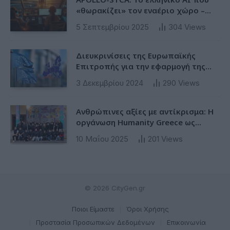
«θωρακίζει» τον εναέριο χώρο –
Φως στην έλλειψη ασφάλειας στα
5 Σεπτεμβρίου 2025
304
Views
αεροδρόμια
Διευκρινίσεις της Ευρωπαϊκής
Επιτροπής για την εφαρμογή της
Ταξινόμησης στην Ευρωπαϊκή Ενωση
3 Δεκεμβρίου 2024
290
Views
Ανθρώπινες αξίες με αντίκρισμα: Η
οργάνωση Humanity Greece ως
πρότυπο ESG δράσης για υπεύθυνες
10 Μαΐου 2025
201
Views
επιχειρήσεις
© 2026 CityGen.gr
Ποιοι Είμαστε
Όροι Χρήσης
Προστασία Προσωπικών Δεδομένων
Επικοινωνία