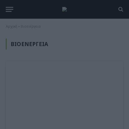
Αρχική
»
Βιοενέργεια
ΒΙΟΕΝΈΡΓΕΙΑ