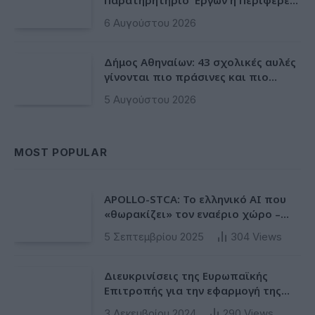
αποκτά ένα πρωτοποριακό
6 Αυγούστου 2026
ψηφιακό εργαλείο λογοδοσίας»
Δήμος Αθηναίων: 43 σχολικές αυλές
γίνονται πιο πράσινες και πιο
δροσερές
5 Αυγούστου 2026
MOST POPULAR
APOLLO-STCA: Το ελληνικό AI που
«θωρακίζει» τον εναέριο χώρο –
Φως στην έλλειψη ασφάλειας στα
5 Σεπτεμβρίου 2025
304
Views
αεροδρόμια
Διευκρινίσεις της Ευρωπαϊκής
Επιτροπής για την εφαρμογή της
Ταξινόμησης στην Ευρωπαϊκή Ενωση
3 Δεκεμβρίου 2024
290
Views