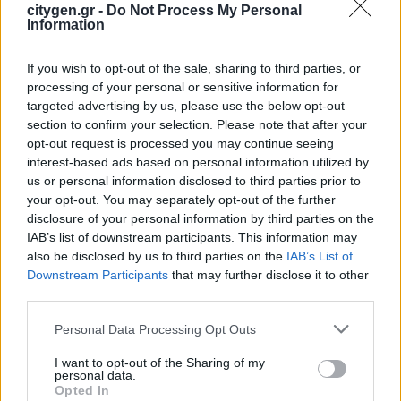
πάρκου Faria Αίολος Λάρυμνα
citygen.gr -
Do Not Process My Personal
Information
5 Αυγούστου 2026
If you wish to opt-out of the sale, sharing to third parties, or
ΥΠΕΝ: Διευρύνεται ο κατάλογος των
processing of your personal or sensitive information for
Προστατευόμενων Τοπίων σε 12
targeted advertising by us, please use the below opt-out
section to confirm your selection. Please note that after your
4 Αυγούστου 2026
opt-out request is processed you may continue seeing
interest-based ads based on personal information utilized by
us or personal information disclosed to third parties prior to
your opt-out. You may separately opt-out of the further
disclosure of your personal information by third parties on the
IAB’s list of downstream participants. This information may
also be disclosed by us to third parties on the
IAB’s List of
Newsletter Citygen.gr
Downstream Participants
that may further disclose it to other
third parties.
Λάβετε όλα τα τελευταία νέα από τον χώρο
της Πολιτικής Προστασίας, του ESG, του Green
Personal Data Processing Opt Outs
Business και των ΟΤΑ
I want to opt-out of the Sharing of my
personal data.
Opted In
Email