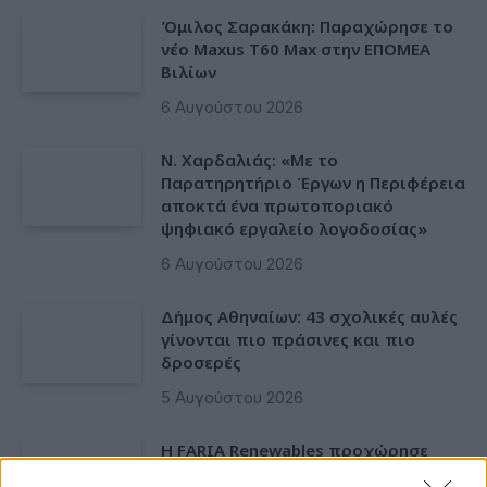
Όμιλος Σαρακάκη: Παραχώρησε το
νέο Maxus T60 Max στην ΕΠΟΜΕΑ
Βιλίων
6 Αυγούστου 2026
Ν. Χαρδαλιάς: «Με το
Παρατηρητήριο Έργων η Περιφέρεια
αποκτά ένα πρωτοποριακό
ψηφιακό εργαλείο λογοδοσίας»
6 Αυγούστου 2026
Δήμος Αθηναίων: 43 σχολικές αυλές
γίνονται πιο πράσινες και πιο
δροσερές
5 Αυγούστου 2026
Η FARIA Renewables προχώρησε
στην ηλεκτροδότηση του αιολικού