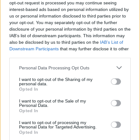
6 Αυγούστου 2026
opt-out request is processed you may continue seeing
interest-based ads based on personal information utilized by
Δήμος Αθηναίων: 43 σχολικές αυλές γίνονται πιο
us or personal information disclosed to third parties prior to
πράσινες και πιο δροσερές
your opt-out. You may separately opt-out of the further
disclosure of your personal information by third parties on the
5 Αυγούστου 2026
IAB’s list of downstream participants. This information may
also be disclosed by us to third parties on the
IAB’s List of
Η FARIA Renewables προχώρησε στην ηλεκτροδότηση
Downstream Participants
that may further disclose it to other
του αιολικού πάρκου Faria Αίολος Λάρυμνα
third parties.
5 Αυγούστου 2026
Personal Data Processing Opt Outs
ΥΠΕΝ: Διευρύνεται ο κατάλογος των
I want to opt-out of the Sharing of my
Προστατευόμενων Τοπίων σε 12
personal data.
Opted In
4 Αυγούστου 2026
I want to opt-out of the Sale of my
Personal Data.
Newsletter Citygen.gr
Opted In
Λάβετε όλα τα τελευταία νέα από τον χώρο της Πολιτικής
I want to opt-out of processing my
Προστασίας, του ESG, του Green Business και των ΟΤΑ
Personal Data for Targeted Advertising.
Opted In
Email