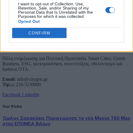
Συμφωνώ με την Πολιτική Δεδομένων
I want to opt-out of Collection, Use,
Retention, Sale, and/or Sharing of my
Personal Data that Is Unrelated with the
Purposes for which it was collected.
Opted Out
CONFIRM
About Us
Πύλη ενημέρωσης για Πολιτική Προστασία, Smart Cities, Green
Business, ESG, ηλεκτροκίνηση, συνεντεύξεις, εθελοντισμό και
δράσεις ΟΤΑ.
Email:
info@citygen.gr
Τηλ.::
210-5230000
Facebook
LinkedIn
Our Picks
Όμιλος Σαρακάκη: Παραχώρησε το νέο Maxus T60 Max
στην ΕΠΟΜΕΑ Βιλίων