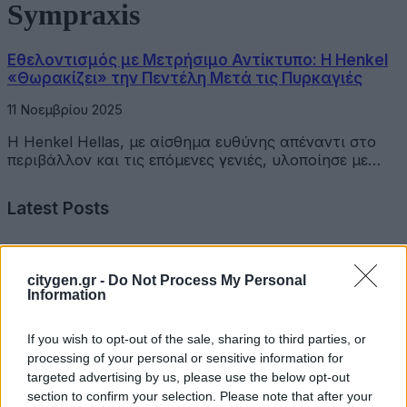
Sympraxis
Εθελοντισμός με Μετρήσιμο Αντίκτυπο: Η Henkel
«Θωρακίζει» την Πεντέλη Μετά τις Πυρκαγιές
11 Νοεμβρίου 2025
Η Henkel Hellas, με αίσθημα ευθύνης απέναντι στο
περιβάλλον και τις επόμενες γενιές, υλοποίησε με…
Latest Posts
Όμιλος Σαρακάκη: Παραχώρησε το νέο Maxus T60 Max
στην ΕΠΟΜΕΑ Βιλίων
citygen.gr -
Do Not Process My Personal
Information
6 Αυγούστου 2026
If you wish to opt-out of the sale, sharing to third parties, or
Ν. Χαρδαλιάς: «Με το Παρατηρητήριο Έργων η
processing of your personal or sensitive information for
Περιφέρεια αποκτά ένα πρωτοποριακό ψηφιακό
targeted advertising by us, please use the below opt-out
εργαλείο λογοδοσίας»
section to confirm your selection. Please note that after your