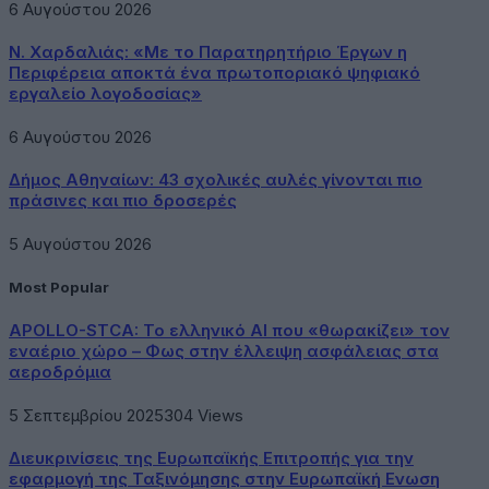
6 Αυγούστου 2026
Ν. Χαρδαλιάς: «Με το Παρατηρητήριο Έργων η
Περιφέρεια αποκτά ένα πρωτοποριακό ψηφιακό
εργαλείο λογοδοσίας»
6 Αυγούστου 2026
Δήμος Αθηναίων: 43 σχολικές αυλές γίνονται πιο
πράσινες και πιο δροσερές
5 Αυγούστου 2026
Most Popular
APOLLO-STCA: Το ελληνικό AI που «θωρακίζει» τον
εναέριο χώρο – Φως στην έλλειψη ασφάλειας στα
αεροδρόμια
5 Σεπτεμβρίου 2025
304
Views
Διευκρινίσεις της Ευρωπαϊκής Επιτροπής για την
εφαρμογή της Ταξινόμησης στην Ευρωπαϊκή Ενωση