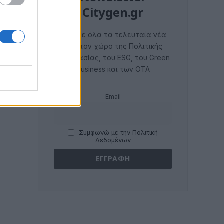
Citygen.gr
Λάβετε όλα τα τελευταία νέα
από τον χώρο της Πολιτικής
Προστασίας, του ESG, του Green
Business και των ΟΤΑ
Email
Συμφωνώ με την Πολιτική
Δεδομένων