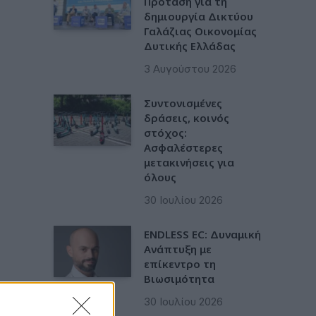
Πρόταση για τη
δημιουργία Δικτύου
Γαλάζιας Οικονομίας
Δυτικής Ελλάδας
3 Αυγούστου 2026
Συντονισμένες
δράσεις, κοινός
στόχος:
Ασφαλέστερες
μετακινήσεις για
όλους
30 Ιουλίου 2026
ENDLESS EC: Δυναμική
Ανάπτυξη με
επίκεντρο τη
Βιωσιμότητα
30 Ιουλίου 2026