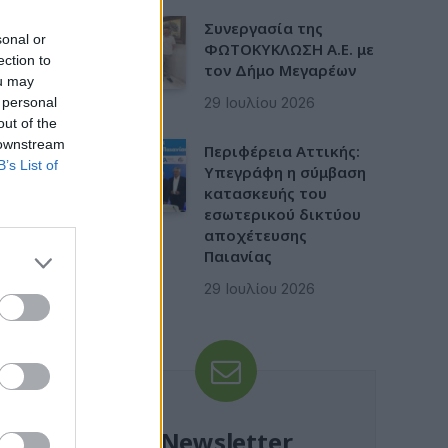
Συνεργασία της
sonal or
ΦΩΤΟΚΥΚΛΩΣΗ Α.Ε. με
ection to
τον Δήμο Μεγαρέων
ou may
29 Ιουλίου 2026
 personal
out of the
 downstream
Περιφέρεια Αττικής:
B’s List of
Υπεγράφη η σύμβαση
κατασκευής του
εσωτερικού δικτύου
αποχέτευσης
Παιανίας
29 Ιουλίου 2026
Newsletter