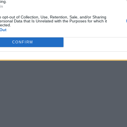
ing.
In
o opt-out of Collection, Use, Retention, Sale, and/or Sharing
ersonal Data that Is Unrelated with the Purposes for which it
lected.
Out
CONFIRM