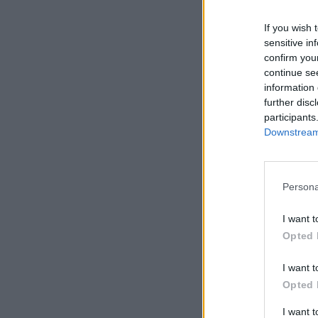
If you wish 
sensitive in
confirm you
continue se
information 
further disc
participants
Downstream 
Persona
I want t
Opted 
I want t
Opted 
I want 