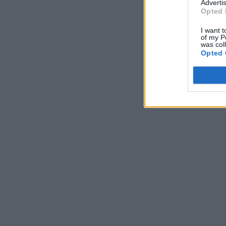
Advertis
Opted 
I want t
of my P
was col
Opted 