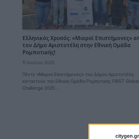
Ελληνικός Χρυσός: «Μικροί Επιστήμονες» α
τον Δήμο Αριστοτέλη στην Εθνική Ομάδα
Ρομποτικής!
11 Ιουλίου 2025
Πέντε «Μικροί Επιστήμονες» του Δήμου Αριστοτέλη
κατακτούν την Εθνική Ομάδα Ρομποτικής FIRST Global
Challenge 2025:…
citygen.gr