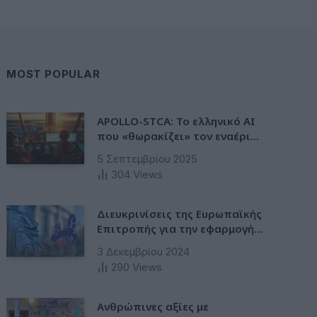
MOST POPULAR
APOLLO-STCA: Το ελληνικό AI
που «θωρακίζει» τον εναέριο
χώρο – Φως στην έλλειψη
5 Σεπτεμβρίου 2025
ασφάλειας στα αεροδρόμια
304
Views
Διευκρινίσεις της Ευρωπαϊκής
Επιτροπής για την εφαρμογή
της Ταξινόμησης στην
3 Δεκεμβρίου 2024
Ευρωπαϊκή Ενωση
290
Views
Ανθρώπινες αξίες με