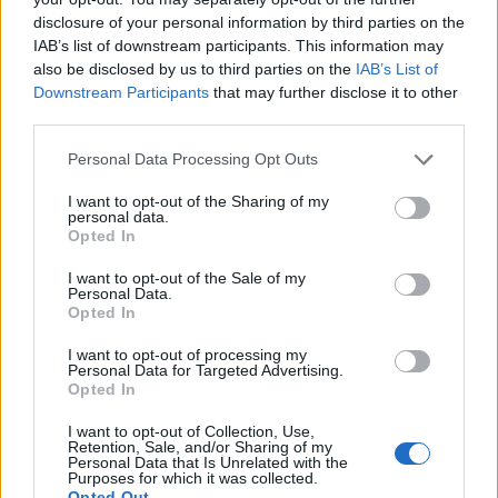
disclosure of your personal information by third parties on the
5 Αυγούστου 2026
IAB’s list of downstream participants. This information may
also be disclosed by us to third parties on the
IAB’s List of
ΥΠΕΝ: Διευρύνεται ο κατάλογος των
Downstream Participants
that may further disclose it to other
Προστατευόμενων Τοπίων σε 12
third parties.
4 Αυγούστου 2026
Personal Data Processing Opt Outs
I want to opt-out of the Sharing of my
personal data.
Opted In
I want to opt-out of the Sale of my
Personal Data.
Newsletter Citygen.gr
Opted In
I want to opt-out of processing my
Λάβετε όλα τα τελευταία νέα από τον χώρο
Personal Data for Targeted Advertising.
της Πολιτικής Προστασίας, του ESG, του Green
Opted In
Business και των ΟΤΑ
I want to opt-out of Collection, Use,
Retention, Sale, and/or Sharing of my
Personal Data that Is Unrelated with the
Email
Purposes for which it was collected.
Opted Out