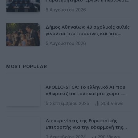
αποκτά ένα πρωτοποριακό
6 Αυγούστου 2026
ψηφιακό εργαλείο λογοδοσίας»
Δήμος Αθηναίων: 43 σχολικές αυλές
γίνονται πιο πράσινες και πιο
δροσερές
5 Αυγούστου 2026
MOST POPULAR
APOLLO-STCA: Το ελληνικό AI που
«θωρακίζει» τον εναέριο χώρο –
Φως στην έλλειψη ασφάλειας στα
5 Σεπτεμβρίου 2025
304
Views
αεροδρόμια
Διευκρινίσεις της Ευρωπαϊκής
Επιτροπής για την εφαρμογή της
Ταξινόμησης στην Ευρωπαϊκή Ενωση
3 Δεκεμβρίου 2024
290
Views