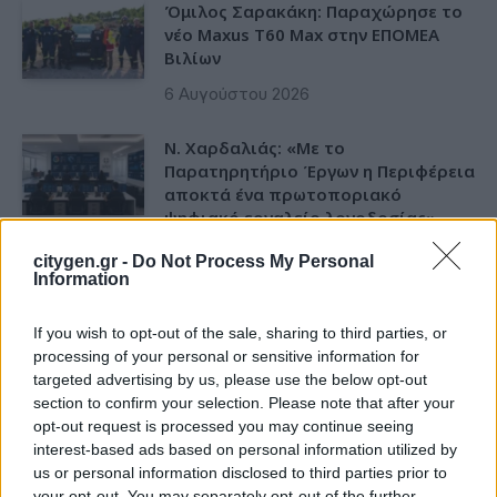
Όμιλος Σαρακάκη: Παραχώρησε το
νέο Maxus T60 Max στην ΕΠΟΜΕΑ
Βιλίων
6 Αυγούστου 2026
Ν. Χαρδαλιάς: «Με το
Παρατηρητήριο Έργων η Περιφέρεια
αποκτά ένα πρωτοποριακό
ψηφιακό εργαλείο λογοδοσίας»
6 Αυγούστου 2026
citygen.gr -
Do Not Process My Personal
Information
Δήμος Αθηναίων: 43 σχολικές αυλές
γίνονται πιο πράσινες και πιο
If you wish to opt-out of the sale, sharing to third parties, or
δροσερές
processing of your personal or sensitive information for
targeted advertising by us, please use the below opt-out
5 Αυγούστου 2026
section to confirm your selection. Please note that after your
opt-out request is processed you may continue seeing
Η FARIA Renewables προχώρησε
interest-based ads based on personal information utilized by
στην ηλεκτροδότηση του αιολικού
us or personal information disclosed to third parties prior to
πάρκου Faria Αίολος Λάρυμνα
your opt-out. You may separately opt-out of the further