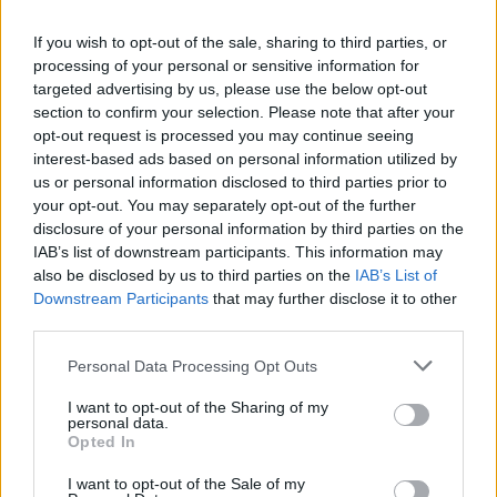
Latest Posts
If you wish to opt-out of the sale, sharing to third parties, or
Όμιλος Σαρακάκη: Παραχώρησε το νέο Maxus T60 Max
processing of your personal or sensitive information for
στην ΕΠΟΜΕΑ Βιλίων
targeted advertising by us, please use the below opt-out
section to confirm your selection. Please note that after your
6 Αυγούστου 2026
opt-out request is processed you may continue seeing
interest-based ads based on personal information utilized by
Ν. Χαρδαλιάς: «Με το Παρατηρητήριο Έργων η
us or personal information disclosed to third parties prior to
Περιφέρεια αποκτά ένα πρωτοποριακό ψηφιακό
your opt-out. You may separately opt-out of the further
εργαλείο λογοδοσίας»
disclosure of your personal information by third parties on the
IAB’s list of downstream participants. This information may
6 Αυγούστου 2026
also be disclosed by us to third parties on the
IAB’s List of
Downstream Participants
that may further disclose it to other
Δήμος Αθηναίων: 43 σχολικές αυλές γίνονται πιο
third parties.
πράσινες και πιο δροσερές
Personal Data Processing Opt Outs
5 Αυγούστου 2026
I want to opt-out of the Sharing of my
Η FARIA Renewables προχώρησε στην ηλεκτροδότηση
personal data.
του αιολικού πάρκου Faria Αίολος Λάρυμνα
Opted In
5 Αυγούστου 2026
I want to opt-out of the Sale of my