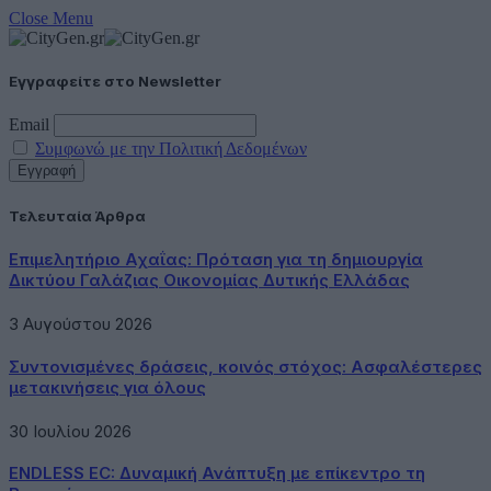
Close Menu
Εγγραφείτε στο Newsletter
Email
Συμφωνώ με την Πολιτική Δεδομένων
Τελευταία Άρθρα
Επιμελητήριο Αχαΐας: Πρόταση για τη δημιουργία
Δικτύου Γαλάζιας Οικονομίας Δυτικής Ελλάδας
3 Αυγούστου 2026
Συντονισμένες δράσεις, κοινός στόχος: Ασφαλέστερες
μετακινήσεις για όλους
30 Ιουλίου 2026
ENDLESS EC: Δυναμική Ανάπτυξη με επίκεντρο τη