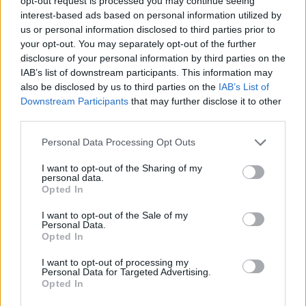
opt-out request is processed you may continue seeing
30 Ιουλίου 2026
interest-based ads based on personal information utilized by
us or personal information disclosed to third parties prior to
ENDLESS EC: Δυναμική Ανάπτυξη με επίκεντρο τη
your opt-out. You may separately opt-out of the further
Βιωσιμότητα
disclosure of your personal information by third parties on the
IAB’s list of downstream participants. This information may
30 Ιουλίου 2026
also be disclosed by us to third parties on the
IAB’s List of
Συνεργασία της ΦΩΤΟΚΥΚΛΩΣΗ Α.Ε. με τον Δήμο
Downstream Participants
that may further disclose it to other
Μεγαρέων
third parties.
29 Ιουλίου 2026
Personal Data Processing Opt Outs
Περιφέρεια Αττικής: Υπεγράφη η σύμβαση κατασκευής
I want to opt-out of the Sharing of my
personal data.
του εσωτερικού δικτύου αποχέτευσης Παιανίας
Opted In
29 Ιουλίου 2026
I want to opt-out of the Sale of my
Personal Data.
Newsletter Citygen.gr
Opted In
Λάβετε όλα τα τελευταία νέα από τον χώρο της Πολιτικής
I want to opt-out of processing my
Personal Data for Targeted Advertising.
Προστασίας, του ESG, του Green Business και των ΟΤΑ
Opted In
Email