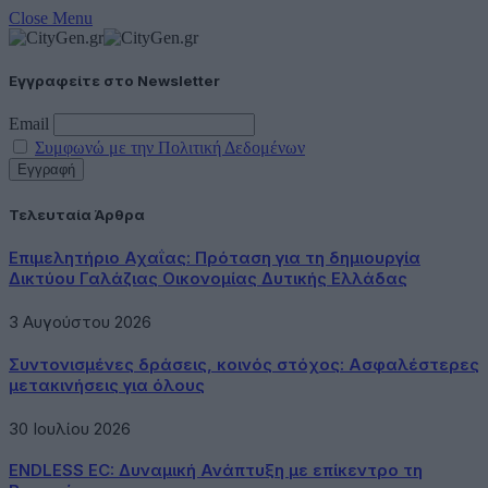
Close Menu
Εγγραφείτε στο Newsletter
Email
Συμφωνώ με την Πολιτική Δεδομένων
Τελευταία Άρθρα
Επιμελητήριο Αχαΐας: Πρόταση για τη δημιουργία
Δικτύου Γαλάζιας Οικονομίας Δυτικής Ελλάδας
3 Αυγούστου 2026
Συντονισμένες δράσεις, κοινός στόχος: Ασφαλέστερες
μετακινήσεις για όλους
30 Ιουλίου 2026
ENDLESS EC: Δυναμική Ανάπτυξη με επίκεντρο τη