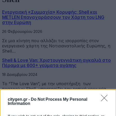
Ενεργειακή «Συμμαχία» Κορυφής: Shell και
METLEN Επαναχαράσσουν τον Χάρτη του LNG
στην Ευρώπη
26 Φεβρουαρίου 2026
Σε μια κίνηση που αλλάζει τις ισορροπίες στον
ενεργειακό χάρτη της Νοτιοανατολικής Ευρώπης, η
Shell…
Shell & Love Van: Χριστουγεννιάτικη αγκαλιά στο
Πέραμα με 600+ γεύματα αγάπης
18 Δεκεμβρίου 2024
Το “The Love Van”, με την υποστήριξη των
πρατηρίων Shell, υποστηρίζει την τοπική κοινωνία
στο…
citygen.gr -
Do Not Process My Personal
Information
Latest Posts
If you wish to opt-out of the sale, sharing to third parties, or