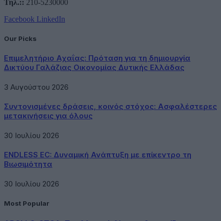
Τηλ.::
210-5230000
Facebook
LinkedIn
Our Picks
Επιμελητήριο Αχαΐας: Πρόταση για τη δημιουργία
Δικτύου Γαλάζιας Οικονομίας Δυτικής Ελλάδας
3 Αυγούστου 2026
Συντονισμένες δράσεις, κοινός στόχος: Ασφαλέστερες
μετακινήσεις για όλους
30 Ιουλίου 2026
ENDLESS EC: Δυναμική Ανάπτυξη με επίκεντρο τη
Βιωσιμότητα
30 Ιουλίου 2026
Most Popular