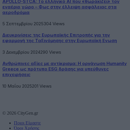
APOLLO-STCA: Το ελληνικό AI που «θωρακίζει» τον
εναέριο χώρο – Φως στην έλλειψη ασφάλειας στα
αεροδρόμια
5 Σεπτεμβρίου 2025
304
Views
Διευκρινίσεις της Ευρωπαϊκής Επιτροπής για την
εφαρμογή της Ταξινόμησης στην Ευρωπαϊκή Ενωση
3 Δεκεμβρίου 2024
290
Views
Ανθρώπινες αξίες με αντίκρισμα: Η οργάνωση Humanity
Greece ως πρότυπο ESG δράσης για υπεύθυνες
επιχειρήσεις
10 Μαΐου 2025
201
Views
© 2026 CityGen.gr
Ποιοι Είμαστε
Όροι Χρήσης