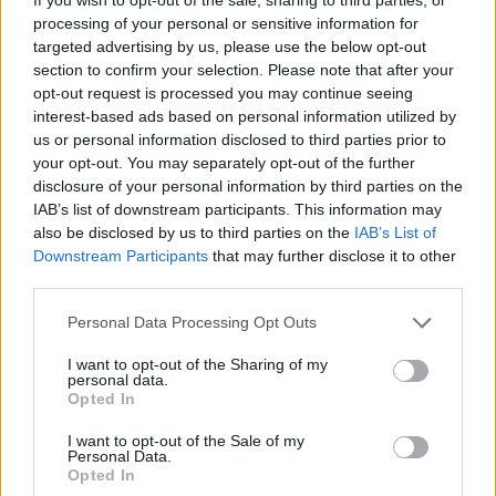
Επιμελητήριο Αχαΐας: Πρόταση για τη δημιουργία
processing of your personal or sensitive information for
Δικτύου Γαλάζιας Οικονομίας Δυτικής Ελλάδας
targeted advertising by us, please use the below opt-out
section to confirm your selection. Please note that after your
3 Αυγούστου 2026
opt-out request is processed you may continue seeing
interest-based ads based on personal information utilized by
Συντονισμένες δράσεις, κοινός στόχος: Ασφαλέστερες
us or personal information disclosed to third parties prior to
μετακινήσεις για όλους
your opt-out. You may separately opt-out of the further
disclosure of your personal information by third parties on the
30 Ιουλίου 2026
IAB’s list of downstream participants. This information may
also be disclosed by us to third parties on the
IAB’s List of
ENDLESS EC: Δυναμική Ανάπτυξη με επίκεντρο τη
Downstream Participants
that may further disclose it to other
Βιωσιμότητα
third parties.
30 Ιουλίου 2026
Personal Data Processing Opt Outs
Συνεργασία της ΦΩΤΟΚΥΚΛΩΣΗ Α.Ε. με τον Δήμο
I want to opt-out of the Sharing of my
Μεγαρέων
personal data.
Opted In
29 Ιουλίου 2026
I want to opt-out of the Sale of my
Περιφέρεια Αττικής: Υπεγράφη η σύμβαση κατασκευής
Personal Data.
Opted In
του εσωτερικού δικτύου αποχέτευσης Παιανίας