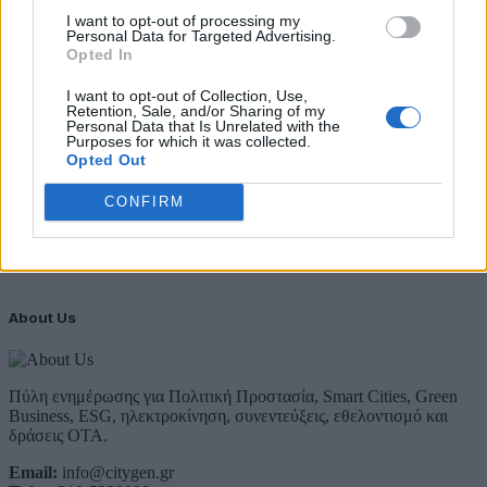
I want to opt-out of processing my
29 Ιουλίου 2026
Personal Data for Targeted Advertising.
Opted In
Newsletter Citygen.gr
I want to opt-out of Collection, Use,
Λάβετε όλα τα τελευταία νέα από τον χώρο της Πολιτικής
Retention, Sale, and/or Sharing of my
Personal Data that Is Unrelated with the
Προστασίας, του ESG, του Green Business και των ΟΤΑ
Purposes for which it was collected.
Opted Out
Email
Συμφωνώ με την Πολιτική Δεδομένων
CONFIRM
About Us
Πύλη ενημέρωσης για Πολιτική Προστασία, Smart Cities, Green
Business, ESG, ηλεκτροκίνηση, συνεντεύξεις, εθελοντισμό και
δράσεις ΟΤΑ.
Email:
info@citygen.gr