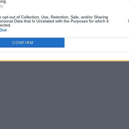
ing.
In
o opt-out of Collection, Use, Retention, Sale, and/or Sharing
ersonal Data that Is Unrelated with the Purposes for which it
lected.
Out
CONFIRM