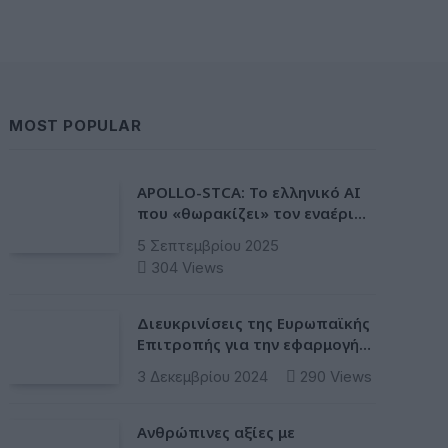
MOST POPULAR
APOLLO-STCA: Το ελληνικό AI
που «θωρακίζει» τον εναέριο
χώρο – Φως στην έλλειψη
5 Σεπτεμβρίου 2025
ασφάλειας στα αεροδρόμια
304
Views
Διευκρινίσεις της Ευρωπαϊκής
Επιτροπής για την εφαρμογή
της Ταξινόμησης στην
3 Δεκεμβρίου 2024
290
Views
Ευρωπαϊκή Ενωση
Ανθρώπινες αξίες με