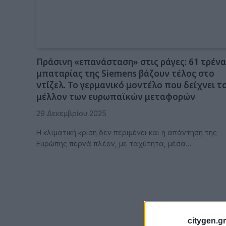
Πράσινη «επανάσταση» στις ράγες: 61 τρένα
μπαταρίας της Siemens βάζουν τέλος στο
ντίζελ. Το γερμανικό μοντέλο που δείχνει τ
μέλλον των ευρωπαϊκών μεταφορών
29 Δεκεμβρίου 2025
Η κλιματική κρίση δεν περιμένει και η απάντηση της
Ευρώπης περνά πλέον, με ταχύτητα, μέσα…
citygen.gr