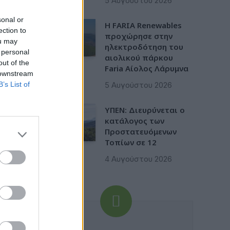
5 Αυγούστου 2026
sonal or
Η FARIA Renewables
ection to
προχώρησε στην
ou may
ηλεκτροδότηση του
 personal
αιολικού πάρκου
out of the
Faria Αίολος Λάρυμνα
 downstream
B’s List of
5 Αυγούστου 2026
ΥΠΕΝ: Διευρύνεται ο
κατάλογος των
Προστατευόμενων
Τοπίων σε 12
4 Αυγούστου 2026