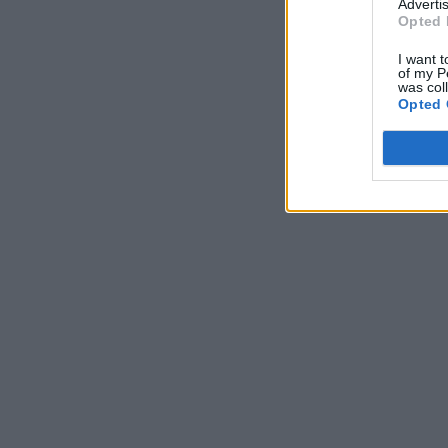
Advertis
Opted 
I want t
of my P
was col
Opted 