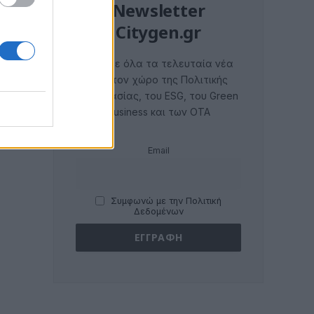
Newsletter
Citygen.gr
Λάβετε όλα τα τελευταία νέα
από τον χώρο της Πολιτικής
Προστασίας, του ESG, του Green
Business και των ΟΤΑ
Email
Συμφωνώ με την Πολιτική
Δεδομένων