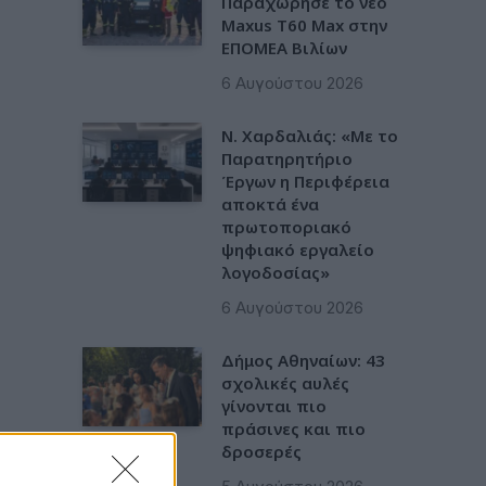
Παραχώρησε το νέο
Maxus T60 Max στην
ΕΠΟΜΕΑ Βιλίων
6 Αυγούστου 2026
Ν. Χαρδαλιάς: «Με το
Παρατηρητήριο
Έργων η Περιφέρεια
αποκτά ένα
πρωτοποριακό
ψηφιακό εργαλείο
λογοδοσίας»
6 Αυγούστου 2026
Δήμος Αθηναίων: 43
σχολικές αυλές
γίνονται πιο
πράσινες και πιο
δροσερές