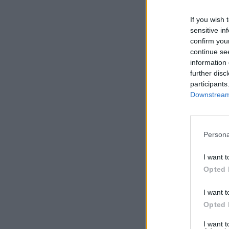
If you wish 
sensitive in
confirm you
continue se
information 
further disc
participants
Downstream 
Persona
I want t
Opted 
I want t
Opted 
I want 