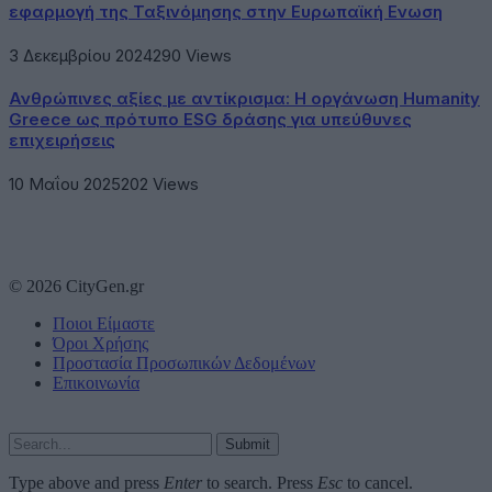
εφαρμογή της Ταξινόμησης στην Ευρωπαϊκή Ενωση
3 Δεκεμβρίου 2024
290
Views
Ανθρώπινες αξίες με αντίκρισμα: Η οργάνωση Humanity
Greece ως πρότυπο ESG δράσης για υπεύθυνες
επιχειρήσεις
10 Μαΐου 2025
202
Views
© 2026 CityGen.gr
Ποιοι Είμαστε
Όροι Χρήσης
Προστασία Προσωπικών Δεδομένων
Επικοινωνία
Submit
Type above and press
Enter
to search. Press
Esc
to cancel.