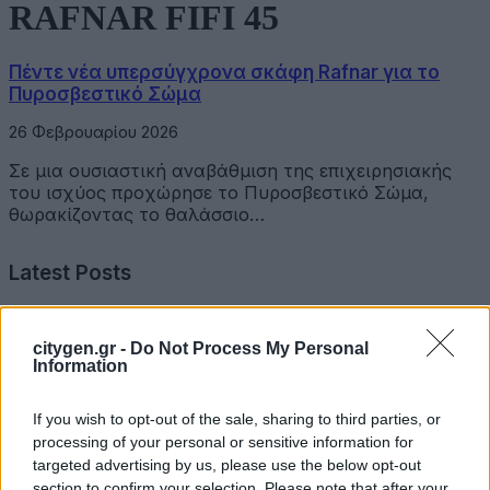
RAFNAR FIFI 45
Πέντε νέα υπερσύγχρονα σκάφη Rafnar για το
Πυροσβεστικό Σώμα
26 Φεβρουαρίου 2026
Σε μια ουσιαστική αναβάθμιση της επιχειρησιακής
του ισχύος προχώρησε το Πυροσβεστικό Σώμα,
θωρακίζοντας το θαλάσσιο…
Latest Posts
Όμιλος Σαρακάκη: Παραχώρησε το νέο Maxus T60 Max
citygen.gr -
Do Not Process My Personal
στην ΕΠΟΜΕΑ Βιλίων
Information
6 Αυγούστου 2026
If you wish to opt-out of the sale, sharing to third parties, or
Ν. Χαρδαλιάς: «Με το Παρατηρητήριο Έργων η
processing of your personal or sensitive information for
Περιφέρεια αποκτά ένα πρωτοποριακό ψηφιακό
targeted advertising by us, please use the below opt-out
εργαλείο λογοδοσίας»
section to confirm your selection. Please note that after your