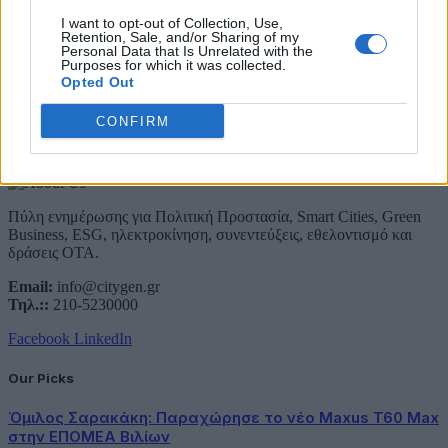
Email
I want to opt-out of Collection, Use,
Συμφωνώ με την Πολιτική Δεδομένων
Retention, Sale, and/or Sharing of my
Personal Data that Is Unrelated with the
Purposes for which it was collected.
Opted Out
CONFIRM
About Us
Πύλη ενημέρωσης για Πολιτική Προστασία, Smart Cities, Green
Business, ESG, ηλεκτροκίνηση, συνεντεύξεις, εθελοντισμό και
δράσεις ΟΤΑ.
Email:
info@citygen.gr
Τηλ.::
210-5230000
Facebook
LinkedIn
Our Picks
Όμιλος Σαρακάκη: Παραχώρησε το νέο Maxus T60 Max
στην ΕΠΟΜΕΑ Βιλίων