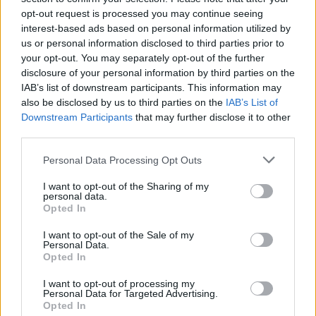
opt-out request is processed you may continue seeing
6 Αυγούστου 2026
interest-based ads based on personal information utilized by
us or personal information disclosed to third parties prior to
Δήμος Αθηναίων: 43 σχολικές αυλές γίνονται πιο
your opt-out. You may separately opt-out of the further
πράσινες και πιο δροσερές
disclosure of your personal information by third parties on the
IAB’s list of downstream participants. This information may
5 Αυγούστου 2026
also be disclosed by us to third parties on the
IAB’s List of
Η FARIA Renewables προχώρησε στην ηλεκτροδότηση
Downstream Participants
that may further disclose it to other
του αιολικού πάρκου Faria Αίολος Λάρυμνα
third parties.
5 Αυγούστου 2026
Personal Data Processing Opt Outs
ΥΠΕΝ: Διευρύνεται ο κατάλογος των
I want to opt-out of the Sharing of my
personal data.
Προστατευόμενων Τοπίων σε 12
Opted In
4 Αυγούστου 2026
I want to opt-out of the Sale of my
Personal Data.
Newsletter Citygen.gr
Opted In
Λάβετε όλα τα τελευταία νέα από τον χώρο της Πολιτικής
I want to opt-out of processing my
Personal Data for Targeted Advertising.
Προστασίας, του ESG, του Green Business και των ΟΤΑ
Opted In