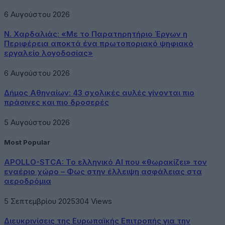
6 Αυγούστου 2026
Ν. Χαρδαλιάς: «Με το Παρατηρητήριο Έργων η
Περιφέρεια αποκτά ένα πρωτοποριακό ψηφιακό
εργαλείο λογοδοσίας»
6 Αυγούστου 2026
Δήμος Αθηναίων: 43 σχολικές αυλές γίνονται πιο
πράσινες και πιο δροσερές
5 Αυγούστου 2026
Most Popular
APOLLO-STCA: Το ελληνικό AI που «θωρακίζει» τον
εναέριο χώρο – Φως στην έλλειψη ασφάλειας στα
αεροδρόμια
5 Σεπτεμβρίου 2025
304
Views
Διευκρινίσεις της Ευρωπαϊκής Επιτροπής για την