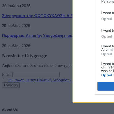
Persona
30 Ιουλίου 2026
I want t
Συνεργασία της ΦΩΤΟΚΥΚΛΩΣΗ Α.Ε. με τον Δήμο Μεγαρ
Opted 
29 Ιουλίου 2026
I want t
Περιφέρεια Αττικής: Υπεγράφη η σύμβαση κατασκευής τ
Opted 
29 Ιουλίου 2026
I want 
Advertis
Opted 
Newsletter Citygen.gr
I want t
Λάβετε όλα τα τελευταία νέα από τον χώρο της Πολιτικής Προστασί
of my P
was col
Email
Opted 
Συμφωνώ με την Πολιτική Δεδομένων
About Us