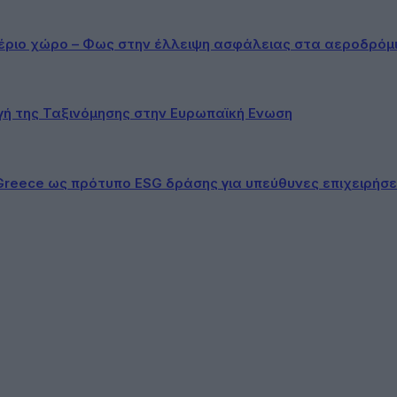
αέριο χώρο – Φως στην έλλειψη ασφάλειας στα αεροδρόμ
ογή της Ταξινόμησης στην Ευρωπαϊκή Ενωση
Greece ως πρότυπο ESG δράσης για υπεύθυνες επιχειρήσε