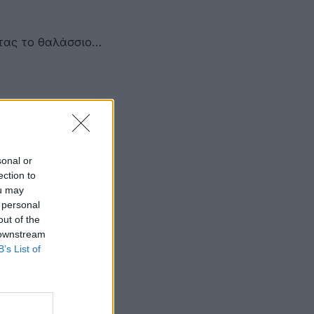
ντας το θαλάσσιο…
sonal or
ection to
ou may
 personal
out of the
 downstream
B’s List of