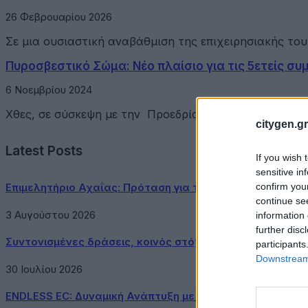
26 Φεβρουαρίου 2026
Σε μια ουσιαστική αναβάθμιση της επιχειρησιακής τ
Πυροσβεστικό Σώμα: Νέο πλαίσιο για τις 5ετείς συ
6 Νοεμβρίου 2024
Χθες, σε σύσκεψη με την Προεδρία της Κυβέρνησης κα
citygen.gr
Latest Posts
If you wish 
sensitive in
confirm you
Επιμελητήριο Αχαΐας: Πρόταση για τη δημιουργία Δικτύ
continue se
3 Αυγούστου 2026
information 
further disc
Συντονισμένες δράσεις, κοινός στόχος: Ασφαλέστερες μ
participants
Downstream 
30 Ιουλίου 2026
ENDLESS EC: Δυναμική Ανάπτυξη με επίκεντρο τη Βιωσιμ