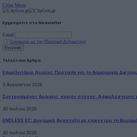
Close Menu
Εγγραφείτε στο Newsletter
Email
Συμφωνώ με την Πολιτική Δεδομένων
Τελευταία Άρθρα
Επιμελητήριο Αχαΐας: Πρόταση για τη δημιουργία Δικτύ
3 Αυγούστου 2026
Συντονισμένες δράσεις, κοινός στόχος: Ασφαλέστερες μ
30 Ιουλίου 2026
ENDLESS EC: Δυναμική Ανάπτυξη με επίκεντρο τη Βιωσιμ
30 Ιουλίου 2026