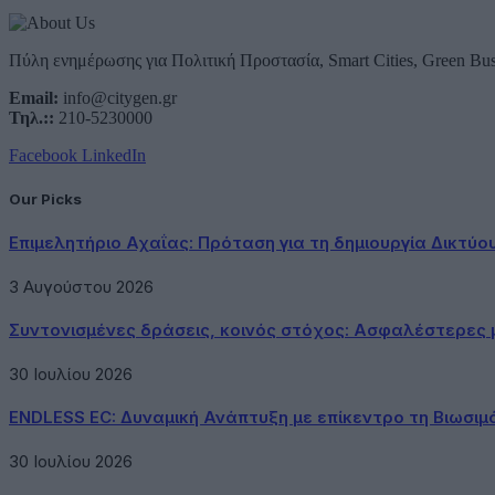
Πύλη ενημέρωσης για Πολιτική Προστασία, Smart Cities, Green Bus
Email:
info@citygen.gr
Τηλ.::
210-5230000
Facebook
LinkedIn
Our Picks
Επιμελητήριο Αχαΐας: Πρόταση για τη δημιουργία Δικτύ
3 Αυγούστου 2026
Συντονισμένες δράσεις, κοινός στόχος: Ασφαλέστερες μ
30 Ιουλίου 2026
ENDLESS EC: Δυναμική Ανάπτυξη με επίκεντρο τη Βιωσιμ
30 Ιουλίου 2026