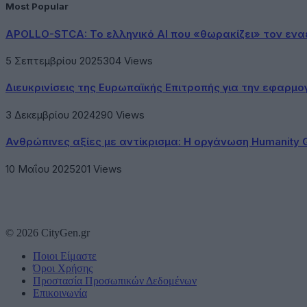
Most Popular
APOLLO-STCA: Το ελληνικό AI που «θωρακίζει» τον εν
5 Σεπτεμβρίου 2025
304
Views
Διευκρινίσεις της Ευρωπαϊκής Επιτροπής για την εφαρμ
3 Δεκεμβρίου 2024
290
Views
Ανθρώπινες αξίες με αντίκρισμα: Η οργάνωση Humanity 
10 Μαΐου 2025
201
Views
© 2026 CityGen.gr
Ποιοι Είμαστε
Όροι Χρήσης
Προστασία Προσωπικών Δεδομένων
Επικοινωνία