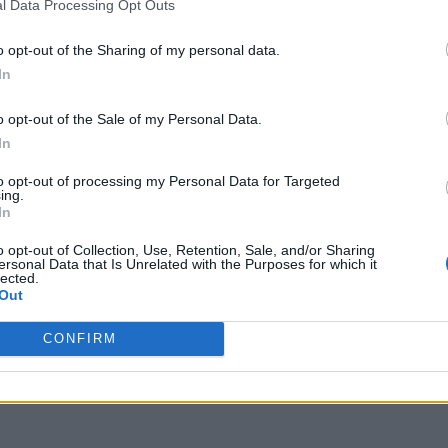
l Data Processing Opt Outs
o opt-out of the Sharing of my personal data.
έων
In
o opt-out of the Sale of my Personal Data.
ου εσωτερικού δικτύου αποχέτευσης Παιανίας
In
to opt-out of processing my Personal Data for Targeted
ing.
In
o opt-out of Collection, Use, Retention, Sale, and/or Sharing
ας, του ESG, του Green Business και των ΟΤΑ
ersonal Data that Is Unrelated with the Purposes for which it
lected.
Out
CONFIRM