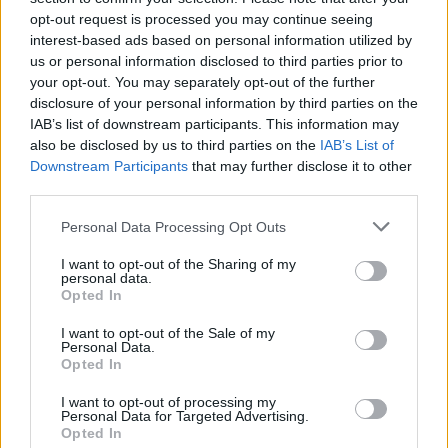
opt-out request is processed you may continue seeing
6 Αυγούστου 2026
interest-based ads based on personal information utilized by
us or personal information disclosed to third parties prior to
Δήμος Αθηναίων: 43 σχολικές αυλές γίνονται πιο
your opt-out. You may separately opt-out of the further
πράσινες και πιο δροσερές
disclosure of your personal information by third parties on the
IAB’s list of downstream participants. This information may
5 Αυγούστου 2026
also be disclosed by us to third parties on the
IAB’s List of
Η FARIA Renewables προχώρησε στην ηλεκτροδότηση
Downstream Participants
that may further disclose it to other
του αιολικού πάρκου Faria Αίολος Λάρυμνα
third parties.
5 Αυγούστου 2026
Personal Data Processing Opt Outs
ΥΠΕΝ: Διευρύνεται ο κατάλογος των
I want to opt-out of the Sharing of my
personal data.
Προστατευόμενων Τοπίων σε 12
Opted In
4 Αυγούστου 2026
I want to opt-out of the Sale of my
Personal Data.
Newsletter Citygen.gr
Opted In
Λάβετε όλα τα τελευταία νέα από τον χώρο της Πολιτικής
I want to opt-out of processing my
Personal Data for Targeted Advertising.
Προστασίας, του ESG, του Green Business και των ΟΤΑ
Opted In