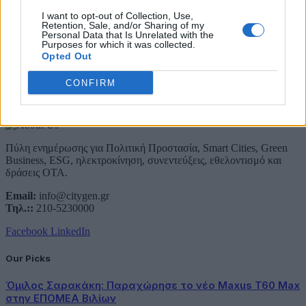
Email
I want to opt-out of Collection, Use,
Συμφωνώ με την Πολιτική Δεδομένων
Retention, Sale, and/or Sharing of my
Personal Data that Is Unrelated with the
Purposes for which it was collected.
Opted Out
CONFIRM
About Us
Πύλη ενημέρωσης για Πολιτική Προστασία, Smart Cities, Green
Business, ESG, ηλεκτροκίνηση, συνεντεύξεις, εθελοντισμό και
δράσεις ΟΤΑ.
Email:
info@citygen.gr
Τηλ.::
210-5230000
Facebook
LinkedIn
Our Picks
Όμιλος Σαρακάκη: Παραχώρησε το νέο Maxus T60 Max
στην ΕΠΟΜΕΑ Βιλίων