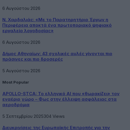
6 Αυγούστου 2026
Ν. Χαρδαλιάς: «Με το Παρατηρητήριο Έργων η
Περιφέρεια αποκτά ένα πρωτοποριακό ψηφιακό
εργαλείο λογοδοσίας»
6 Αυγούστου 2026
Δήμος Αθηναίων: 43 σχολικές αυλές γίνονται πιο
πράσινες και πιο δροσερές
5 Αυγούστου 2026
Most Popular
APOLLO-STCA: Το ελληνικό AI που «θωρακίζει» τον
εναέριο χώρο – Φως στην έλλειψη ασφάλειας στα
αεροδρόμια
5 Σεπτεμβρίου 2025
304
Views
Διευκρινίσεις της Ευρωπαϊκής Επιτροπής για την