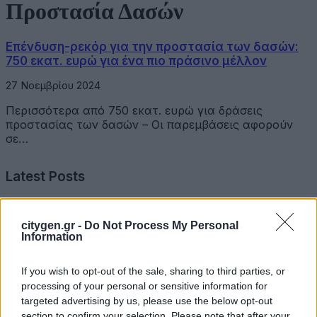
Προστασία Δασών
Επένδυση-ρεκόρ για την προστασία των δασών:
750 εκατ. ευρώ για ένα πιο πράσινο μέλλον
27 Νοεμβρίου 2024
Περισσότερα από 750 εκατ. ευρώ για δράσεις
προστασίας των δασών – Οι παρεμβάσεις αφορούν
σε…
Latest Posts
Όμιλος Σαρακάκη: Παραχώρησε το νέο Maxus T60 Max
citygen.gr -
Do Not Process My Personal
στην ΕΠΟΜΕΑ Βιλίων
Information
6 Αυγούστου 2026
If you wish to opt-out of the sale, sharing to third parties, or
Ν. Χαρδαλιάς: «Με το Παρατηρητήριο Έργων η
processing of your personal or sensitive information for
Περιφέρεια αποκτά ένα πρωτοποριακό ψηφιακό
targeted advertising by us, please use the below opt-out
εργαλείο λογοδοσίας»
section to confirm your selection. Please note that after your