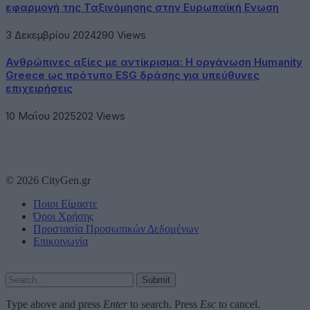
εφαρμογή της Ταξινόμησης στην Ευρωπαϊκή Ενωση
3 Δεκεμβρίου 2024
290
Views
Ανθρώπινες αξίες με αντίκρισμα: Η οργάνωση Humanity
Greece ως πρότυπο ESG δράσης για υπεύθυνες
επιχειρήσεις
10 Μαΐου 2025
202
Views
© 2026 CityGen.gr
Ποιοι Είμαστε
Όροι Χρήσης
Προστασία Προσωπικών Δεδομένων
Επικοινωνία
Submit
Type above and press
Enter
to search. Press
Esc
to cancel.