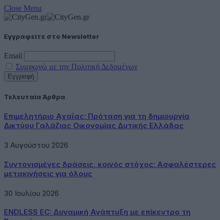
Close Menu
Εγγραφείτε στο Newsletter
Email
Συμφωνώ με την Πολιτική Δεδομένων
Τελευταία Άρθρα
Επιμελητήριο Αχαΐας: Πρόταση για τη δημιουργία
Δικτύου Γαλάζιας Οικονομίας Δυτικής Ελλάδας
3 Αυγούστου 2026
Συντονισμένες δράσεις, κοινός στόχος: Ασφαλέστερες
μετακινήσεις για όλους
30 Ιουλίου 2026
ENDLESS EC: Δυναμική Ανάπτυξη με επίκεντρο τη