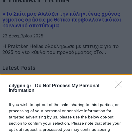
«Το Σπίτι μας Αλλάζει την πόλη», ένας χρόνος
γεμάτος δράσεις με θετικό περιβαλλοντικό και
κοινωνικό αποτύπωμα
23 Δεκεμβρίου 2025
Η Praktiker Hellas ολοκλήρωσε με επιτυχία για το
2025 το νέο κύκλο του προγράμματος «Το…
Latest Posts
Επιμελητήριο Αχαΐας: Πρόταση για τη δημιουργία
citygen.gr -
Do Not Process My Personal
Δικτύου Γαλάζιας Οικονομίας Δυτικής Ελλάδας
Information
3 Αυγούστου 2026
If you wish to opt-out of the sale, sharing to third parties, or
processing of your personal or sensitive information for
Συντονισμένες δράσεις, κοινός στόχος: Ασφαλέστερες
targeted advertising by us, please use the below opt-out
μετακινήσεις για όλους
section to confirm your selection. Please note that after your
opt-out request is processed you may continue seeing
30 Ιουλίου 2026