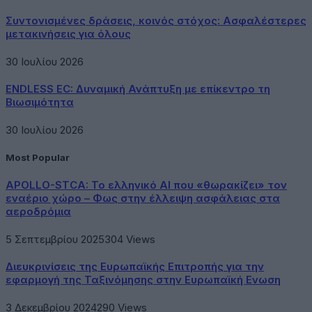
Συντονισμένες δράσεις, κοινός στόχος: Ασφαλέστερες
μετακινήσεις για όλους
30 Ιουλίου 2026
ENDLESS EC: Δυναμική Ανάπτυξη με επίκεντρο τη
Βιωσιμότητα
30 Ιουλίου 2026
Most Popular
APOLLO-STCA: Το ελληνικό AI που «θωρακίζει» τον
εναέριο χώρο – Φως στην έλλειψη ασφάλειας στα
αεροδρόμια
5 Σεπτεμβρίου 2025
304
Views
Διευκρινίσεις της Ευρωπαϊκής Επιτροπής για την
εφαρμογή της Ταξινόμησης στην Ευρωπαϊκή Ενωση
3 Δεκεμβρίου 2024
290
Views