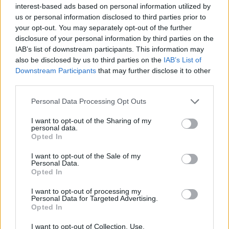
interest-based ads based on personal information utilized by
ENDLESS EC: Δυναμική Ανάπτυξη με επίκεντρο τη
us or personal information disclosed to third parties prior to
Βιωσιμότητα
your opt-out. You may separately opt-out of the further
disclosure of your personal information by third parties on the
30 Ιουλίου 2026
IAB’s list of downstream participants. This information may
also be disclosed by us to third parties on the
IAB’s List of
Συνεργασία της ΦΩΤΟΚΥΚΛΩΣΗ Α.Ε. με τον Δήμο
Downstream Participants
that may further disclose it to other
Μεγαρέων
third parties.
29 Ιουλίου 2026
Personal Data Processing Opt Outs
Περιφέρεια Αττικής: Υπεγράφη η σύμβαση κατασκευής
I want to opt-out of the Sharing of my
του εσωτερικού δικτύου αποχέτευσης Παιανίας
personal data.
Opted In
29 Ιουλίου 2026
I want to opt-out of the Sale of my
Personal Data.
Newsletter Citygen.gr
Opted In
Λάβετε όλα τα τελευταία νέα από τον χώρο της Πολιτικής
I want to opt-out of processing my
Προστασίας, του ESG, του Green Business και των ΟΤΑ
Personal Data for Targeted Advertising.
Opted In
Email
Συμφωνώ με την Πολιτική Δεδομένων
I want to opt-out of Collection, Use,