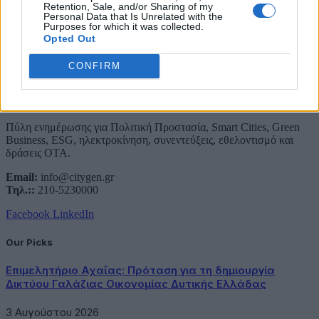
Retention, Sale, and/or Sharing of my
Personal Data that Is Unrelated with the
Purposes for which it was collected.
Opted Out
CONFIRM
About Us
Πύλη ενημέρωσης για Πολιτική Προστασία, Smart Cities, Green
Business, ESG, ηλεκτροκίνηση, συνεντεύξεις, εθελοντισμό και
δράσεις ΟΤΑ.
Email:
info@citygen.gr
Τηλ.::
210-5230000
Facebook
LinkedIn
Our Picks
Επιμελητήριο Αχαΐας: Πρόταση για τη δημιουργία
Δικτύου Γαλάζιας Οικονομίας Δυτικής Ελλάδας
3 Αυγούστου 2026