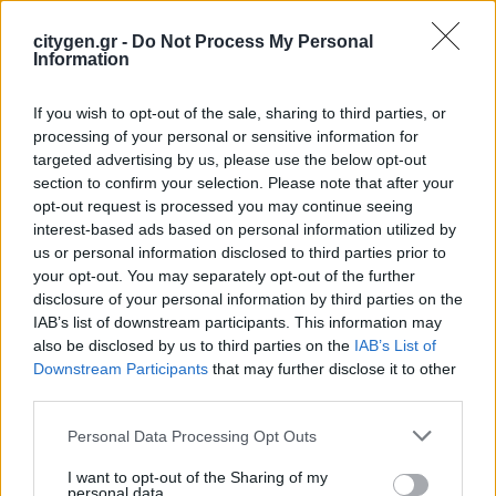
Η FARIA Renewables προχώρησε
στην ηλεκτροδότηση του αιολικού
citygen.gr -
Do Not Process My Personal
πάρκου Faria Αίολος Λάρυμνα
Information
5 Αυγούστου 2026
If you wish to opt-out of the sale, sharing to third parties, or
processing of your personal or sensitive information for
ΥΠΕΝ: Διευρύνεται ο κατάλογος των
targeted advertising by us, please use the below opt-out
Προστατευόμενων Τοπίων σε 12
section to confirm your selection. Please note that after your
4 Αυγούστου 2026
opt-out request is processed you may continue seeing
interest-based ads based on personal information utilized by
us or personal information disclosed to third parties prior to
your opt-out. You may separately opt-out of the further
disclosure of your personal information by third parties on the
IAB’s list of downstream participants. This information may
also be disclosed by us to third parties on the
IAB’s List of
Newsletter Citygen.gr
Downstream Participants
that may further disclose it to other
third parties.
Λάβετε όλα τα τελευταία νέα από τον χώρο
Personal Data Processing Opt Outs
της Πολιτικής Προστασίας, του ESG, του Green
Business και των ΟΤΑ
I want to opt-out of the Sharing of my
personal data.