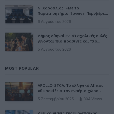
Ν. Χαρδαλιάς: «Με το
Παρατηρητήριο Έργων η Περιφέρεια
αποκτά ένα πρωτοποριακό
6 Αυγούστου 2026
ψηφιακό εργαλείο λογοδοσίας»
Δήμος Αθηναίων: 43 σχολικές αυλές
γίνονται πιο πράσινες και πιο
δροσερές
5 Αυγούστου 2026
MOST POPULAR
APOLLO-STCA: Το ελληνικό AI που
«θωρακίζει» τον εναέριο χώρο –
Φως στην έλλειψη ασφάλειας στα
5 Σεπτεμβρίου 2025
304
Views
αεροδρόμια
Διευκρινίσεις της Ευρωπαϊκής