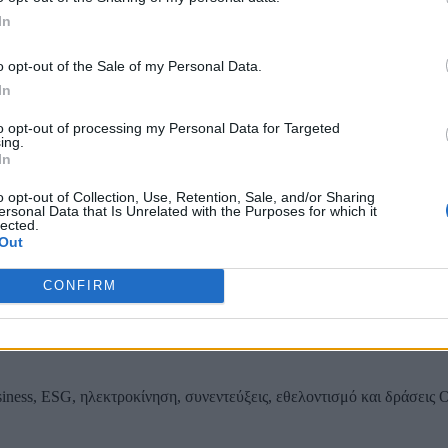
In
ου εσωτερικού δικτύου αποχέτευσης Παιανίας
o opt-out of the Sale of my Personal Data.
In
to opt-out of processing my Personal Data for Targeted
ing.
ας, του ESG, του Green Business και των ΟΤΑ
In
o opt-out of Collection, Use, Retention, Sale, and/or Sharing
ersonal Data that Is Unrelated with the Purposes for which it
lected.
Out
CONFIRM
iness, ESG, ηλεκτροκίνηση, συνεντεύξεις, εθελοντισμό και δράσεις