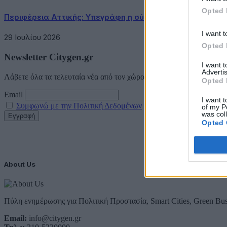
Opted 
Περιφέρεια Αττικής: Υπεγράφη η σύμβαση κατασκευής τ
I want t
29 Ιουλίου 2026
Opted 
Newsletter Citygen.gr
I want 
Advertis
Λάβετε όλα τα τελευταία νέα από τον χώρο της Πολιτικής Προστασί
Opted 
Email
I want t
Συμφωνώ με την Πολιτική Δεδομένων
of my P
was col
Opted 
About Us
Πύλη ενημέρωσης για Πολιτική Προστασία, Smart Cities, Green Bus
Email:
info@citygen.gr