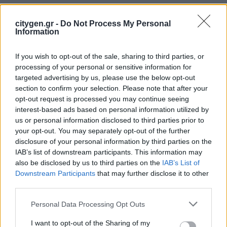
10 Φεβρουαρίου 2025
citygen.gr -
Do Not Process My Personal
Νέο ολοκληρωμένο σύστημα για την παρακολούθηση
Information
περιβαλλοντικών δεδομένων, βασισμένο στις πλέον
προηγμένες τεχνολογίες του Διαδικτύου…
If you wish to opt-out of the sale, sharing to third parties, or
processing of your personal or sensitive information for
Latest Posts
targeted advertising by us, please use the below opt-out
section to confirm your selection. Please note that after your
opt-out request is processed you may continue seeing
Όμιλος Σαρακάκη: Παραχώρησε το νέο Maxus T60 Max
interest-based ads based on personal information utilized by
στην ΕΠΟΜΕΑ Βιλίων
us or personal information disclosed to third parties prior to
your opt-out. You may separately opt-out of the further
6 Αυγούστου 2026
disclosure of your personal information by third parties on the
IAB’s list of downstream participants. This information may
Ν. Χαρδαλιάς: «Με το Παρατηρητήριο Έργων η
also be disclosed by us to third parties on the
IAB’s List of
Περιφέρεια αποκτά ένα πρωτοποριακό ψηφιακό
εργαλείο λογοδοσίας»
Downstream Participants
that may further disclose it to other
third parties.
6 Αυγούστου 2026
Personal Data Processing Opt Outs
Δήμος Αθηναίων: 43 σχολικές αυλές γίνονται πιο
πράσινες και πιο δροσερές
I want to opt-out of the Sharing of my