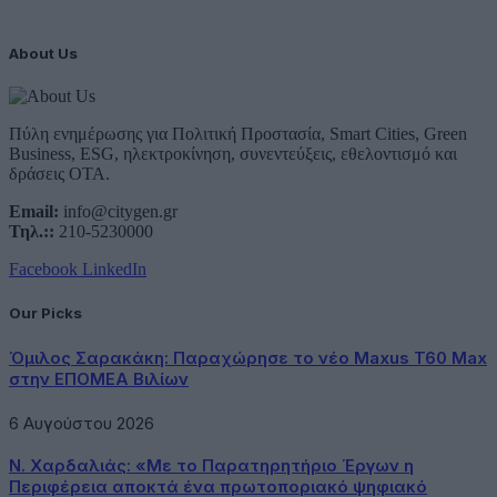
About Us
Πύλη ενημέρωσης για Πολιτική Προστασία, Smart Cities, Green
Business, ESG, ηλεκτροκίνηση, συνεντεύξεις, εθελοντισμό και
δράσεις ΟΤΑ.
Email:
info@citygen.gr
Τηλ.::
210-5230000
Facebook
LinkedIn
Our Picks
Όμιλος Σαρακάκη: Παραχώρησε το νέο Maxus T60 Max
στην ΕΠΟΜΕΑ Βιλίων
6 Αυγούστου 2026
Ν. Χαρδαλιάς: «Με το Παρατηρητήριο Έργων η
Περιφέρεια αποκτά ένα πρωτοποριακό ψηφιακό