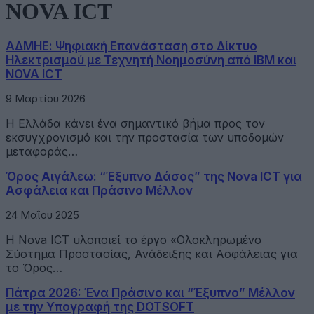
NOVA ICT
ΑΔΜΗΕ: Ψηφιακή Επανάσταση στο Δίκτυο
Ηλεκτρισμού με Τεχνητή Νοημοσύνη από IBM και
NOVA ICT
9 Μαρτίου 2026
Η Ελλάδα κάνει ένα σημαντικό βήμα προς τον
εκσυγχρονισμό και την προστασία των υποδομών
μεταφοράς…
Όρος Αιγάλεω: “Έξυπνο Δάσος” της Nova ICT για
Ασφάλεια και Πράσινο Μέλλον
24 Μαΐου 2025
H Nova ICT υλοποιεί το έργο «Ολοκληρωμένο
Σύστημα Προστασίας, Ανάδειξης και Ασφάλειας για
το Όρος…
Πάτρα 2026: Ένα Πράσινο και “Έξυπνο” Μέλλον
με την Υπογραφή της DOTSOFT