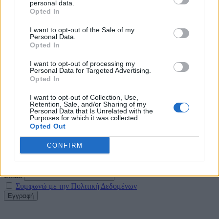
personal data.
Opted In
5 Αυγούστου 2026
I want to opt-out of the Sale of my
Η FARIA Renewables προχώρησε στην ηλεκτροδότηση
Personal Data.
του αιολικού πάρκου Faria Αίολος Λάρυμνα
Opted In
5 Αυγούστου 2026
I want to opt-out of processing my
Personal Data for Targeted Advertising.
Opted In
ΥΠΕΝ: Διευρύνεται ο κατάλογος των
Προστατευόμενων Τοπίων σε 12
I want to opt-out of Collection, Use,
Retention, Sale, and/or Sharing of my
4 Αυγούστου 2026
Personal Data that Is Unrelated with the
Purposes for which it was collected.
Opted Out
Newsletter Citygen.gr
CONFIRM
Λάβετε όλα τα τελευταία νέα από τον χώρο της Πολιτικής
Προστασίας, του ESG, του Green Business και των ΟΤΑ
Email
Συμφωνώ με την Πολιτική Δεδομένων