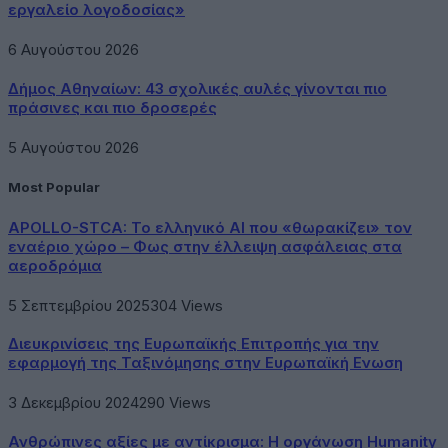
εργαλείο λογοδοσίας»
6 Αυγούστου 2026
Δήμος Αθηναίων: 43 σχολικές αυλές γίνονται πιο
πράσινες και πιο δροσερές
5 Αυγούστου 2026
Most Popular
APOLLO-STCA: Το ελληνικό AI που «θωρακίζει» τον
εναέριο χώρο – Φως στην έλλειψη ασφάλειας στα
αεροδρόμια
5 Σεπτεμβρίου 2025
304
Views
Διευκρινίσεις της Ευρωπαϊκής Επιτροπής για την
εφαρμογή της Ταξινόμησης στην Ευρωπαϊκή Ενωση
3 Δεκεμβρίου 2024
290
Views
Ανθρώπινες αξίες με αντίκρισμα: Η οργάνωση Humanity