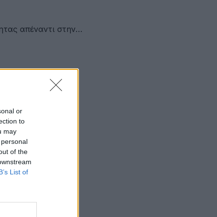
τητας απέναντι στην…
sonal or
ection to
ou may
 personal
out of the
 downstream
σίας»
B’s List of