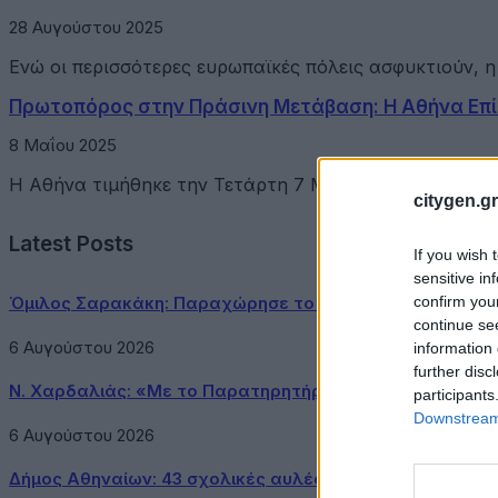
28 Αυγούστου 2025
Ενώ οι περισσότερες ευρωπαϊκές πόλεις ασφυκτιούν, 
Πρωτοπόρος στην Πράσινη Μετάβαση: Η Αθήνα Επί
8 Μαΐου 2025
Η Αθήνα τιμήθηκε την Τετάρτη 7 Μαΐου με το σήμα Mis
citygen.gr
Latest Posts
If you wish 
sensitive in
confirm you
Όμιλος Σαρακάκη: Παραχώρησε το νέο Maxus T60 Max 
continue se
6 Αυγούστου 2026
information 
further disc
Ν. Χαρδαλιάς: «Με το Παρατηρητήριο Έργων η Περιφέρ
participants
Downstream 
6 Αυγούστου 2026
Δήμος Αθηναίων: 43 σχολικές αυλές γίνονται πιο πράσιν