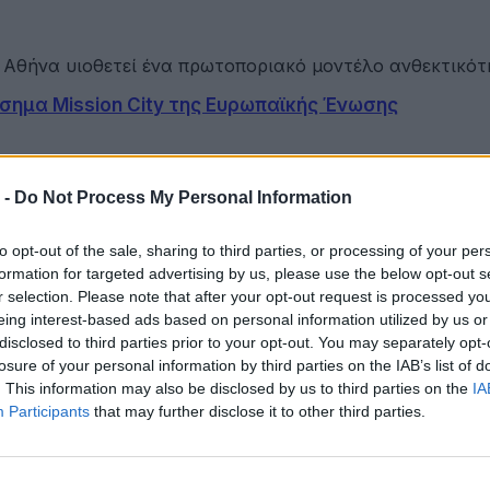
η Αθήνα υιοθετεί ένα πρωτοποριακό μοντέλο ανθεκτικό
σημα Mission City της Ευρωπαϊκής Ένωσης
sion City και εντάσσεται επίσημα…
 -
Do Not Process My Personal Information
to opt-out of the sale, sharing to third parties, or processing of your per
formation for targeted advertising by us, please use the below opt-out s
r selection. Please note that after your opt-out request is processed y
στην ΕΠΟΜΕΑ Βιλίων
eing interest-based ads based on personal information utilized by us or
disclosed to third parties prior to your opt-out. You may separately opt-
losure of your personal information by third parties on the IAB’s list of
εια αποκτά ένα πρωτοποριακό ψηφιακό εργαλείο λογοδο
. This information may also be disclosed by us to third parties on the
IA
Participants
that may further disclose it to other third parties.
ες και πιο δροσερές