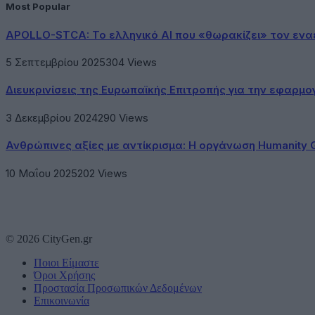
Most Popular
APOLLO-STCA: Το ελληνικό AI που «θωρακίζει» τον εν
5 Σεπτεμβρίου 2025
304
Views
Διευκρινίσεις της Ευρωπαϊκής Επιτροπής για την εφαρμ
3 Δεκεμβρίου 2024
290
Views
Ανθρώπινες αξίες με αντίκρισμα: Η οργάνωση Humanity 
10 Μαΐου 2025
202
Views
© 2026 CityGen.gr
Ποιοι Είμαστε
Όροι Χρήσης
Προστασία Προσωπικών Δεδομένων
Επικοινωνία