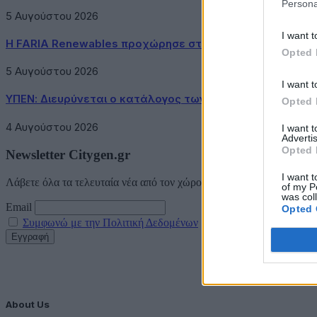
Persona
5 Αυγούστου 2026
I want t
Η FARIA Renewables προχώρησε στην ηλεκτροδότηση το
Opted 
5 Αυγούστου 2026
I want t
ΥΠΕΝ: Διευρύνεται ο κατάλογος των Προστατευόμενων 
Opted 
4 Αυγούστου 2026
I want 
Advertis
Opted 
Newsletter Citygen.gr
I want t
Λάβετε όλα τα τελευταία νέα από τον χώρο της Πολιτικής Προστασί
of my P
was col
Email
Opted 
Συμφωνώ με την Πολιτική Δεδομένων
About Us