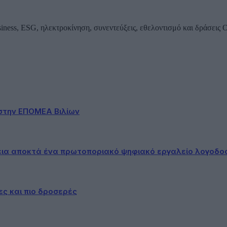
iness, ESG, ηλεκτροκίνηση, συνεντεύξεις, εθελοντισμό και δράσεις
στην ΕΠΟΜΕΑ Βιλίων
εια αποκτά ένα πρωτοποριακό ψηφιακό εργαλείο λογοδο
ες και πιο δροσερές