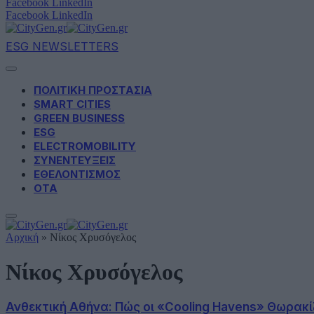
Facebook
LinkedIn
Facebook
LinkedIn
ESG NEWSLETTERS
ΠΟΛΙΤΙΚΗ ΠΡΟΣΤΑΣΙΑ
SMART CITIES
GREEN BUSINESS
ESG
ELECTROMOBILITY
ΣΥΝΕΝΤΕΥΞΕΙΣ
ΕΘΕΛΟΝΤΙΣΜΟΣ
ΟΤΑ
Αρχική
»
Νίκος Χρυσόγελος
Νίκος Χρυσόγελος
Ανθεκτική Αθήνα: Πώς οι «Cooling Havens» Θωρακί