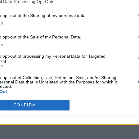
l Data Processing Opt Outs
o opt-out of the Sharing of my personal data.
υ αιολικού πάρκου Faria Αίολος Λάρυμνα
In
o opt-out of the Sale of my Personal Data.
Τοπίων σε 12
In
to opt-out of processing my Personal Data for Targeted
ing.
In
o opt-out of Collection, Use, Retention, Sale, and/or Sharing
ας, του ESG, του Green Business και των ΟΤΑ
ersonal Data that Is Unrelated with the Purposes for which it
lected.
Out
CONFIRM