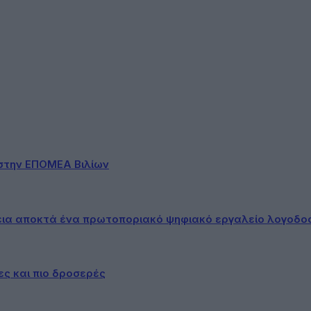
στην ΕΠΟΜΕΑ Βιλίων
εια αποκτά ένα πρωτοποριακό ψηφιακό εργαλείο λογοδο
ες και πιο δροσερές